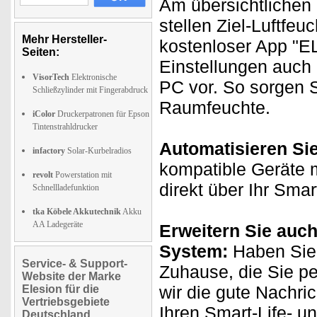
Am übersichtlichen 
stellen Ziel-Luftfeu
Mehr Hersteller-
kostenloser App "
Seiten:
Einstellungen auch
VisorTech
Elektronische
PC vor. So sorgen S
Schließzylinder mit Fingerabdruck
Raumfeuchte.
iColor
Druckerpatronen für Epson
Tintenstrahldrucker
Automatisieren Si
infactory
Solar-Kurbelradios
kompatible Geräte m
revolt
Powerstation mit
direkt über Ihr Sma
Schnellladefunktion
tka Köbele Akkutechnik
Akku
AA Ladegeräte
Erweitern Sie auch
System:
Haben Sie 
Service- & Support-
Zuhause, die Sie p
Website der Marke
wir die gute Nachri
Elesion für die
Vertriebsgebiete
Ihren Smart-Life- u
Deutschland,