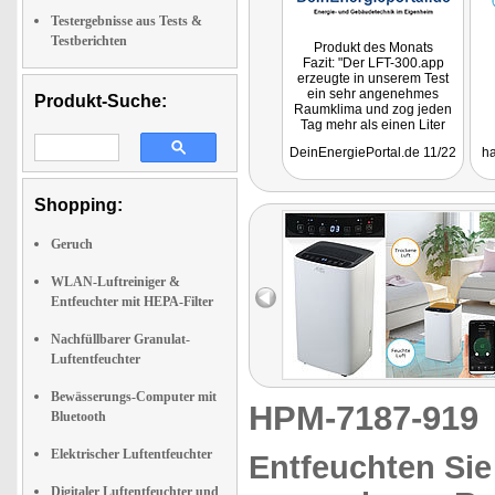
Testergebnisse aus Tests &
Testberichten
Produkt des Monats
Fazit: "Der LFT-300.app
erzeugte in unserem Test
ein sehr angenehmes
Produkt-Suche:
Raumklima und zog jeden
Tag mehr als einen Liter
Wasser aus der Luft
DeinEnergiePortal.de 11/22
ha
unseres Badezimmers, was
die Schimmelbildung und
das Feuchtigkeitsniveau
deutlich verringerte. Unter
Shopping:
dem Strich können wir
sagen, dass es sich bei
Geruch
dem Produkt um eine gute
Investition für feuchte
Räume handelt, da sie das
WLAN-Luftreiniger &
Raumklima deutlich
Entfeuchter mit HEPA-Filter
verbessert und zuverlässig
ihren Dienst versieht."
Nachfüllbarer Granulat-
Luftentfeuchter
Bewässerungs-Computer mit
HPM-7187-91
Bluetooth
Elektrischer Luftentfeuchter
Entfeuchten Sie
Digitaler Luftentfeuchter und