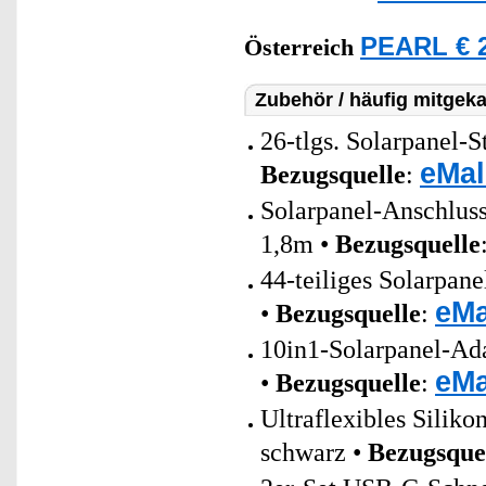
PEARL € 2
Österreich
Zubehör / häufig mitgeka
26-tlgs. Solarpanel-
eMal
Bezugsquelle
:
Solarpanel-Anschlus
1,8m •
Bezugsquelle
44-teiliges Solarpan
eMa
•
Bezugsquelle
:
10in1-Solarpanel-Ada
eMa
•
Bezugsquelle
:
Ultraflexibles Sili
schwarz •
Bezugsque