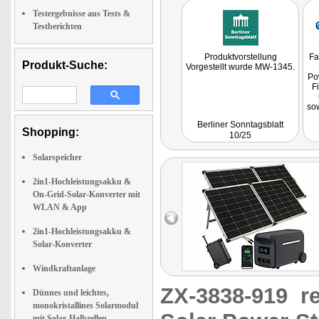
Testergebnisse aus Tests &
Testberichten
Produktvorstellung
Fa
Produkt-Suche:
Vorgestellt wurde MW-1345.
Po
F
so
i
Berliner Sonntagsblatt
L
Shopping:
10/25
la
s
Solarspeicher
L
2in1-Hochleistungsakku &
Zu
On-Grid-Solar-Konverter mit
E
gr
WLAN & App
2in1-Hochleistungsakku &
Solar-Konverter
Windkraftanlage
ZX-3838-919
r
Dünnes und leichtes,
monokristallines Solarmodul
mit Solar-Halbzellen