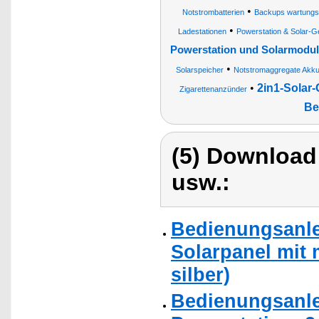
•
Notstrombatterien
Backups wartungsf
•
Ladestationen
Powerstation & Solar-G
Powerstation und Solarmodul
•
Solarspeicher
Notstromaggregate Akk
•
2in1-Solar-
Zigarettenanzünder
Be
(5) Download
usw.:
Bedienungsanlei
Solarpanel mit 
silber)
Bedienungsanlei