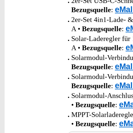
2er-Set USB-C-Schnel
eMal
Bezugsquelle
:
2er-Set 4in1-Lade- 
e
A •
Bezugsquelle
:
Solar-Laderegler fü
e
A •
Bezugsquelle
:
Solarmodul-Verbindun
eMal
Bezugsquelle
:
Solarmodul-Verbindun
eMal
Bezugsquelle
:
Solarmodul-Anschlus
eMa
•
Bezugsquelle
:
MPPT-Solarladeregler
eMa
•
Bezugsquelle
: