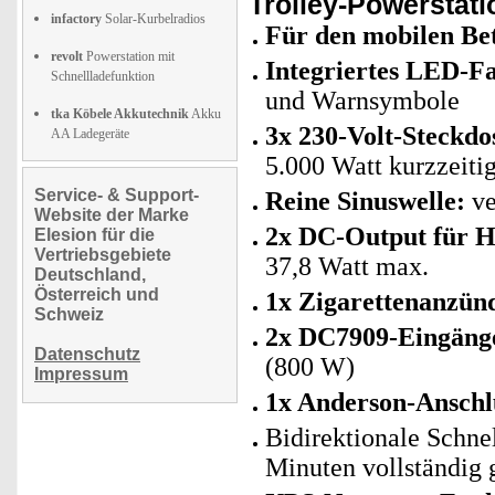
Trolley-Powerstati
infactory
Solar-Kurbelradios
Für den mobilen Bet
revolt
Powerstation mit
Integriertes LED-Fa
Schnellladefunktion
und Warnsymbole
tka Köbele Akkutechnik
Akku
3x 230-Volt-Steckdo
AA Ladegeräte
5.000 Watt kurzzeitig
Service- & Support-
Reine Sinuswelle:
ve
Website der Marke
2x DC-Output für H
Elesion für die
Vertriebsgebiete
37,8 Watt max.
Deutschland,
Österreich und
1x Zigarettenanzün
Schweiz
2x DC7909-Eingäng
Datenschutz
(800 W)
Impressum
1x Anderson-Anschl
Bidirektionale Schnel
Minuten vollständig 