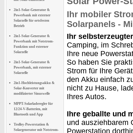
Solar Power-St
2in1-Solar-Generator &
Ihr mobiler Str
Powerbank mit externer
Solarzelle für ortsfesten
Solarpanels - M
Betrieb
Ihr selbsterzeugte
2in1-Solar-Generator &
Powerbank mit Notstrom-
Camping, im Schreb
Funktion und externer
Ihre neue Powerstat
Solarzelle
So haben Sie prakt
2in1-Solar-Generator &
Powerbank, mit externer
Strom für Ihre Ger
Solarzelle
den Akku einfach z
2in1-Hochleistungsakku &
nicht zu Hause, lad
Solar-Konverter mit
modifizierter Sinuswelle
Ihres Autos.
MPPT-Solarladeregler für
12/24-V-Batterien, mit
Ihre geballte und 
Bluetooth und App
und ausziehbarem Gr
Trolley-Powerstation &
Powerstation dorthi
Solargenerator mit Notstrom-