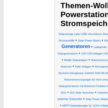
Themen-Wolk
Powerstation
Stromspeich
Solarenergie Lade USBC Anschlüsse Sma
•
•
Stromausfälle
Solar-Power-Banks
Wec
Generatoren
•
Ladegeräte
•
Solargeneratoren
USV USV-Anlagen USV
•
•
Mobile Solaranlagen
Notstromverso
•
•
Notstrom
Solar-Anlagen
Stromgener
Buchsen energiespar Zubehör KWh WLA
Notstromversorgungen für nicht sensi
Solargeneratoren mit Notstrom-Funktion fü
•
•
220v
2in1-Solar-Konverter
Unterbre
•
externer Solarzelle
Solar Power-Statio
•
MPPT-Solarladeregler für 12/24-V-Batte