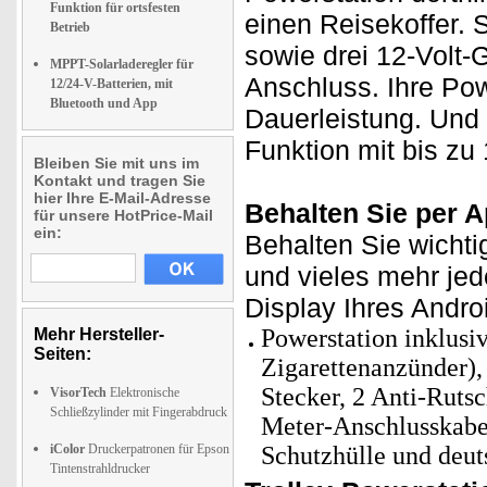
Funktion für ortsfesten
einen Reisekoffer. 
Betrieb
sowie drei 12-Volt-
MPPT-Solarladeregler für
Anschluss. Ihre Pow
12/24-V-Batterien, mit
Bluetooth und App
Dauerleistung. Und 
Funktion mit bis zu
Bleiben Sie mit uns im
Kontakt und tragen Sie
hier Ihre E-Mail-Adresse
Behalten Sie per A
für unsere HotPrice-Mail
ein:
Behalten Sie wicht
und vieles mehr je
Display Ihres Andro
Powerstation inklusi
Mehr Hersteller-
Seiten:
Zigarettenanzünder)
Stecker, 2 Anti-Rutsc
VisorTech
Elektronische
Schließzylinder mit Fingerabdruck
Meter-Anschlusskabe
iColor
Druckerpatronen für Epson
Schutzhülle und deut
Tintenstrahldrucker