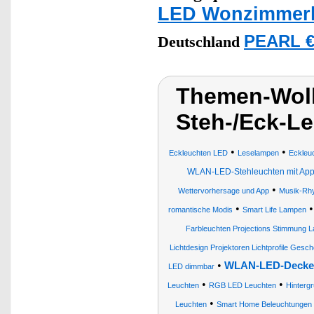
LED Wonzimmerl
PEARL €
Deutschland
Themen-Wol
Steh-/Eck-L
•
•
Eckleuchten LED
Leselampen
Eckleu
WLAN-LED-Stehleuchten mit App
•
Wettervorhersage und App
Musik-Rh
•
romantische Modis
Smart Life Lampen
Farbleuchten Projections Stimmung
Lichtdesign Projektoren Lichtprofile Ges
•
WLAN-LED-Decke
LED dimmbar
•
•
Leuchten
RGB LED Leuchten
Hinterg
•
Leuchten
Smart Home Beleuchtungen