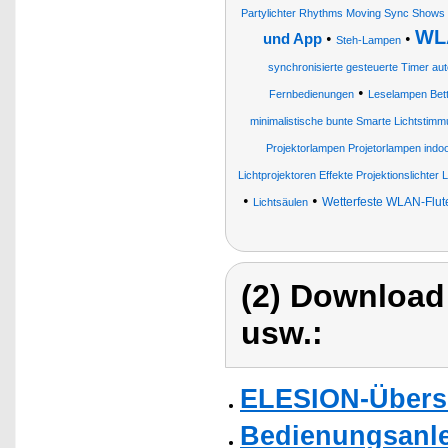
Partylichter Rhythms Moving Sync Show
WL
•
•
und App
Steh-Lampen
synchronisierte gesteuerte Timer aut
•
Fernbedienungen
Leselampen Bet
minimalistische bunte Smarte Lichtstimmu
Projektorlampen Projetorlampen indo
Lichtprojektoren Effekte Projektionslichter
•
•
Wetterfeste WLAN-Flu
Lichtsäulen
(2) Download
usw.:
ELESION-Übers
Bedienungsanle