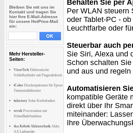
Behalten Sie per A
Bleiben Sie mit uns im
Per WLAN steuern S
Kontakt und tragen Sie
hier Ihre E-Mail-Adresse
oder Tablet-PC - ob
für unsere HotPrice-Mail
ein:
Leuchtfarbe oder fü
Steuerbar auch pe
Sie Siri, Alexa und 
Mehr Hersteller-
Seiten:
Schon schalten Sie 
und aus und regeln 
VisorTech
Elektronische
Schließzylinder mit Fingerabdruck
iColor
Druckerpatronen für Epson
Automatisieren Si
Tintenstrahldrucker
kompatible Geräte m
infactory
Solar-Kurbelradios
direkt über Ihr Sma
revolt
Powerstation mit
miteinander: Lassen
Schnellladefunktion
Ihre Überwachungsk
tka Köbele Akkutechnik
Akku
AA Ladegeräte