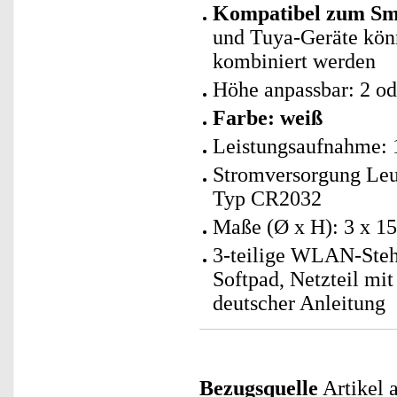
Kompatibel zum Sma
und Tuya-Geräte kö
kombiniert werden
Höhe anpassbar: 2 o
Farbe: weiß
Leistungsaufnahme: 
Stromversorgung Leu
Typ CR2032
Maße (Ø x H): 3 x 1
3-teilige WLAN-Steh
Softpad, Netzteil mi
deutscher Anleitung
Bezugsquelle
Artikel a