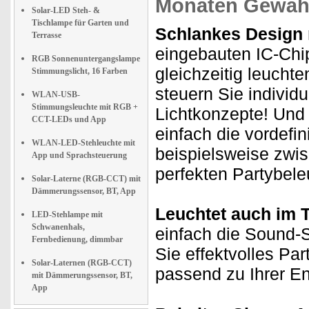
Monaten Gewähr
Solar-LED Steh- &
Tischlampe für Garten und
Schlankes Design m
Terrasse
eingebauten IC-Chi
RGB Sonnenuntergangslampe
gleichzeitig leucht
Stimmungslicht, 16 Farben
steuern Sie individu
WLAN-USB-
Stimmungsleuchte mit RGB +
Lichtkonzepte! Und 
CCT-LEDs und App
einfach die vordefi
WLAN-LED-Stehleuchte mit
beispielsweise zwi
App und Sprachsteuerung
perfekten Partybele
Solar-Laterne (RGB-CCT) mit
Dämmerungssensor, BT, App
Leuchtet auch im T
LED-Stehlampe mit
Schwanenhals,
einfach die Sound-
Fernbedienung, dimmbar
Sie effektvolles Par
Solar-Laternen (RGB-CCT)
passend zu Ihrer E
mit Dämmerungssensor, BT,
App