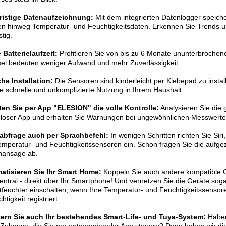
ristige Datenaufzeichnung:
Mit dem integrierten Datenlogger speich
 hinweg Temperatur- und Feuchtigkeitsdaten. Erkennen Sie Trends u
stig.
Batterielaufzeit:
Profitieren Sie von bis zu 6 Monate ununterbrochene
el bedeuten weniger Aufwand und mehr Zuverlässigkeit.
he Installation:
Die Sensoren sind kinderleicht per Klebepad zu install
ne schnelle und unkomplizierte Nutzung in Ihrem Haushalt.
ten Sie per App "ELESION" die volle Kontrolle:
Analysieren Sie die 
loser App und erhalten Sie Warnungen bei ungewöhnlichen Messwerte
abfrage auch per Sprachbefehl:
In wenigen Schritten richten Sie Siri
emperatur- und Feuchtigkeitssensoren ein. Schon fragen Sie die aufge
hansage ab.
atisieren Sie Ihr Smart Home:
Koppeln Sie auch andere kompatible G
zentral - direkt über Ihr Smartphone! Und vernetzen Sie die Geräte sog
tfeuchter einschalten, wenn Ihre Temperatur- und Feuchtigkeitssensor
chtigkeit registriert.
tern Sie auch Ihr bestehendes Smart-Life- und Tuya-System:
Haben