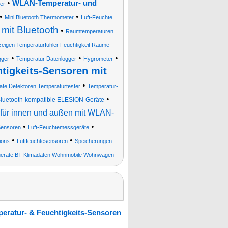
•
WLAN-Temperatur- und
er
•
•
Mini Bluetooth Thermometer
Luft-Feuchte
it Bluetooth
•
Raumtemperaturen
eigen Temperaturfühler Feuchtigkeit Räume
•
•
•
gger
Temperatur Datenlogger
Hygrometer
tigkeits-Sensoren mit
•
äte Detektoren Temperaturtester
Temperatur-
•
luetooth-kompatible ELESION-Geräte
 für innen und außen mit WLAN-
•
•
-Sensoren
Luft-Feuchtemessgeräte
•
•
ions
Luftfeuchtesensoren
Speicherungen
geräte BT Klimadaten Wohnmobile Wohnwagen
eratur- & Feuchtigkeits-Sensoren