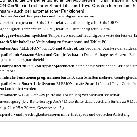
Zuhause, die Sie per entsprechender App steuern? Dann haben wir die 
N-Geräte sind mit Ihren Smart-Life- und Tuya-Geräten kompatibel. So
nsam - auch per automatischer Funktionen!
tisches 2er-Set Temperatur- und Feuchtigkeitssensoren
bereich Temperatur: -9 bis 60 °C, relative Luftfeuchtigkeit: 0 bis 100 %
genauigkeit Temperatur: +/-1 °C, relative Luftfeuchtigkeit: +/-5 %
nlogger-Funktion:
speichert Temperatur- und Luftfeuchtigkeitswerte der letzten 
tooth 5 für kabellose Verbindung
zu Smartphone und Tablet-PC
enlose App "ELESION" für iOS und Android:
zur bequemen Analyse der aufgeze
atibel mit Amazon Alexa und Google Assistant:
Daten-Abfrage per Amazon Ech
sprechern per Sprachbefehl
 kompatibel zu Siri von Apple:
Sprachbefehle und damit verbundene Aktionen sind
e nutzbar
matische Funktionen programmierbar,
z.B. zum Schalten mehrerer Geräte gleich
atibel zum Smart-Life-System:
ELESION- sowie Smart-Life- und Tuya-Geräte k
em kombiniert werden
optionalem WLAN-Gateway (bitte dazu bestellen) von weltweit steuerbar
mversorgung: je 2 Batterien Typ AAA / Micro (bitte dazu bestellen) für bis zu 6 Mo
: je 71 x 25 x 20 mm, Gewicht: je 15 g
mperatur- und Feuchtigkeitssensoren mit 2 Klebepads und deutscher Anleitung