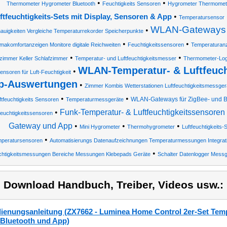
•
•
Thermometer Hygrometer Bluetooth
Feuchtigkeits Sensoren
Hygrometer Thermomet
•
ftfeuchtigkeits-Sets mit Display, Sensoren & App
Temperatursensor
WLAN-Gateways m
•
auigkeiten Vergleiche Temperaturrekorder Speicherpunkte
•
•
imakomfortanzeigen Monitore digitale Reichweiten
Feuchtigkeitssensoren
Temperaturanz
•
•
immer Keller Schlafzimmer
Temperatur- und Luftfeuchtigkeitsmesser
Thermometer-Lo
WLAN-Temperatur- & Luftfeuch
•
ensoren für Luft-Feuchtigkeit
p-Auswertungen
•
Zimmer Kombis Wetterstationen Luftfeuchtigkeitsmessger
•
•
WLAN-Gateways für ZigBee- und B
ftfeuchtigkeits Sensoren
Temperaturmessgeräte
•
Funk-Temperatur- & Luftfeuchtigkeitssensoren
feuchtigkeitssensoren
Gateway und App
•
•
•
Mini Hygrometer
Thermohygrometer
Luftfeuchtigkeits
•
peratursensoren
Automatisierungs Datenaufzeichnungen Temperaturmessungen Integrat
•
htigkeitsmessungen Bereiche Messungen Klebepads Geräte
Schalter Datenlogger Mess
) Download Handbuch, Treiber, Videos usw.:
ienungsanleitung (ZX7662 - Luminea Home Control 2er-Set Temp
 Bluetooth und App)