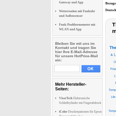
Gateway und App
Bezugs
Deutsc
Wetterstation mit Funkuhr
und Außensensor
T
Funk-Poolthermometer mit
WLAN und App
m
Bleiben Sie mit uns im
Kontakt und tragen Sie
The
hier Ihre E-Mail-Adresse
& L
für unsere HotPrice-Mail
ein:
Ü
Präz
L
Mehr Hersteller-
Seiten:
Tempe
Lif
VisorTech
Elektronische
Schließzylinder mit Fingerabdruck
Tempe
iColor
Druckerpatronen für Epson