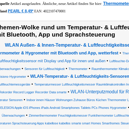
Thermomete
quelle
Artikel ausgelaufen. Ähnliche, neue Artikel finden Sie hier:
PEARL € 8,49*
hland
EAN:
4022107470001
hemen-Wolke rund um Temperatur- & Luftfeu
it Bluetooth, App und Sprachsteuerung
WLAN Außen- & Innen-Temperatur- & Luftfeuchtigkeitsse
•
rmometer & Hygrometer mit Bluetooth und App, wetterfest
Ther
•
uftfeuchtigkeitssensor mit Display und App für innen und außen
Luftfeuchte-D
•
•
•
berwachungen
Sensoren für Luftfeuchtigkeit
Thermometer
Raumthermometer Klimakon
•
WLAN-Temperatur- & Luftfeuchtigkeits-Sensore
isions-Hygrometer
•
uftfeuchtemessgeräte
Temperaturmesser Luftfeuchtigkeitsmesser Raumklimakontrollen 
•
WLAN-Unterputzmodul für Ro
Rekorder Record Logger Recorder Data smarte
•
ratur Sensoren
Indoor innen Häuser Wohnungen Zuhause Büros Küchen Thermometer Lu
e ELESION Apple iOS iPhones iPads Android Smartphones Tablets PCs Phones Hygrometer
•
Überwachungen
Zimmerthermometer Feuchtigkeitsmesser Funkthermometer Luftfeuch
raturen Sprachsteuerung Apps kabellose kabellos smarte smart Homes Smarthomes Steue