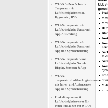
Ihrem 
WLAN Außen- & Innen-
ELESIO
Temperatur- &
gemei
Prak
Luftfeuchtigkeitssensor,
Hygrometer, IP65
Mess
Mess
WLAN-Temperatur- &
Date
Luftfeuchtigkeits-Sensor mit
Blue
App-Auswertung
Kost
WLAN-Temperatur- &
Komp
Luftfeuchtigkeits-Sensor mit
Laut
App und Sprachsteuerung
Auch
sowi
WLAN-Temperatur- und
Auto
Luftfeuchtigkeits-Set mit
Komp
Display, Sensoren & App
Syst
Per 
WLAN-
Stro
Temperatur-/Luftfeuchtigkeitsmesser
mit Innen- und Außensensor,
Maße
App und Sprachsteuerung
2 Te
Funk-Temperatur- &
Luftfeuchtigkeitssensor für
innen und außen mit WLAN-