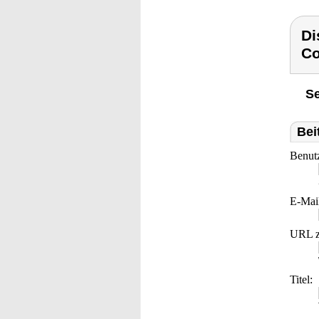
Di
Co
Se
Bei
Benut
E-Mai
URL z
Titel: