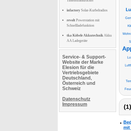
Tintenstrahldrucker
Lu
infactory
Solar-Kurbelradios
Gen
revolt
Powerstation mit
Schnellladefunktion
Kl
Wohnz
tka Köbele Akkutechnik
Akku
AA Ladegeräte
S
Ap
Service- & Support-
Lu
Website der Marke
Luft
Elesion für die
Vertriebsgebiete
Deutschland,
Tem
Österreich und
Schweiz
Feuc
Datenschutz
Impressum
(1
Bed
mit