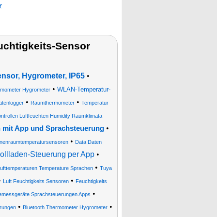
r
chtigkeits-Sensor
nsor, Hygrometer, IP65
•
•
WLAN-Temperatur-
mometer Hygrometer
•
•
atenlogger
Raumthermometer
Temperatur
trollen Luftfeuchten Humidity Raumklimata
•
n mit App und Sprachsteuerung
•
Innenraumtemperatursensoren
Data Daten
llladen-Steuerung per App
•
•
fttemperaturen Temperature Sprachen
Tuya
•
•
Luft Feuchtigkeits Sensoren
Feuchtigkeits
•
temessgeräte Sprachsteuerungen Apps
•
•
rungen
Bluetooth Thermometer Hygrometer