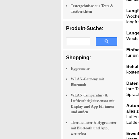
Testergebnisse aus Tests &
Langf
Testberichten
Wochen
langfri
Produkt-Suche:
Lange 
Wechs
Einfac
für ei
Shopping:
Behal
Hygrometer
kosten
WLAN-Gateway mit
Daten
Bluetooth
Ihre T
Sprac
WLAN-Temperatur- &
Luftfeuchtigkeitssensor mit
Autom
Display und App für innen
alles 
und außen
Luften
Luftfei
Thermometer & Hygrometer
mit Bluetooth und App,
Erwei
wetterfest