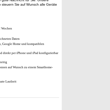
gute Nachricht für Sie: Unsere
 steuern Sie auf Wunsch alle Geräte
12 Wochen
ichneten Daten
o, Google Home und kompatiblen
 direkt per iPhone und iPad konfigurierbar
zeitig
önnen auf Wunsch zu einem Smarthome-
nate Laufzeit