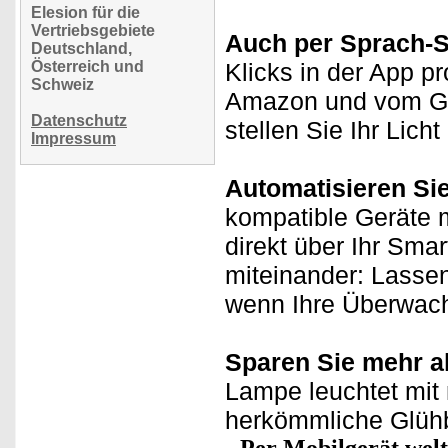
Elesion für die
Vertriebsgebiete
Auch per Sprach-
Deutschland,
Österreich und
Klicks in der App p
Schweiz
Amazon und vom Goo
Datenschutz
stellen Sie Ihr Lich
Impressum
Automatisieren Si
kompatible Geräte m
direkt über Ihr Sma
miteinander: Lasse
wenn Ihre Überwach
Sparen Sie mehr a
Lampe leuchtet mit 
herkömmliche Glühb