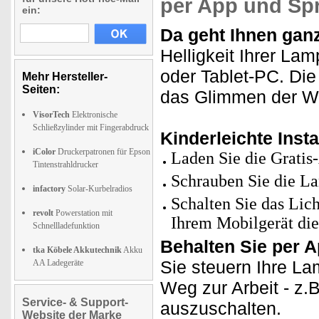
per App und Sp
ein:
Da geht Ihnen ganz
Helligkeit Ihrer L
oder Tablet-PC. Die
Mehr Hersteller-
Seiten:
das Glimmen der Wo
VisorTech
Elektronische
Schließzylinder mit Fingerabdruck
Kinderleichte Insta
iColor
Druckerpatronen für Epson
Laden Sie die Gratis
Tintenstrahldrucker
Schrauben Sie die L
infactory
Solar-Kurbelradios
Schalten Sie das Lic
revolt
Powerstation mit
Ihrem Mobilgerät die
Schnellladefunktion
Behalten Sie per Ap
tka Köbele Akkutechnik
Akku
Sie steuern Ihre L
AA Ladegeräte
Weg zur Arbeit - z.
Service- & Support-
auszuschalten.
Website der Marke