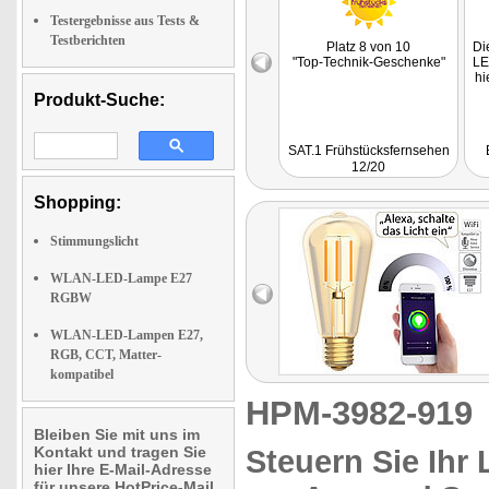
Testergebnisse aus Tests &
Testberichten
Platz 8 von 10
Di
"Top-Technik-Geschenke"
LE
hi
Produkt-Suche:
SAT.1 Frühstücksfernsehen
12/20
Shopping:
Stimmungslicht
WLAN-LED-Lampe E27
RGBW
WLAN-LED-Lampen E27,
RGB, CCT, Matter-
kompatibel
HPM-3982-91
Bleiben Sie mit uns im
Kontakt und tragen Sie
Steuern Sie Ihr
hier Ihre E-Mail-Adresse
für unsere HotPrice-Mail