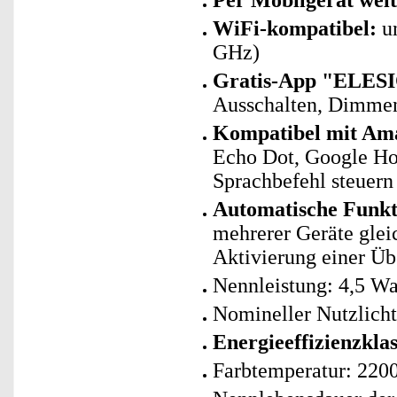
Per Mobilgerät welt
WiFi-kompatibel:
un
GHz)
Gratis-App "ELESI
Ausschalten, Dimme
Kompatibel mit Ama
Echo Dot, Google Ho
Sprachbefehl steuern
Automatische Funk
mehrerer Geräte glei
Aktivierung einer Ü
Nennleistung: 4,5 Wa
Nomineller Nutzlich
Energieeffizienzklas
Farbtemperatur: 220