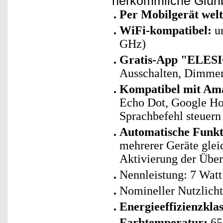
herkömmliche Glühb
Per Mobilgerät welt
WiFi-kompatibel:
un
GHz)
Gratis-App "ELESI
Ausschalten, Dimme
Kompatibel mit Ama
Echo Dot, Google Ho
Sprachbefehl steuern
Automatische Funk
mehrerer Geräte glei
Aktivierung der Übe
Nennleistung: 7 Watt
Nomineller Nutzlich
Energieeffizienzklas
Farbtemperatur:
65