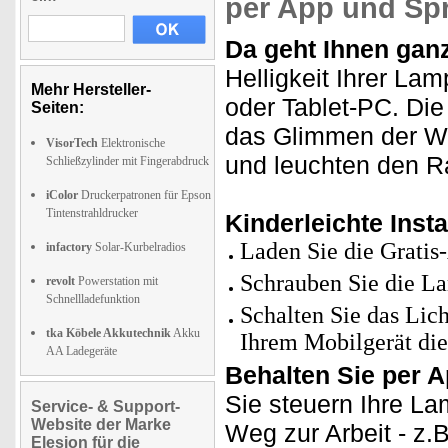
per App und Sp
Da geht Ihnen ganz
Helligkeit Ihrer L
Mehr Hersteller-
oder Tablet-PC. Die
Seiten:
das Glimmen der Wo
VisorTech
Elektronische
und leuchten den 
Schließzylinder mit Fingerabdruck
iColor
Druckerpatronen für Epson
Tintenstrahldrucker
Kinderleichte Insta
Laden Sie die Gratis
infactory
Solar-Kurbelradios
Schrauben Sie die L
revolt
Powerstation mit
Schnellladefunktion
Schalten Sie das Lic
tka Köbele Akkutechnik
Akku
Ihrem Mobilgerät die
AA Ladegeräte
Behalten Sie per Ap
Sie steuern Ihre L
Service- & Support-
Website der Marke
Weg zur Arbeit - z.
Elesion für die