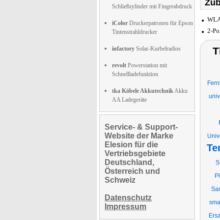
Zub
Schließzylinder mit Fingerabdruck
WLAN
iColor
Druckerpatronen für Epson
2-Po
Tintenstrahldrucker
infactory
Solar-Kurbelradios
T
revolt
Powerstation mit
Schnellladefunktion
Fern
tka Köbele Akkutechnik
Akku
univ
AA Ladegeräte
Service- & Support-
Website der Marke
Univ
Elesion für die
Te
Vertriebsgebiete
Deutschland,
S
Österreich und
P
Schweiz
Sam
Datenschutz
sma
Impressum
Ers