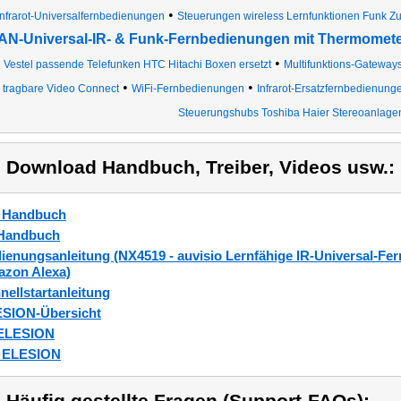
•
Infrarot-Universalfernbedienungen
Steuerungen wireless Lernfunktionen Funk Z
N-Universal-IR- & Funk-Fernbedienungen mit Thermomet
•
Vestel passende Telefunken HTC Hitachi Boxen ersetzt
Multifunktions-Gateway
•
•
tragbare Video Connect
WiFi-Fernbedienungen
Infrarot-Ersatzfernbedienung
Steuerungshubs Toshiba Haier Stereoanlage
) Download Handbuch, Treiber, Videos usw.:
_Handbuch
Handbuch
ienungsanleitung (NX4519 - auvisio Lernfähige IR-Universal-Fer
zon Alexa)
nellstartanleitung
SION-Übersicht
_ELESION
_ELESION