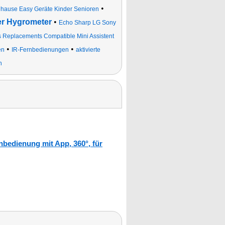
•
uhause Easy Geräte Kinder Senioren
er Hygrometer
•
Echo Sharp LG Sony
s Replacements Compatible Mini Assistent
•
•
en
IR-Fernbedienungen
aktivierte
n
nbedienung mit App, 360°, für