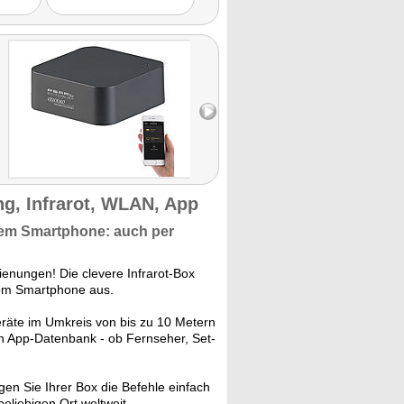
Komfortmodus und auch die
Sprachsteuerung ist - wenn
sich der Funktionsumfang in
Zukunft noch erweitert -
extrem praktisch, um eine
Alexa-Kompatibilität
nachträglich nachrüsten zu
können."
g, Infrarot, WLAN, App
rem Smartphone: auch per
enungen! Die clevere Infrarot-Box
 vom Smartphone aus.
räte im Umkreis von bis zu 10 Metern
en App-Datenbank - ob Fernseher, Set-
gen Sie Ihrer Box die Befehle einfach
eliebigen Ort weltweit.