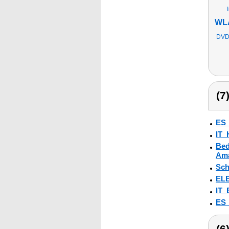
WLA
DVD 
(7
ES
IT_
Bed
Ama
Sch
ELE
IT
ES