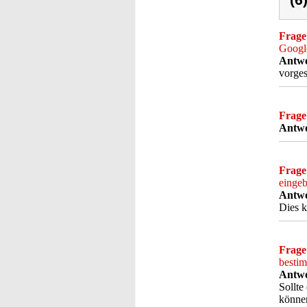
(6
Frage
Google
Antwo
vorge
Frage
Antwo
Frage
einge
Antwo
Dies k
Frage
bestim
Antwo
Sollte
können