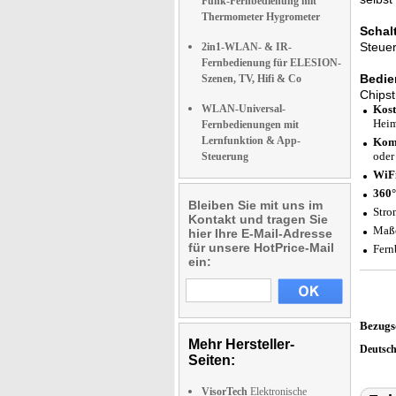
Funk-Fernbedienung mit
Thermometer Hygrometer
Schal
Steuer
2in1-WLAN- & IR-
Fernbedienung für ELESION-
Bedie
Szenen, TV, Hifi & Co
Chipst
WLAN-Universal-
Kost
Heim
Fernbedienungen mit
Lernfunktion & App-
Komp
oder
Steuerung
WiFi
360°
Bleiben Sie mit uns im
Stro
Kontakt und tragen Sie
Maße
hier Ihre E-Mail-Adresse
für unsere HotPrice-Mail
Fern
ein:
Bezugs
Mehr Hersteller-
Deutsc
Seiten:
VisorTech
Elektronische