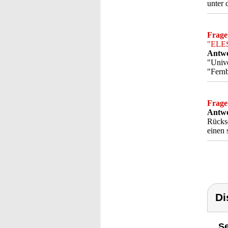
unter
Frage
"ELES
Antwo
"Unive
"Fernb
Frage
Antwo
Rückse
einen 
Di
Se