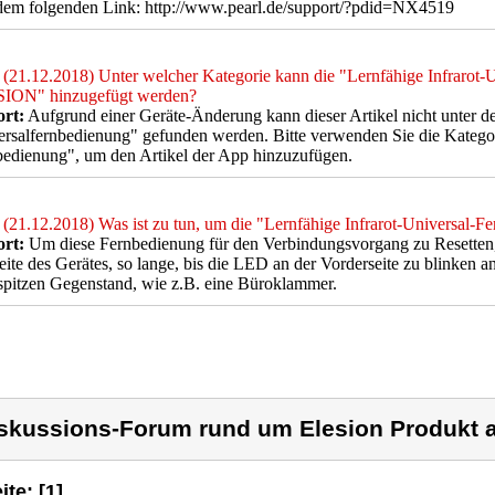
 dem folgenden Link: http://www.pearl.de/support/?pdid=NX4519
(21.12.2018) Unter welcher Kategorie kann die "Lernfähige Infrarot-
ION" hinzugefügt werden?
rt:
Aufgrund einer Geräte-Änderung kann dieser Artikel nicht unter d
rsalfernbedienung" gefunden werden. Bitte verwenden Sie die Kategor
edienung", um den Artikel der App hinzuzufügen.
(21.12.2018) Was ist zu tun, um die "Lernfähige Infrarot-Universal-Fe
rt:
Um diese Fernbedienung für den Verbindungsvorgang zu Resetten, 
ite des Gerätes, so lange, bis die LED an der Vorderseite zu blinken an
spitzen Gegenstand, wie z.B. eine Büroklammer.
skussions-Forum rund um Elesion Produkt a
ite: [1]