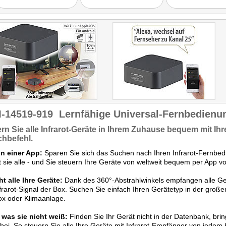
Unterstützung der beiden
Sprachassistenten Amazon
Alexa und Google Assistant
... ein sehr gutes Preis-
Leistungs-Verhältnis."
-14519-919
Lernfähige Universal-Fernbedienun
rn Sie
alle Infrarot-Geräte
in Ihrem Zuhause bequem mit
Ih
chbefehl
.
in einer App:
Sparen Sie sich das Suchen nach Ihren Infrarot-Fernbedi
t sie alle - und Sie steuern Ihre Geräte von weltweit bequem per App
ht alle Ihre Geräte:
Dank des 360°-Abstrahlwinkels empfangen alle Ge
frarot-Signal der Box. Suchen Sie einfach Ihren Gerätetyp in der groß
ox oder Klimaanlage.
 was sie nicht weiß:
Finden Sie Ihr Gerät nicht in der Datenbank, brin
 bei. So steuern Sie alle Ihre Geräte mit Infrarot-Empfänger von jedem b