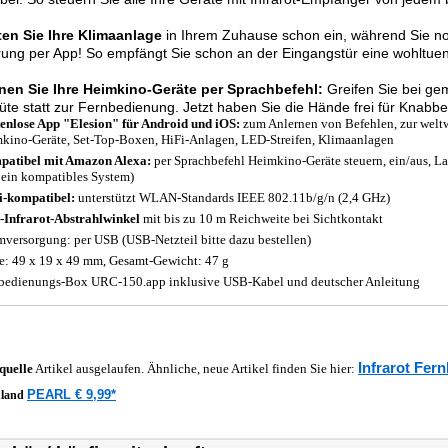
ten Sie Ihre Klimaanlage
in Ihrem Zuhause schon ein, während Sie no
ung per App! So empfängt Sie schon an der Eingangstür eine wohltuen
nen Sie Ihre Heimkino-Geräte per Sprachbefehl:
Greifen Sie bei ge
üte statt zur Fernbedienung. Jetzt haben Sie die Hände frei für Knabb
enlose App
"Elesion"
für Android und iOS:
zum Anlernen von Befehlen, zur weltwe
kino-Geräte, Set-Top-Boxen, HiFi-Anlagen, LED-Streifen, Klimaanlagen
atibel mit Amazon Alexa:
per Sprachbefehl Heimkino-Geräte steuern, ein/aus, 
 ein kompatibles System)
-kompatibel:
unterstützt WLAN-Standards IEEE 802.11b/g/n (2,4 GHz)
-Infrarot-Abstrahlwinkel
mit bis zu 10 m Reichweite bei Sichtkontakt
mversorgung: per USB (USB-Netzteil bitte dazu bestellen)
: 49 x 19 x 49 mm, Gesamt-Gewicht: 47 g
bedienungs-Box URC-150.app inklusive USB-Kabel und deutscher Anleitung
Infrarot Fe
quelle
Artikel ausgelaufen. Ähnliche, neue Artikel finden Sie hier:
PEARL € 9,99*
hland