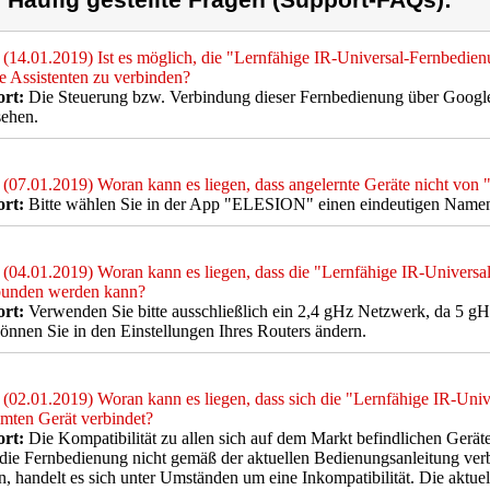
) Häufig gestellte Fragen (Support-FAQs):
(14.01.2019) Ist es möglich, die "Lernfähige IR-Universal-Fernbedi
 Assistenten zu verbinden?
rt:
Die Steuerung bzw. Verbindung dieser Fernbedienung über Google 
sehen.
(07.01.2019) Woran kann es liegen, dass angelernte Geräte nicht von
rt:
Bitte wählen Sie in der App "ELESION" einen eindeutigen Namen 
(04.01.2019) Woran kann es liegen, dass die "Lernfähige IR-Univers
bunden werden kann?
rt:
Verwenden Sie bitte ausschließlich ein 2,4 gHz Netzwerk, da 5 gH
önnen Sie in den Einstellungen Ihres Routers ändern.
(02.01.2019) Woran kann es liegen, dass sich die "Lernfähige IR-Uni
mten Gerät verbindet?
rt:
Die Kompatibilität zu allen sich auf dem Markt befindlichen Gerät
 die Fernbedienung nicht gemäß der aktuellen Bedienungsanleitung ve
, handelt es sich unter Umständen um eine Inkompatibilität. Die aktue