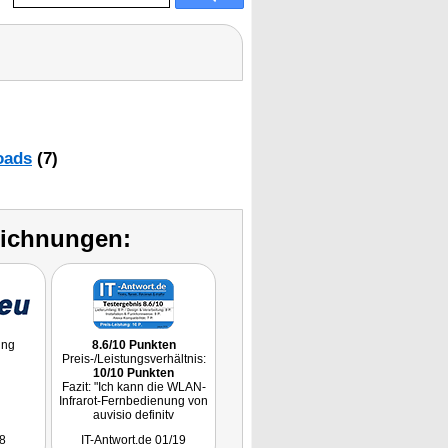
oads
(7)
eichnungen:
ung
8.6/10 Punkten
Preis-/Leistungsverhältnis:
10/10 Punkten
Fazit: "Ich kann die WLAN-
Infrarot-Fernbedienung von
auvisio definitv
weiterempfehlen. Sie bietet
8
IT-Antwort.de 01/19
in der App einen hohen