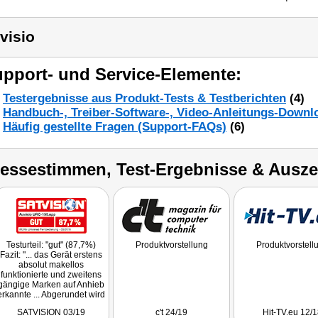
visio
pport- und Service-Elemente:
Testergebnisse aus Produkt-Tests & Testberichten
(4)
Handbuch-, Treiber-Software-, Video-Anleitungs-Downl
Häufig gestellte Fragen (Support-FAQs)
(6)
ressestimmen, Test-Ergebnisse & Ausz
Testurteil: "gut" (87,7%)
Produktvorstellung
Produktvorstell
Fazit: "... das Gerät erstens
absolut makellos
funktionierte und zweitens
gängige Marken auf Anhieb
erkannte ... Abgerundet wird
der positive
SATVISION 03/19
c't 24/19
Hit-TV.eu 12/1
Gesamteindruck von der