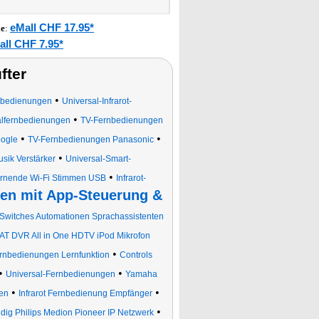
eMall CHF 17.95*
le
:
all CHF 7.95*
fter
•
nbedienungen
Universal-Infrarot-
•
alfernbedienungen
TV-Fernbedienungen
•
•
oogle
TV-Fernbedienungen Panasonic
•
ik Verstärker
Universal-Smart-
•
lernende Wi-Fi Stimmen USB
Infrarot-
en mit App-Steuerung &
Switches Automationen Sprachassistenten
T DVR All in One HDTV iPod Mikrofon
•
nbedienungen Lernfunktion
Controls
•
•
Universal-Fernbedienungen
Yamaha
•
•
ren
Infrarot Fernbedienung Empfänger
•
dig Philips Medion Pioneer IP Netzwerk