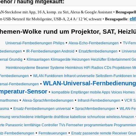
ehör / häufig mitgekauft:
-Steckdose mit App, 16 A, komp. zu Siri, Alexa & Google Assistant •
Bezugsquel
eM
rt-USB-Netzteil für Mobilgeräte, USB-A, 2,4 A / 12 W, schwarz •
Bezugsquelle
:
hemen-Wolke rund um Projektor, SAT, Heizlü
•
•
Universal-Fernbedienungen Philips
Alexa-Echo-Fernbedienungen
TV-Fer
•
•
•
bedienungen
IR-Fernbedienungen Android
Ersatzfernbedienungen
Univers
•
ersal Grundig
Klimaanlagen Klimageräte Heizungen Heizlüfter Entertainment G
Heimkinosysteme Beamer Systeme Heimkinos HiFi Radios CDs Projektoren Mus
•
Fernbedienungen
WLAN Funktionen Infrarot universelle Selbstlern-Funktionen 
WLAN-Universal-Fernbedienung
•
ersal-Fernbedienungen
mperatur-Sensor
•
kompatible Empfänger mobile Apps Voices Homes 
•
•
•
marthomes
Alexa-Sprachfernbedienungen
Infrarot-Fernbedienungen
VCR SA
•
•
•
lasma
Ersatz-Fernbedienungen universal
Sprachfernbedienungen
WLAN-Fer
sung verschiedene intelligente drahtlose kabellose schnurlose wireless Amazon
rte Panasonic lernfähige Controller TVs Fernseher programmierbare Programmie
•
•
atz-Fernbedienungen
Fernsteuerungen
Ersatz passende remote Receiver Grun