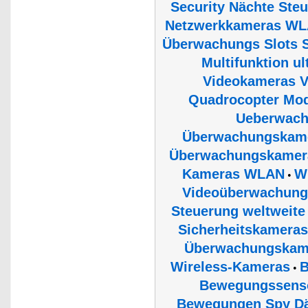
Security Nächte Ste
Netzwerkkameras W
Überwachungs Slots S
Multifunktion 
Videokameras V
Quadrocopter Mod
Ueberwach
Überwachungskam
Überwachungskame
Kameras WLAN
W
•
Videoüberwachung
Steuerung weltweite
Sicherheitskameras
Überwachungskam
Wireless-Kameras
B
•
Bewegungssensor
Bewegungen Spy Dä