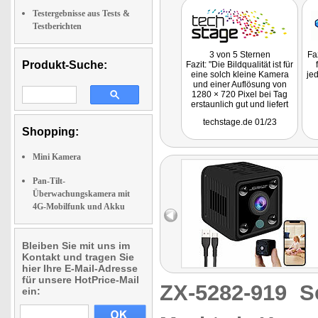
Testergebnisse aus Tests &
Testberichten
3 von 5 Sternen
Fa
Produkt-Suche:
Fazit: "Die Bildqualität ist für
eine solch kleine Kamera
jed
und einer Auflösung von
1280 × 720 Pixel bei Tag
erstaunlich gut und liefert
mit ausreichend Licht detail-
techstage.de 01/23
und kontrastreiche
Shopping:
Aufnahmen."
Mini Kamera
Pan-Tilt-
Überwachungskamera mit
4G-Mobilfunk und Akku
Bleiben Sie mit uns im
Kontakt und tragen Sie
hier Ihre E-Mail-Adresse
für unsere HotPrice-Mail
ZX-5282-919
S
ein: