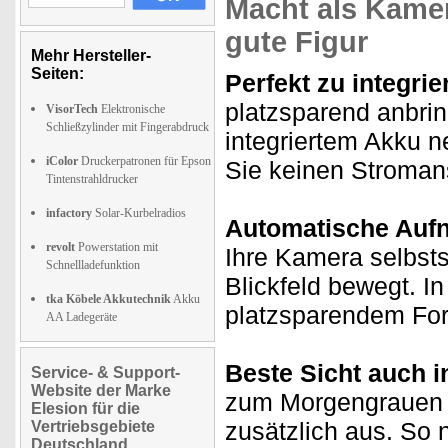
Macht als Kame
gute Figur
Mehr Hersteller-
Seiten:
Perfekt zu integrie
platzsparend anbri
VisorTech
Elektronische
Schließzylinder mit Fingerabdruck
integriertem Akku n
iColor
Druckerpatronen für Epson
Sie keinen Stroman
Tintenstrahldrucker
infactory
Solar-Kurbelradios
Automatische Auf
revolt
Powerstation mit
Ihre Kamera selbsts
Schnellladefunktion
Blickfeld bewegt. I
tka Köbele Akkutechnik
Akku
platzsparendem Fo
AA Ladegeräte
Beste Sicht auch i
Service- & Support-
Website der Marke
zum Morgengrauen l
Elesion für die
zusätzlich aus. So 
Vertriebsgebiete
Deutschland,