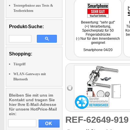
Testergebnisse aus Tests &
Testberichten
Bewertung: "sehr gut"
Produkt-Suche:
(+) Verarbeitung,
Tü
Speicherplatz für 50
Kom
Fingerabdrücke
be
(-) Nur für den Innenbereich
geeignet
Fazit: "Mit dem aus
Smartphone 04/20
Edelstahl gefertigten
Shopping:
Türbeschlag können Sie
G
Türen im Innenbereich
wahlweise mittels
Türgriff
Fingerabdruck oder ...
Transponder auf- bzw.
WLAN-Gateways mit
abschließen."
Bluetooth
Bleiben Sie mit uns im
Kontakt und tragen Sie
hier Ihre E-Mail-Adresse
für unsere HotPrice-Mail
ein:
REF-62649-91