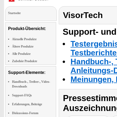
VisorTech
Startseite
Produkt-Übersicht:
Support- und
Aktuelle Produkte
Testergebni
Ältere Produkte
Testbericht
Alle Produkte
Handbuch-, T
Zubehör Produkte
Anleitungs-
Support-Elemente:
Meinungen, 
Handbuch-, Treiber-, Video-
Downloads
Pressestimme
Support-FAQs
Erfahrungen, Beiträge
Auszeichnun
Diskussions-Forum