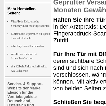
Geprüfter Versa
Monaten Gewähr
Mehr Hersteller-
Seiten:
Halten Sie Ihre Tür
VisorTech
Elektronische
in der Arztpraxis: 
Schließzylinder mit Fingerabdruck
Fingerabdruck-Scan
iColor
Druckerpatronen für Epson
Tintenstrahldrucker
Zutritt.
infactory
Solar-Kurbelradios
Für Ihre Tür mit DI
revolt
Powerstation mit
Schnellladefunktion
deren sichtbare Sch
sind und sich nach 
tka Köbele Akkutechnik
Akku
AA Ladegeräte
verschlossen, währe
können. Mit aktivier
Service- & Support-
von beiden Seiten z
Website der Marke
Elesion für die
Vertriebsgebiete
Schließen Sie beq
Deutschland,
Österreich und