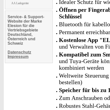
Idealer Schutz für w
AA Ladegeräte
Öffnen per Fingera
Schlüssel
Service- & Support-
Website der Marke
Bluetooth für kabell
Elesion für die
Vertriebsgebiete
Permanent erreichbar
Deutschland,
Österreich und
Kostenlose App "E
Schweiz
und Verwalten von F
Datenschutz
Kompatibel zum Sma
Impressum
und Tuya-Geräte kö
kombiniert werden
Weltweite Steuerung
bestellen)
Speicher für bis zu
Zum Anschrauben oder
Robustes Stahl-Gehä