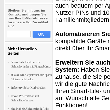
auch bequem per App
Bleiben Sie mit uns im
Nutzer-PINs und 10
Kontakt und tragen Sie
hier Ihre E-Mail-Adresse
Familienmitgliedern
für unsere HotPrice-Mail
ein:
Automatisieren Si
kompatible Geräte m
direkt über Ihr Sma
Mehr Hersteller-
Seiten:
Erweitern Sie auch
VisorTech
Elektronische
Schließzylinder mit Fingerabdruck
System:
Haben Sie 
iColor
Druckerpatronen für Epson
Zuhause, die Sie p
Tintenstrahldrucker
wir die gute Nachri
infactory
Solar-Kurbelradios
Ihren Smart-Life- u
revolt
Powerstation mit
auf Wunsch alle Ge
Schnellladefunktion
Funktionen!
tka Köbele Akkutechnik
Akku