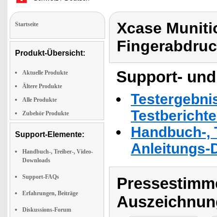
Xcase Munitio
Startseite
Fingerabdruck
Produkt-Übersicht:
Support- und
Aktuelle Produkte
Ältere Produkte
Testergebni
Alle Produkte
Testbericht
Zubehör Produkte
Handbuch-, T
Support-Elemente:
Anleitungs-
Handbuch-, Treiber-, Video-
Downloads
Support-FAQs
Pressestimme
Erfahrungen, Beiträge
Auszeichnun
Diskussions-Forum