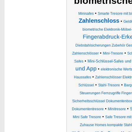
biometrisch
•
Minisafes
Smarte Tresore mit 
Zahlenschloss
•
Geld
biometrische Elektronik-Möbe
Fingerabdruck-Er
Diebstahlsicherungen Zubehör Gesc
•
•
Zahlenschlösser
Mini-Tresore
Sc
•
Mini-Schlüssel-Safes un
Safes
und App
•
elektronische Wert
•
Haussafes
Zahlenschlösser Elekt
•
•
Schlüssel
Stahl-Tresore
Barg
Steuerungen Fernzugriffe Fing
Sicherheitsschlüssel Dokumentenb
•
•
S
Dokumententresore
Minitresore
•
Mini Safe Tresore
Safe Tresore mit
Zuhause Homes kompakte Stahlse