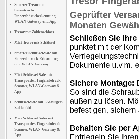
Tresor Fingera
Smarter Tresor mit
biometrischer
Geprüfter Versa
Fingerabdruckerkennung,
WLAN-Gateway und App
Monaten Gewähr
Tresor mit Zahlenschloss
Schließen Sie Ihr
Mini-Tresor mit Schlüssel
punktet mit der Kom
Smarter Schlüssel-Safe mit
Verriegelungstechn
Fingerabdruck-Erkennung
Dokumente u.v.m. ef
und WLAN-Gateway
Mini-Schlüssel-Safe mit
Transponder, Fingerabdruck-
Sichere Montage:
D
Scanner, WLAN-Gateway &
So sind die Schrau
App
außen zu lösen. Mö
Schlüssel-Safe mit 12-stelligem
Zahlenfeld
befestigen, sichern S
Mini-Schlüssel-Safes mit
Transponder, Fingerabdruck-
Behalten Sie per A
Scanner, WLAN-Gateway &
Entriegeln Sie Ihre
App