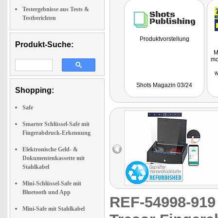
Testergebnisse aus Tests &
Testberichten
Produktvorstellung
Produkt-Suche:
M
mo
w
w
Shots Magazin 03/24
Shopping:
Kom
Safe
W
Fe
Smarter Schlüssel-Safe mit
bie
Fingerabdruck-Erkennung
Elektronische Geld- &
Dokumentenkassette mit
Stahlkabel
Mini-Schlüssel-Safe mit
Bluetooth und App
REF-54998-91
Mini-Safe mit Stahlkabel