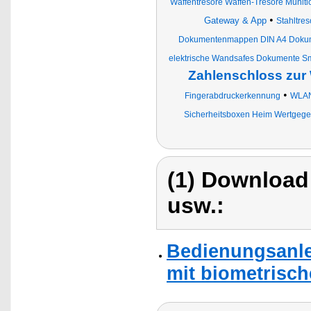
Waffentresore Waffen-Tresore Munit
•
Gateway & App
Stahltres
Dokumentenmappen DIN A4 Doku
elektrische Wandsafes Dokumente S
Zahlenschloss zu
•
Fingerabdruckerkennung
WLAN
Sicherheitsboxen Heim Wertgege
(1) Download
usw.:
Bedienungsanle
mit biometrisc