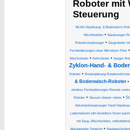
Roboter mit
Steuerung
WLAN-Staubsaug- & Bodenwisch-Roboter
•
Wischfunktion
Staubsauger-Ro
•
Roboterstaubsauger
Saugroboter mi
Fernbedienungen clean Mikrofaser Floor
•
•
Wischroboter
Kehrroboter
Sauger-Rob
Zyklon-Hand- & Bode
•
Roboter
Routenplanung Rotationsbürst
& Bodenwisch-Roboter
wireless Fernbedienungen Remote contro
•
•
St
Roboter
Vacuum cleaner robots
Akkuhandstaubsauger Hand-Staubsau
Ladestationen slim beutellose Smart auto
mit Saug-,Wischfunktion, selbstladend
•
Akkubetriebe Teppiche
Staubwischrobot