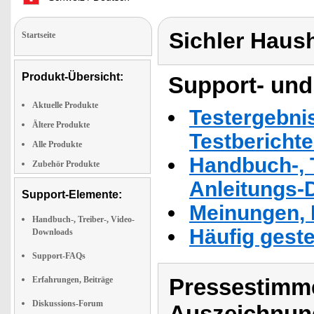
Sichler Haus
Startseite
Produkt-Übersicht:
Support- und
Aktuelle Produkte
Testergebni
Ältere Produkte
Testbericht
Alle Produkte
Handbuch-, T
Zubehör Produkte
Anleitungs-
Support-Elemente:
Meinungen, 
Handbuch-, Treiber-, Video-
Häufig geste
Downloads
Support-FAQs
Pressestimme
Erfahrungen, Beiträge
Diskussions-Forum
Auszeichnun