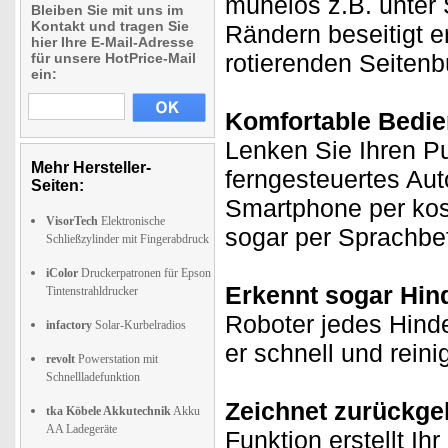
mühelos z.B. unter
Bleiben Sie mit uns im
Kontakt und tragen Sie
Rändern beseitigt e
hier Ihre E-Mail-Adresse
rotierenden Seitenb
für unsere HotPrice-Mail
ein:
Komfortable Bedie
Lenken Sie Ihren Pu
Mehr Hersteller-
ferngesteuertes Aut
Seiten:
Smartphone per kost
VisorTech
Elektronische
sogar per Sprachbef
Schließzylinder mit Fingerabdruck
iColor
Druckerpatronen für Epson
Erkennt sogar Hin
Tintenstrahldrucker
Roboter jedes Hinde
infactory
Solar-Kurbelradios
er schnell und reini
revolt
Powerstation mit
Schnellladefunktion
Zeichnet zurückgel
tka Köbele Akkutechnik
Akku
AA Ladegeräte
Funktion erstellt Ih