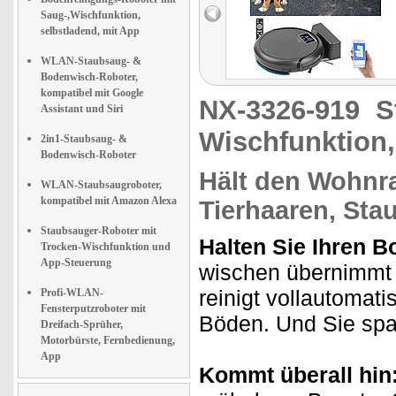
Saug-,Wischfunktion,
selbstladend, mit App
WLAN-Staubsaug- &
Bodenwisch-Roboter,
kompatibel mit Google
NX-3326-919
S
Assistant und Siri
Wischfunktion,
2in1-Staubsaug- &
Bodenwisch-Roboter
Hält den Wohnra
WLAN-Staubsaugroboter,
kompatibel mit Amazon Alexa
Tierhaaren, Stau
Staubsauger-Roboter mit
Halten Sie Ihren B
Trocken-Wischfunktion und
App-Steuerung
wischen übernimmt j
reinigt vollautomati
Profi-WLAN-
Fensterputzroboter mit
Böden. Und Sie spa
Dreifach-Sprüher,
Motorbürste, Fernbedienung,
App
Kommt überall hin