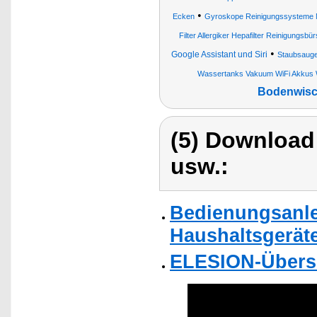
•
Ecken
Gyroskope Reinigungssysteme Ma
Filter Allergiker Hepafilter Reinigungsb
•
Google Assistant und Siri
Staubsauge
Wassertanks Vakuum WiFi Akkus 
Bodenwisc
(5) Download
usw.:
Bedienungsanlei
Haushaltsgerät
ELESION-Übers