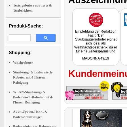
Testergebnisse aus Tests &
Testberichten
Produkt-Suche:
Empfehlung der Redaktion
Fazit: "Der
Staubsaugerroboter eignet
sich ideal als
Weihnachtsgeschenk, da er
für eine Zeitersparnis und
Shopping:
ein sauberes Zuhause
MADONNA 49/19
sorgt."
Wischroboter
Kundenmeinu
Staubsaug- & Bodenwisch-
Roboter mit 4-Phasen-
Reinigung
WLAN-Staubsaug- &
Bodenwisch-Roboter mit 4-
Phasen-Reinigung
Akku-Zyklon-Hand- &
Boden-Staubsauger
Bodenreinigungs-Roboter mit