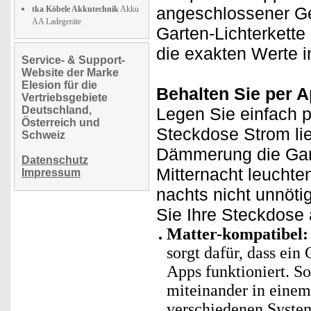
angeschlossener Ger
tka Köbele Akkutechnik
Akku
AA Ladegeräte
Garten-Lichterkette
die exakten Werte i
Service- & Support-
Website der Marke
Elesion für die
Behalten Sie per A
Vertriebsgebiete
Deutschland,
Legen Sie einfach p
Österreich und
Steckdose Strom lie
Schweiz
Dämmerung die Gart
Datenschutz
Mitternacht leuchte
Impressum
nachts nicht unnöti
Sie Ihre Steckdose
Matter-kompatibel:
sorgt dafür, dass ei
Apps funktioniert. So
miteinander in einem
verschiedenen Systeme