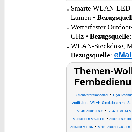
Smarte WLAN-LED-La
Lumen •
Bezugsquel
Wetterfester Outdoo
GHz •
Bezugsquelle
WLAN-Steckdose, Matt
eMal
Bezugsquelle
:
Themen-Wolk
Fernbedienu
•
Stromverbrauchzähler
Tuya Steckd
zertifizierte WLAN-Steckdosen mit 
•
Smart-Steckdosen
Amazon Alexa S
•
Steckdosen Smart Life
Steckdosen mit
•
Schalter Aufputz
Strom Stecker aussen 