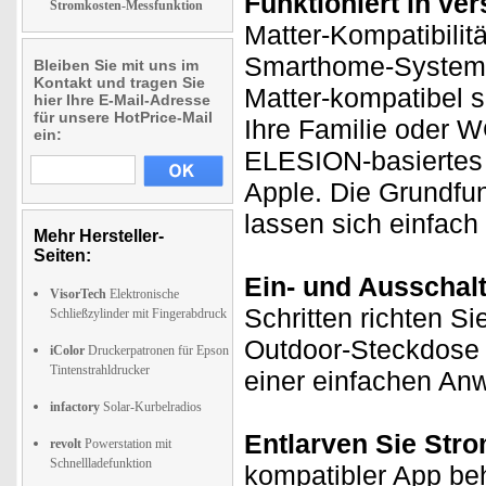
Funktioniert in v
Stromkosten-Messfunktion
Matter-Kompatibilit
Smarthome-Systeme 
Bleiben Sie mit uns im
Kontakt und tragen Sie
Matter-kompatibel s
hier Ihre E-Mail-Adresse
für unsere HotPrice-Mail
Ihre Familie oder W
ein:
ELESION-basiertes
Apple. Die Grundfu
lassen sich einfach
Mehr Hersteller-
Seiten:
Ein- und Ausschal
VisorTech
Elektronische
Schritten richten Si
Schließzylinder mit Fingerabdruck
Outdoor-Steckdose e
iColor
Druckerpatronen für Epson
Tintenstrahldrucker
einer einfachen An
infactory
Solar-Kurbelradios
Entlarven Sie Stro
revolt
Powerstation mit
Schnellladefunktion
kompatibler App be