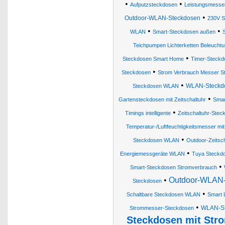
•
•
Aufputzsteckdosen
Leistungsmesse
•
Outdoor-WLAN-Steckdosen
230V S
•
•
WLAN
Smart-Steckdosen außen
Teichpumpen Lichterketten Beleucht
•
Steckdosen Smart Home
Timer-Steckd
•
Steckdosen
Strom Verbrauch Messer S
•
WLAN-Steckdos
Steckdosen WLAN
•
Gartensteckdosen mit Zeitschaltuhr
Smar
•
Timings intelligente
Zeitschaltuhr-Stec
Temperatur-/Luftfeuchtigkeitsmesser m
•
Steckdosen WLAN
Outdoor-Zeitsc
•
Energiemessgeräte WLAN
Tuya Steckd
•
Smart-Steckdosen Stromverbrauch
•
Outdoor-WLAN-
Steckdosen
•
Schaltbare Steckdosen WLAN
Smart 
•
WLAN-St
Strommesser-Steckdosen
Steckdosen mit Str