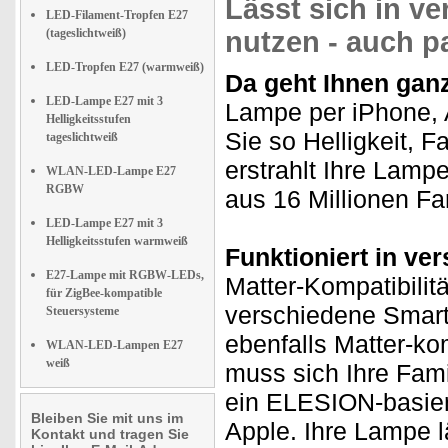
Lässt sich in 
LED-Filament-Tropfen E27
(tageslichtweiß)
nutzen - auch pa
LED-Tropfen E27 (warmweiß)
Da geht Ihnen ganz
LED-Lampe E27 mit 3
Lampe per iPhone, 
Helligkeitsstufen
Sie so Helligkeit, 
tageslichtweiß
erstrahlt Ihre Lamp
WLAN-LED-Lampe E27
RGBW
aus 16 Millionen Fa
LED-Lampe E27 mit 3
Helligkeitsstufen warmweiß
Funktioniert in v
E27-Lampe mit RGBW-LEDs,
Matter-Kompatibili
für ZigBee-kompatible
verschiedene Smar
Steuersysteme
ebenfalls Matter-ko
WLAN-LED-Lampen E27
weiß
muss sich Ihre Fami
ein ELESION-basier
Bleiben Sie mit uns im
Apple. Ihre Lampe l
Kontakt und tragen Sie