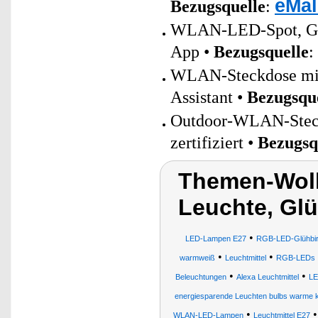
eMal
Bezugsquelle
:
WLAN-LED-Spot, GU1
App •
Bezugsquelle
:
WLAN-Steckdose mit 
Assistant •
Bezugsqu
Outdoor-WLAN-Steckd
zertifiziert •
Bezugsq
Themen-Wolk
Leuchte, Gl
•
LED-Lampen E27
RGB-LED-Glühbi
•
•
warmweiß
Leuchtmittel
RGB-LEDs
•
•
Beleuchtungen
Alexa Leuchtmittel
LE
energiesparende Leuchten bulbs warme k
•
WLAN-LED-Lampen
Leuchtmittel E27