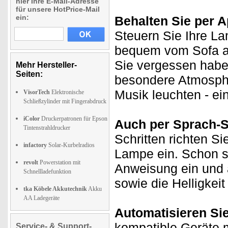
hier Ihre E-Mail-Adresse
für unsere HotPrice-Mail
ein:
Behalten Sie per A
Steuern Sie Ihre La
bequem vom Sofa au
Sie vergessen haben
Mehr Hersteller-
Seiten:
besondere Atmosphär
Musik leuchten - ei
VisorTech
Elektronische
Schließzylinder mit Fingerabdruck
iColor
Druckerpatronen für Epson
Auch per Sprach-
Tintenstrahldrucker
Schritten richten Si
infactory
Solar-Kurbelradios
Lampe ein. Schon sc
revolt
Powerstation mit
Anweisung ein und a
Schnellladefunktion
sowie die Helligkeit 
tka Köbele Akkutechnik
Akku
AA Ladegeräte
Automatisieren Si
kompatible Geräte m
Service- & Support-