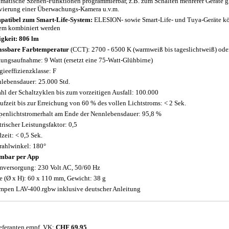
matische Szenen-Funktionen programmierbar, z.B. zum Schalten mehrerer Geräte gle
vierung einer Überwachungs-Kamera u.v.m.
atibel zum Smart-Life-System:
ELESION- sowie Smart-Life- und Tuya-Geräte k
em kombiniert werden
igkeit: 806 lm
ssbare Farbtemperatur
(CCT): 2700 - 6500 K (warmweiß bis tageslichtweiß) oder 
tungsaufnahme: 9 Watt (ersetzt eine 75-Watt-Glühbirne)
gieeffizienzklasse: F
lebensdauer: 25.000 Std.
hl der Schaltzyklen bis zum vorzeitigen Ausfall: 100.000
ufzeit bis zur Erreichung von 60 % des vollen Lichtstroms: < 2 Sek.
enlichtstromerhalt am Ende der Nennlebensdauer: 95,8 %
trischer Leistungsfaktor: 0,5
zeit: < 0,5 Sek.
rahlwinkel: 180°
mbar per App
mversorgung: 230 Volt AC, 50/60 Hz
 (Ø x H): 60 x 110 mm, Gewicht: 38 g
mpen LAV-400.rgbw inklusive deutscher Anleitung
eferanten empf. VK:
CHF 69.95