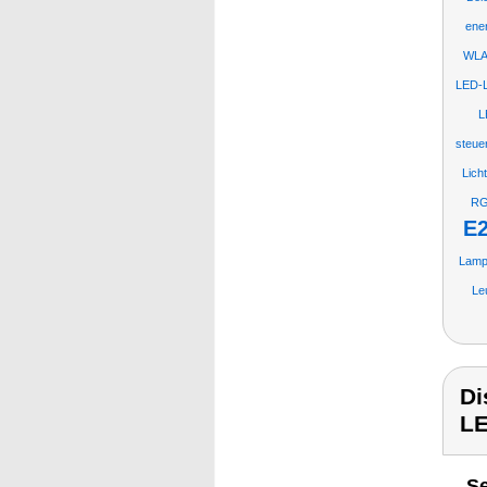
ene
WLA
LED-
L
steue
Lich
RG
E
Lamp
Le
Di
LE
Se