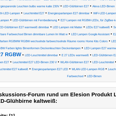
•
•
rgiesparende Leuchten bulbs warme kalte 230V
LED-Glühbirnen E27
Alexa LED-Birnen
•
•
•
N-LED-Lampen
Leuchtmittel E27
Energiesparlampen E27 dimmbar
WiFi-LED-Lampe
•
•
Lampen
LED-Glühbirnen mit Fernbedienung
E27-Lampen mit RGBW-LEDs, für ZigBee-k
•
•
•
ED-Glühbirnen E27 warmweiß dimmbar
LED Lampen mit Matter
LEDs E27 kaltweiß
S
•
•
rbare Farbwechsel Birnen dimmbare Lumen lm Watt w
LED Lampen Google Assistant
E2
•
tfarben RGBWW RGBW wechselnde farbwechselnde Räume rooms Home Kits Colors
LED
•
BW Farben lights Birnenformen Deckenleuchten Deckenlampen
LED-Lampen E27 warmw
27 RGBW
•
•
•
LED-Leuchtmittel dimmbar
E 27 LEDs warmweiß
LED-Glühbirnen E
•
•
•
en E27
Leuchtmittel E27 LED-Birnen 230 V
WLAN-Glühbirnen E27
LED-Leuchtmittel
•
•
•
uchtmittel E27 kaltweiß
Energiesparlampen E27 LED
WLAN-LED-Lampen RGB
Leuch
•
Farbwechsel
LED-Birnen
skussions-Forum rund um Elesion Produkt 
D-Glühbirne kaltweiß:
ite: [1]