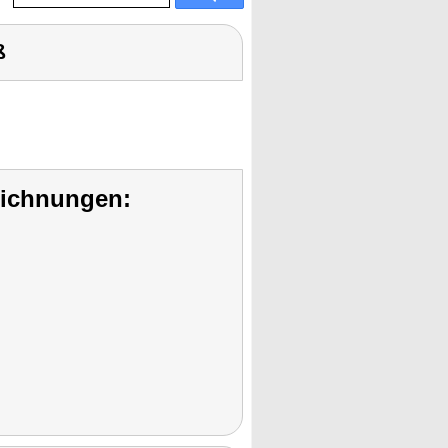
ß
eichnungen: