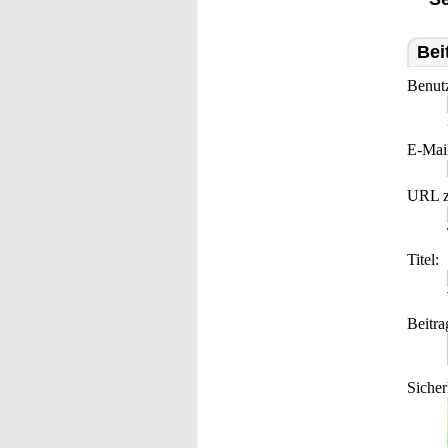
Bei
Benut
E-Mai
URL z
Titel:
Beitra
Sicher