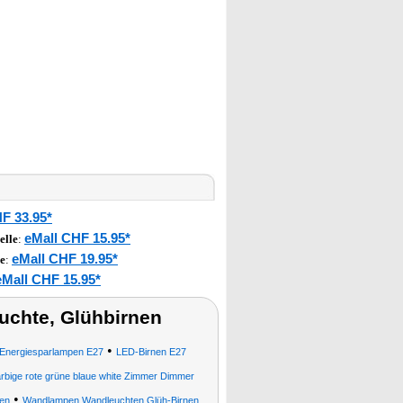
F 33.95*
eMall CHF 15.95*
elle
:
eMall CHF 19.95*
e
:
eMall CHF 15.95*
uchte, Glühbirnen
•
Energiesparlampen E27
LED-Birnen E27
 farbige rote grüne blaue white Zimmer Dimmer
•
en
Wandlampen Wandleuchten Glüh-Birnen