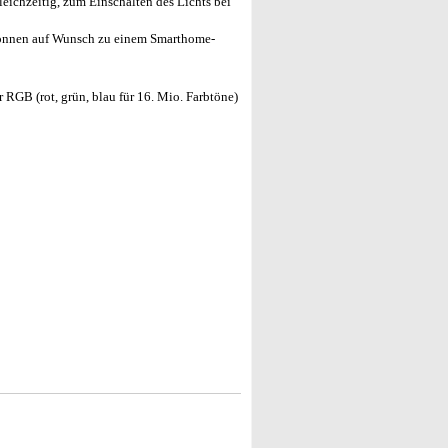
ichzeitig, zum Einschalten des Lichts bei
önnen auf Wunsch zu einem Smarthome-
RGB (rot, grün, blau für 16. Mio. Farbtöne)