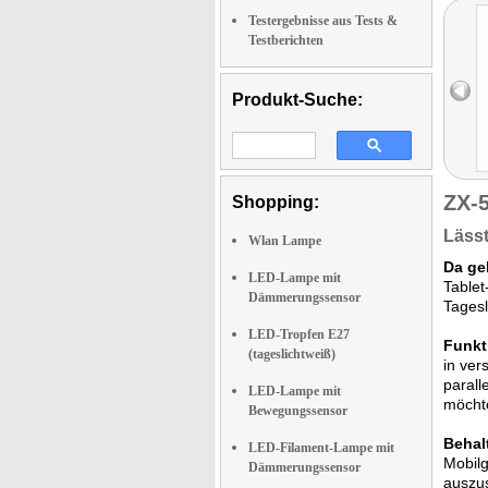
Testergebnisse aus Tests &
Testberichten
Produkt-Suche:
ZX-
Shopping:
Lässt
Wlan Lampe
Da ge
LED-Lampe mit
Tablet
Dämmerungssensor
Tagesl
LED-Tropfen E27
Funkt
(tageslichtweiß)
in ver
parall
LED-Lampe mit
möchte
Bewegungssensor
Behal
LED-Filament-Lampe mit
Mobilg
Dämmerungssensor
auszus