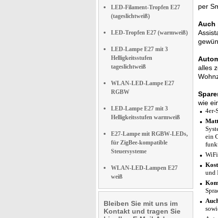
per S
LED-Filament-Tropfen E27
(tageslichtweiß)
Auch 
Assist
LED-Tropfen E27 (warmweiß)
gewüns
LED-Lampe E27 mit 3
Helligkeitsstufen
Autom
tageslichtweiß
alles 
Wohnzi
WLAN-LED-Lampe E27
RGBW
Spare
wie ei
LED-Lampe E27 mit 3
4er-
Helligkeitsstufen warmweiß
Matt
Syst
E27-Lampe mit RGBW-LEDs,
ein 
für ZigBee-kompatible
funk
Steuersysteme
WiFi
Kost
WLAN-LED-Lampen E27
und 
weiß
Komp
Spra
Auch
Bleiben Sie mit uns im
sowi
Kontakt und tragen Sie