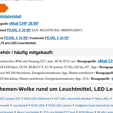
ktdatenblatt
eMall CHF 39.95*
quelle
PEARL € 34,99*
hland
EAN:
4022107911924
/
B0DKPGSKN7
;
PEARL € 34,99*
PEARL € 43,95*
ich
;
Frankreich
,75 pro LED-Leuchtmittel.
ehör / häufig mitgekauft:
eMall CH
enleuchte, IP44, mit Fassung E27, max. 60 W, Ø 31 cm •
Bezugsquelle
:
-LED-Spot, GU10, RGB-CCT, 4,5 W (ersetzt 35 W), 326 lm, 45°, App •
Bezugsqu
oor-WLAN-Steckdose, Energiekostenmesser, App, Matter-zertifiziert •
Bezugsquell
-Steckdose, Matter-zertifiziert, Energiekostenmesser, App, 16 A •
Bezugsquelle
:
hemen-Wolke rund um Leuchtmittel, LED Le
•
•
•
•
LED-Lampen E27
RGB-LED-Glühbirnen
E27 LEDs warmweiß dimmbar
Alexa LEDs
•
•
•
•
rmweiß
Leuchtmittel
RGB-LEDs
RGB-LED-Lampen
intelligente bunte farbenfrohe
•
•
•
•
euchtungen
Alexa Leuchtmittel
LED-Leuchtmittel E27 bunt
RGB-Birnen
WLAN-Lamp