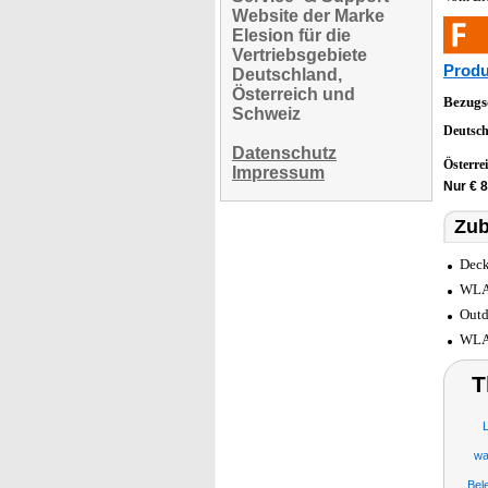
Website der Marke
Elesion für die
Vertriebsgebiete
Produ
Deutschland,
Österreich und
Bezugs
Schweiz
Deutsc
Datenschutz
Österre
Impressum
Nur € 8
Zub
Deck
WLAN
Outd
WLAN
T
wa
Bel