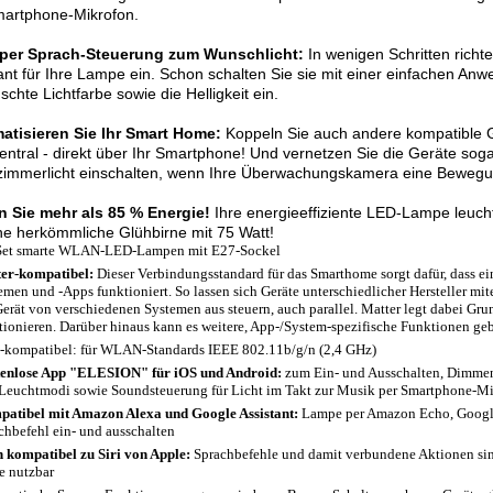
martphone-Mikrofon.
per Sprach-Steuerung zum Wunschlicht:
In wenigen Schritten richt
ant für Ihre Lampe ein. Schon schalten Sie sie mit einer einfachen Anw
chte Lichtfarbe sowie die Helligkeit ein.
atisieren Sie Ihr Smart Home:
Koppeln Sie auch andere kompatible G
zentral - direkt über Ihr Smartphone! Und vernetzen Sie die Geräte sog
mmerlicht einschalten, wenn Ihre Überwachungskamera eine Bewegung
n Sie mehr als 85 % Energie!
Ihre energieeffiziente LED-Lampe leucht
ne herkömmliche Glühbirne mit 75 Watt!
Set smarte WLAN-LED-Lampen mit E27-Sockel
er-kompatibel:
Dieser Verbindungsstandard für das Smarthome sorgt dafür, dass e
emen und -Apps funktioniert. So lassen sich Geräte unterschiedlicher Hersteller m
Gerät von verschiedenen Systemen aus steuern, auch parallel. Matter legt dabei Gru
tionieren. Darüber hinaus kann es weitere, App-/System-spezifische Funktionen ge
-kompatibel: für WLAN-Standards IEEE 802.11b/g/n (2,4 GHz)
enlose App "ELESION" für iOS und Android:
zum Ein- und Ausschalten, Dimmen,
Leuchtmodi sowie Soundsteuerung für Licht im Takt zur Musik per Smartphone-M
atibel mit Amazon Alexa und Google Assistant:
Lampe per Amazon Echo, Googl
chbefehl ein- und ausschalten
 kompatibel zu Siri von Apple:
Sprachbefehle und damit verbundene Aktionen sind
e nutzbar