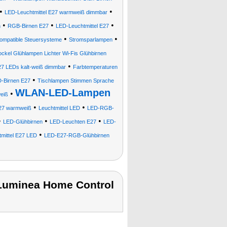
•
•
LED-Leuchtmittel E27 warmweiß dimmbar
•
•
•
n
RGB-Birnen E27
LED-Leuchtmittel E27
•
•
ompatible Steuersysteme
Stromsparlampen
ockel Glühlampen Lichter Wi-Fis Glühbirnen
•
7 LEDs kalt-weiß dimmbar
Farbtemperaturen
•
-Birnen E27
Tischlampen Stimmen Sprache
WLAN-LED-Lampen
•
eiß
•
•
27 warmweiß
Leuchtmittel LED
LED-RGB-
•
•
•
LED-Glühbirnen
LED-Leuchten E27
LED-
•
tmittel E27 LED
LED-E27-RGB-Glühbirnen
Luminea Home Control