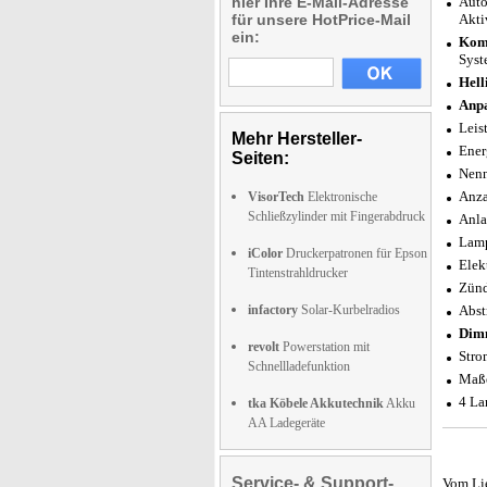
hier Ihre E-Mail-Adresse
Auto
für unsere HotPrice-Mail
Akti
ein:
Komp
Syst
Hell
Anpa
Leis
Mehr Hersteller-
Ener
Seiten:
Nenn
Anza
VisorTech
Elektronische
Schließzylinder mit Fingerabdruck
Anla
Lamp
iColor
Druckerpatronen für Epson
Elek
Tintenstrahldrucker
Zünd
infactory
Solar-Kurbelradios
Abst
Dim
revolt
Powerstation mit
Stro
Schnellladefunktion
Maße
4 La
tka Köbele Akkutechnik
Akku
AA Ladegeräte
Service- & Support-
Vom Li