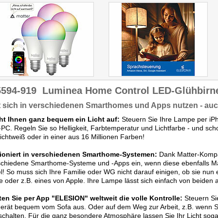
5594-919
Luminea Home Control LED-Glühbirne
 sich in verschiedenen Smarthomes und Apps nutzen - auch
ht Ihnen ganz bequem ein Licht auf:
Steuern Sie Ihre Lampe per iP
-PC. Regeln Sie so Helligkeit, Farbtemperatur und Lichtfarbe - und sch
ichtweiß oder in einer aus 16 Millionen Farben!
ioniert in verschiedenen Smarthome-Systemen:
Dank Matter-Kompat
schiedene Smarthome-Systeme und -Apps ein, wenn diese ebenfalls Ma
el! So muss sich Ihre Familie oder WG nicht darauf einigen, ob sie n
 oder z.B. eines von Apple. Ihre Lampe lässt sich einfach von beiden 
ten Sie per App "ELESION" weltweit die volle Kontrolle:
Steuern Si
erät bequem vom Sofa aus. Oder auf dem Weg zur Arbeit, z.B. wenn S
chalten. Für die ganz besondere Atmosphäre lassen Sie Ihr Licht sogar