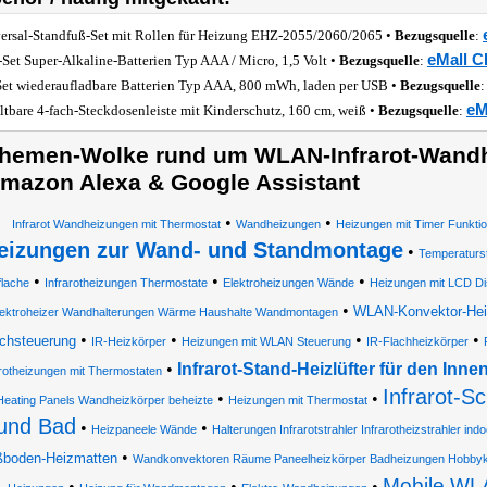
ersal-Standfuß-Set mit Rollen für Heizung EHZ-2055/2060/2065 •
Bezugsquelle
:
eMall C
-Set Super-Alkaline-Batterien Typ AAA / Micro, 1,5 Volt •
Bezugsquelle
:
Set wiederaufladbare Batterien Typ AAA, 800 mWh, laden per USB •
Bezugsquelle
eM
ltbare 4-fach-Steckdosenleiste mit Kinderschutz, 160 cm, weiß •
Bezugsquelle
:
hemen-Wolke rund um WLAN-Infrarot-Wandhe
mazon Alexa & Google Assistant
•
•
Infrarot Wandheizungen mit Thermostat
Wandheizungen
Heizungen mit Timer Funkti
eizungen zur Wand- und Standmontage
•
Temperaturst
•
•
•
flache
Infrarotheizungen Thermostate
Elektroheizungen Wände
Heizungen mit LCD Di
•
WLAN-Konvektor-Heiz
lektroheizer Wandhalterungen Wärme Haushalte Wandmontagen
•
•
•
•
chsteuerung
IR-Heizkörper
Heizungen mit WLAN Steuerung
IR-Flachheizkörper
•
Infrarot-Stand-Heizlüfter für den Inne
arotheizungen mit Thermostaten
Infrarot-S
•
•
 Heating Panels Wandheizkörper beheizte
Heizungen mit Thermostat
und Bad
•
•
Heizpaneele Wände
Halterungen Infrarotstrahler Infrarotheizstrahler ind
•
boden-Heizmatten
Wandkonvektoren Räume Paneelheizkörper Badheizungen Hobbyk
Mobile WLA
•
•
•