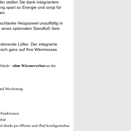
r stellen Sie dank integriertem
g spart so Energie und sorgt für
en.
schlanke Heizpaneel unauffällig in
e eines optionalen Standfuß-Sets
störende Lüfter. Der integrierte
e sich ganz auf Ihre Wärmeoase
 Wände -
ohne Wärmeverlust
an die
 und Wochentag
r-Funktionen
nbar
 direkt per iPhone und iPad konfigurierbar