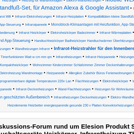
Heizungen
Heizung für Wandmontagen
Elektro-Wandheizungen
tandfuß-Set, für Amazon Alexa & Google Assistant
•
•
•
•
arot Wifi
Infrarot-Elektroheizungen
Infrarot-Heizplatten
Kompatibilitäten kleine Standfüß
•
•
Monoblock-Klimaanlagen mit Heizfunktion, App-St
App-Steuerung
Infrarotpaneele
•
•
•
bedienung
Infrarot Heizkörper
Elektroheizkörper Badezimmer
Infrarot-Wärmeplatten
•
nd App-Steuerung
Handtuchheizkörper Badheizkörper Handtuchwärmer Überhitzungss
•
•
Infrarot-Heizstrahler für den Innenber
izungen
Wandheizungen Infrarot
•
•
•
Timerfunktionen Watt w cm mm qm
Infrarotheizungen
Infrarot-Heizpaneele
Heizunge
•
Kompaktheizkörper
Wohnzimmer Kinderzimmer Schlafzimmer Zimmer Deckenhalterunge
•
•
Elektroheizung Wandmontage
Heizpaneele
Allergiker Zubehör Büros Ferienwohnungen
•
•
•
programmierbare digitale Temperaturen 220v Lan
Flachheizungen
Elektroheizkörper
•
•
•
zpaneele
Infrarot-Deckenheizungen
Wand-Flachheizungen
Heizungen für Wohnräume
•
•
n geschützten Außenbereich
Infrarotheizungen Deckenheizungen
Elektro-Wandhe
Heizelemente Heizbetter energiesparende gesunde 230 v Platten Konvektorheizungen
skussions-Forum rund um Elesion Produkt S