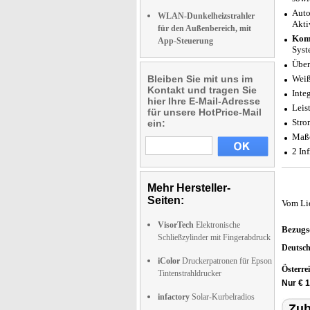
Auto
WLAN-Dunkelheizstrahler
Akti
für den Außenbereich, mit
Komp
App-Steuerung
Syst
Über
Bleiben Sie mit uns im
Weiß
Kontakt und tragen Sie
Inte
hier Ihre E-Mail-Adresse
Leis
für unsere HotPrice-Mail
Stro
ein:
Maße
2 In
Mehr Hersteller-
Seiten:
Vom Li
VisorTech
Elektronische
Bezugs
Schließzylinder mit Fingerabdruck
Deutsc
iColor
Druckerpatronen für Epson
Österre
Tintenstrahldrucker
Nur € 1
infactory
Solar-Kurbelradios
Zub