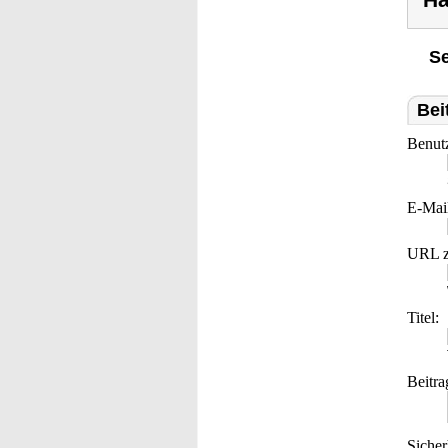
Ha
Se
Bei
Benut
E-Mai
URL z
Titel:
Beitra
Sicher