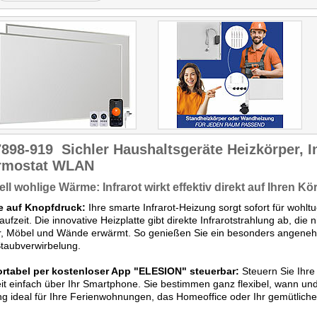
7898-919
Sichler Haushaltsgeräte Heizkörper, I
rmostat WLAN
ll wohlige Wärme: Infrarot wirkt effektiv direkt auf Ihren Kö
 auf Knopfdruck:
Ihre smarte Infrarot-Heizung sorgt sofort für woh
ufzeit. Die innovative Heizplatte gibt direkte Infrarotstrahlung ab, die n
r, Möbel und Wände erwärmt. So genießen Sie ein besonders angene
taubverwirbelung.
rtabel per kostenloser App "ELESION" steuerbar:
Steuern Sie Ihr
it einfach über Ihr Smartphone. Sie bestimmen ganz flexibel, wann und 
g ideal für Ihre Ferienwohnungen, das Homeoffice oder Ihr gemütlich