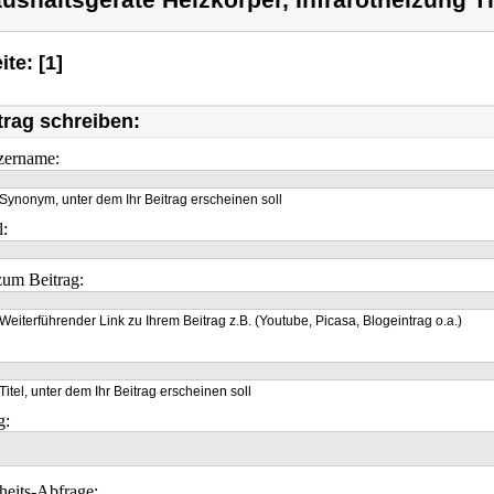
ushaltsgeräte Heizkörper, Infrarotheizung
ite: [1]
trag schreiben:
zername:
Synonym, unter dem Ihr Beitrag erscheinen soll
l:
um Beitrag:
Weiterführender Link zu Ihrem Beitrag z.B. (Youtube, Picasa, Blogeintrag o.a.)
Titel, unter dem Ihr Beitrag erscheinen soll
g:
heits-Abfrage: