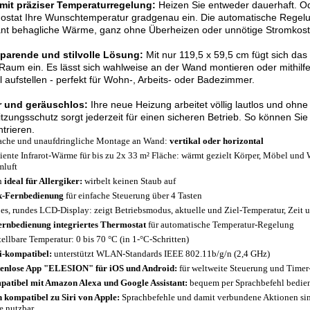
mit präziser Temperaturregelung:
Heizen Sie entweder dauerhaft. Ode
stat Ihre Wunschtemperatur gradgenau ein. Die automatische Regelun
ant behagliche Wärme, ganz ohne Überheizen oder unnötige Stromkost
sparende und stilvolle Lösung:
Mit nur 119,5 x 59,5 cm fügt sich das 
Raum ein. Es lässt sich wahlweise an der Wand montieren oder mithilf
el aufstellen - perfekt für Wohn-, Arbeits- oder Badezimmer.
r und geräuschlos:
Ihre neue Heizung arbeitet völlig lautlos und ohne 
tzungsschutz sorgt jederzeit für einen sicheren Betrieb. So können Si
trieren.
ache und unaufdringliche Montage an Wand:
vertikal oder horizontal
ziente Infrarot-Wärme für bis zu 2x 33 m² Fläche: wärmt gezielt Körper, Möbel und
luft
h
ideal für Allergiker:
wirbelt keinen Staub auf
k-Fernbedienung
für einfache Steuerung über 4 Tasten
es, rundes LCD-Display: zeigt Betriebsmodus, aktuelle und Ziel-Temperatur, Zeit
ernbedienung integriertes Thermostat
für automatische Temperatur-Regelung
tellbare Temperatur: 0 bis 70 °C (in 1-°C-Schritten)
-kompatibel:
unterstützt WLAN-Standards IEEE 802.11b/g/n (2,4 GHz)
enlose App "ELESION" für iOS und Android:
für weltweite Steuerung und Time
atibel mit Amazon Alexa und Google Assistant:
bequem per Sprachbefehl bedie
 kompatibel zu Siri von Apple:
Sprachbefehle und damit verbundene Aktionen sind
e nutzbar