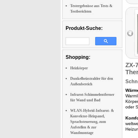
Testergebnisse aus Tests &
Testberichten
Produkt-Suche:
Shopping:
ZX-
Heizkörper
The
Dunkelheizstrahler für den
Schne
Außenbereich
Wärme
Infrarot-Schimmelentferner
Warmla
für Wand und Bad
Körpe
oder S
WLAN-Hybrid-Infrarot- &
Konvektor-Heizpanel,
Komfo
Sprachsteuerung, zum
weltwe
Aufstellen & zur
Heizun
Wandmontage