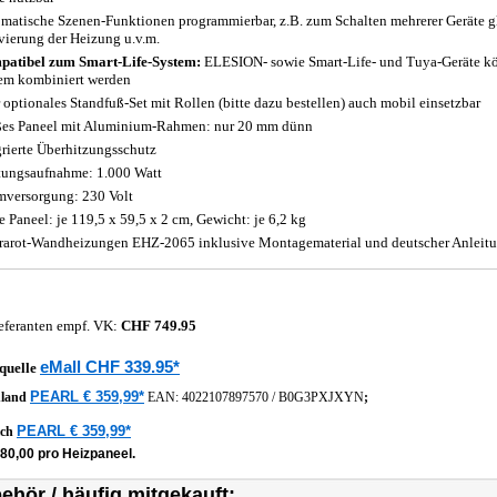
matische Szenen-Funktionen programmierbar, z.B. zum Schalten mehrerer Geräte gle
vierung der Heizung u.v.m.
atibel zum Smart-Life-System:
ELESION- sowie Smart-Life- und Tuya-Geräte k
em kombiniert werden
 optionales Standfuß-Set mit Rollen (bitte dazu bestellen) auch mobil einsetzbar
es Paneel mit Aluminium-Rahmen: nur 20 mm dünn
grierte Überhitzungsschutz
tungsaufnahme: 1.000 Watt
mversorgung: 230 Volt
 Paneel: je 119,5 x 59,5 x 2 cm, Gewicht: je 6,2 kg
frarot-Wandheizungen EHZ-2065 inklusive Montagematerial und deutscher Anleit
eferanten empf. VK:
CHF 749.95
eMall CHF 339.95*
quelle
PEARL € 359,99*
hland
EAN:
4022107897570
/
B0G3PXJXYN
;
PEARL € 359,99*
ich
80,00 pro Heizpaneel.
ehör / häufig mitgekauft: