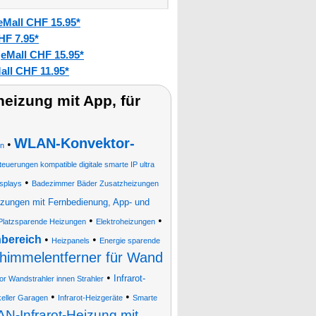
eMall CHF 15.95*
HF 7.95*
eMall CHF 15.95*
:
all CHF 11.95*
izung mit App, für
WLAN-Konvektor-
•
on
euerungen kompatible digitale smarte IP ultra
•
splays
Badezimmer Bäder Zusatzheizungen
ungen mit Fernbedienung, App- und
•
•
Platzsparende Heizungen
Elektroheizungen
nbereich
•
•
Heizpanels
Energie sparende
chimmelentferner für Wand
•
Infrarot-
oor Wandstrahler innen Strahler
•
•
eller Garagen
Infrarot-Heizgeräte
Smarte
N-Infrarot-Heizung mit