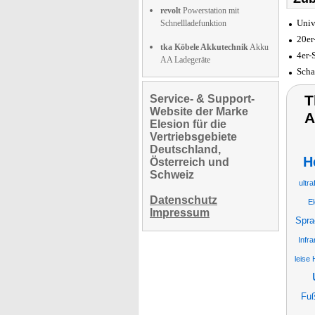
revolt
Powerstation mit
Univ
Schnellladefunktion
20er
tka Köbele Akkutechnik
Akku
4er-
AA Ladegeräte
Scha
T
Service- & Support-
Website der Marke
A
Elesion für die
Vertriebsgebiete
Deutschland,
H
Österreich und
Schweiz
ultra
Datenschutz
E
Impressum
Spra
Infr
leise
Fuß