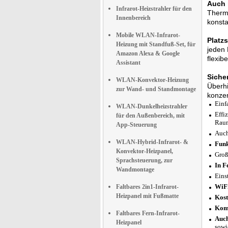
Auch 
Infrarot-Heizstrahler für den
Thermo
Innenbereich
konst
Mobile WLAN-Infrarot-
Platz
Heizung mit Standfuß-Set, für
jeden 
Amazon Alexa & Google
flexib
Assistant
Siche
WLAN-Konvektor-Heizung
Überhi
zur Wand- und Standmontage
konzen
Einf
WLAN-Dunkelheizstrahler
Effi
für den Außenbereich, mit
Raum
App-Steuerung
Auc
WLAN-Hybrid-Infrarot- &
Fun
Konvektor-Heizpanel,
Groß
Sprachsteuerung, zur
In F
Wandmontage
Eins
WiFi
Faltbares 2in1-Infrarot-
Heizpanel mit Fußmatte
Kost
Komp
Faltbares Fern-Infrarot-
Auch
Heizpanel
sowi