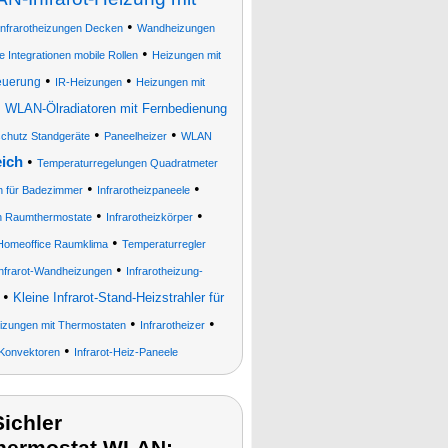
•
Infrarotheizungen Decken
Wandheizungen
•
e Integrationen mobile Rollen
Heizungen mit
•
•
euerung
IR-Heizungen
Heizungen mit
•
WLAN-Ölradiatoren mit Fernbedienung
•
•
chutz Standgeräte
Paneelheizer
WLAN
•
eich
Temperaturregelungen Quadratmeter
•
•
n für Badezimmer
Infrarotheizpaneele
•
•
n Raumthermostate
Infrarotheizkörper
•
 Homeoffice Raumklima
Temperaturregler
•
Infrarot-Wandheizungen
Infrarotheizung-
•
Kleine Infrarot-Stand-Heizstrahler für
•
•
izungen mit Thermostaten
Infrarotheizer
•
 Konvektoren
Infrarot-Heiz-Paneele
ichler