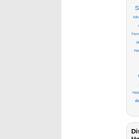
S
Infr
Fern
u
He
Hei
de
Di