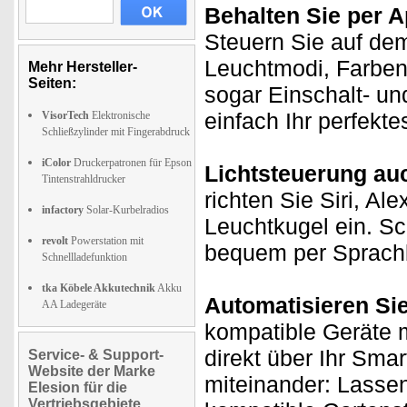
Behalten Sie per A
Steuern Sie auf de
Leuchtmodi, Farben
Mehr Hersteller-
Seiten:
sogar Einschalt- un
einfach Ihr perfekt
VisorTech
Elektronische
Schließzylinder mit Fingerabdruck
iColor
Druckerpatronen für Epson
Lichtsteuerung au
Tintenstrahldrucker
richten Sie Siri, Al
infactory
Solar-Kurbelradios
Leuchtkugel ein. Sc
revolt
Powerstation mit
bequem per Sprachb
Schnellladefunktion
tka Köbele Akkutechnik
Akku
Automatisieren Si
AA Ladegeräte
kompatible Geräte m
direkt über Ihr Sma
Service- & Support-
Website der Marke
miteinander: Lasse
Elesion für die
Vertriebsgebiete