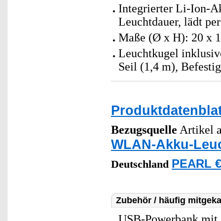
Integrierter Li-Ion-
Leuchtdauer, lädt per
Maße (Ø x H): 20 x 
Leuchtkugel inklusi
Seil (1,4 m), Befest
Produktdatenblat
Bezugsquelle
Artikel a
WLAN-Akku-Leuc
PEARL €
Deutschland
Zubehör / häufig mitgeka
USB-Powerbank mit 2