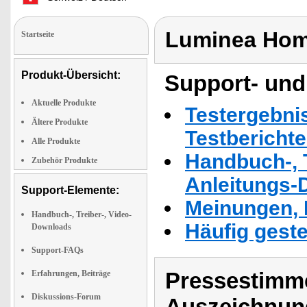
Luminea Hom
Startseite
Produkt-Übersicht:
Support- und
Aktuelle Produkte
Testergebni
Ältere Produkte
Testbericht
Alle Produkte
Handbuch-, T
Zubehör Produkte
Anleitungs-
Support-Elemente:
Meinungen, 
Handbuch-, Treiber-, Video-
Häufig geste
Downloads
Support-FAQs
Pressestimme
Erfahrungen, Beiträge
Diskussions-Forum
Auszeichnun