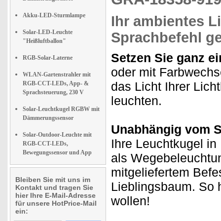
Akku-LED-Sturmlampe
Ihr ambientes L
Solar-LED-Leuchte
Sprachbefehl ge
"Heißluftballon"
Setzen Sie ganz ei
RGB-Solar-Laterne
oder mit Farbwechse
WLAN-Gartenstrahler mit
das Licht Ihrer Lic
RGB-CCT-LEDs, App- &
Sprachsteuerung, 230 V
leuchten.
Solar-Leuchtkugel RGBW mit
Dämmerungssensor
Unabhängig vom S
Solar-Outdoor-Leuchte mit
Ihre Leuchtkugel in
RGB-CCT-LEDs,
Bewegungssensor und App
als Wegebeleuchtun
mitgeliefertem Befe
Bleiben Sie mit uns im
Lieblingsbaum. So 
Kontakt und tragen Sie
hier Ihre E-Mail-Adresse
wollen!
für unsere HotPrice-Mail
ein: