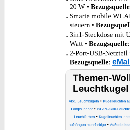
20 W •
Bezugsquelle
Smarte mobile WLAN-
steuern •
Bezugsquel
3in1-Steckdose mit 
Watt •
Bezugsquelle
2-Port-USB-Netzteil 
eMal
Bezugsquelle
:
Themen-Wol
Leuchtkuge
•
Akku Leuchtkugeln
Kugelleuchten 
•
Lamps indoor
WLAN-Akku-Leuchtk
•
Leuchtfarben
Kugelleuchten inn
•
aufhängen mehrfarbige
Außenbeleu