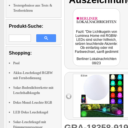
Testergebnisse aus Tests &
Testberichten
Produkt-Suche:
Fazit: "Die Lichtkugeln von
Luminea Home mit RGBW-
LEDs sind sicher hilfreich,
setzen leuchtende Akzente:
Ob einfarbig oder mit
Farbwechsel, sanft gedimmt
Shopping:
oder mit voller Leuchtkraft,
Berliner Lokalnachrichten
das Licht Lichtkugel hilft die
Pool
08/23
Dunkelheit zu verbannen.
Unabhängig vom
Stromanschluss dank Akku."
Akku-Leuchtkugel RGBW
mit Fernbedienung
Solar-Bodenlichterkette mit
Leuchthalbkugeln
Deko-Mond-Leuchte RGB
LED Deko Leuchtkugel
Solar-Leuchtkugel mit
GRA-18358-9
Dämmerungssensor