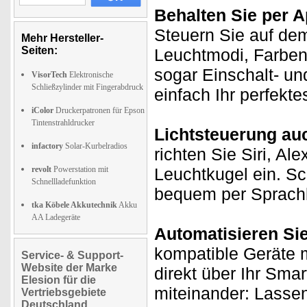
Behalten Sie per A
Steuern Sie auf de
Mehr Hersteller-
Seiten:
Leuchtmodi, Farben
sogar Einschalt- un
VisorTech
Elektronische
Schließzylinder mit Fingerabdruck
einfach Ihr perfekt
iColor
Druckerpatronen für Epson
Tintenstrahldrucker
Lichtsteuerung au
infactory
Solar-Kurbelradios
richten Sie Siri, Al
revolt
Powerstation mit
Leuchtkugel ein. Sc
Schnellladefunktion
bequem per Sprachb
tka Köbele Akkutechnik
Akku
AA Ladegeräte
Automatisieren Si
kompatible Geräte m
Service- & Support-
Website der Marke
direkt über Ihr Sma
Elesion für die
miteinander: Lasse
Vertriebsgebiete
Deutschland,