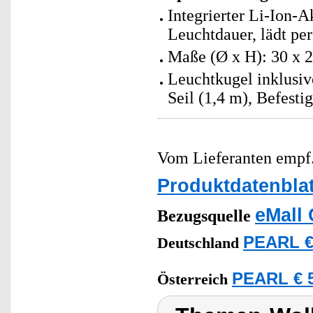
Integrierter Li-Ion-
Leuchtdauer, lädt per
Maße (Ø x H): 30 x 2
Leuchtkugel inklusi
Seil (1,4 m), Befest
Vom Lieferanten emp
Produktdatenblat
eMall 
Bezugsquelle
PEARL €
Deutschland
PEARL € 5
Österreich