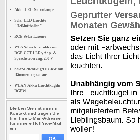
Leuchtkugeln,
Akku-LED-Sturmlampe
Geprüfter Versa
Solar-LED-Leuchte
Monaten Gewähr
"Heißluftballon"
Setzen Sie ganz ei
RGB-Solar-Laterne
oder mit Farbwechse
WLAN-Gartenstrahler mit
RGB-CCT-LEDs, App- &
das Licht Ihrer Lic
Sprachsteuerung, 230 V
leuchten.
Solar-Leuchtkugel RGBW mit
Dämmerungssensor
Unabhängig vom S
WLAN-Akku-Leuchtkugeln
Ihre Leuchtkugel in
RGBW
als Wegebeleuchtun
Bleiben Sie mit uns im
mitgeliefertem Befe
Kontakt und tragen Sie
Lieblingsbaum. So 
hier Ihre E-Mail-Adresse
für unsere HotPrice-Mail
wollen!
ein: