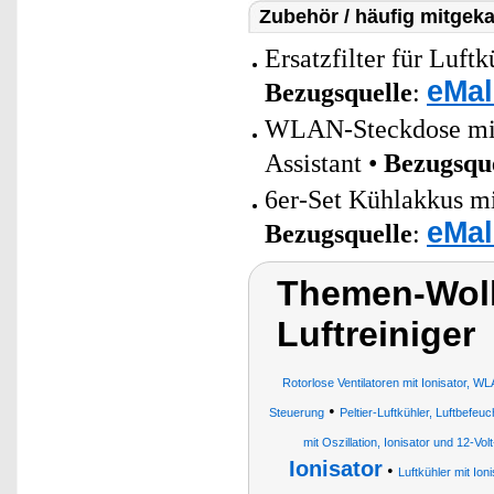
Zubehör / häufig mitgeka
Ersatzfilter für Luf
eMal
Bezugsquelle
:
WLAN-Steckdose mit 
Assistant •
Bezugsqu
6er-Set Kühlakkus mi
eMal
Bezugsquelle
:
Themen-Wolke
Luftreiniger
Rotorlose Ventilatoren mit Ionisator, 
•
Steuerung
Peltier-Luftkühler, Luftbefeuc
mit Oszillation, Ionisator und 12-Vo
Ionisator
•
Luftkühler mit Ion