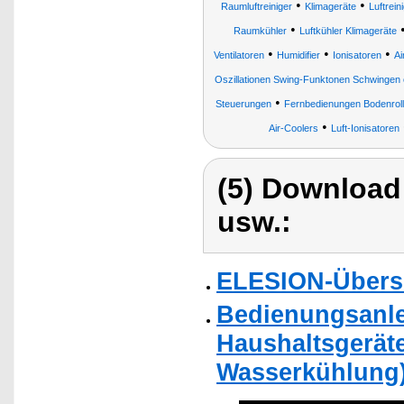
•
•
Raumluftreiniger
Klimageräte
Luftrein
•
Raumkühler
Luftkühler Klimageräte
•
•
•
Ventilatoren
Humidifier
Ionisatoren
Ai
Oszillationen Swing-Funktonen Schwingen osz
•
Steuerungen
Fernbedienungen Bodenrolle
•
Air-Coolers
Luft-Ionisatoren
(5) Download
usw.:
ELESION-Übers
Bedienungsanlei
Haushaltsgeräte
Wasserkühlung