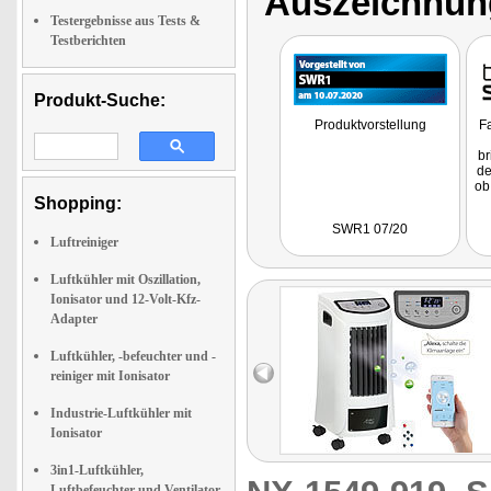
Auszeichnun
Testergebnisse aus Tests &
Testberichten
Produkt-Suche:
Produktvorstellung
Fa
br
de
ob
Shopping:
Te
SWR1 07/20
Luftreiniger
be
d
a
Luftkühler mit Oszillation,
Wa
Ionisator und 12-Volt-Kfz-
Adapter
Luftkühler, -befeuchter und -
reiniger mit Ionisator
Industrie-Luftkühler mit
Ionisator
3in1-Luftkühler,
Luftbefeuchter und Ventilator