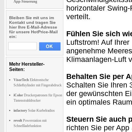
App-Steuerung
horizontaler Swing-
verteilt.
Bleiben Sie mit uns im
Kontakt und tragen Sie
hier Ihre E-Mail-Adresse
für unsere HotPrice-Mail
Fühlen Sie sich w
ein:
Luftstrom! Auf Ihrer
angenehme Meeresbr
Klimaanlagen-Luft v
Mehr Hersteller-
Seiten:
Behalten Sie per A
VisorTech
Elektronische
Schalten Sie Ihren 
Schließzylinder mit Fingerabdruck
der gewünschten Ei
iColor
Druckerpatronen für Epson
ein optimales Raum
Tintenstrahldrucker
infactory
Solar-Kurbelradios
Steuern Sie auch 
revolt
Powerstation mit
richten Sie per App
Schnellladefunktion