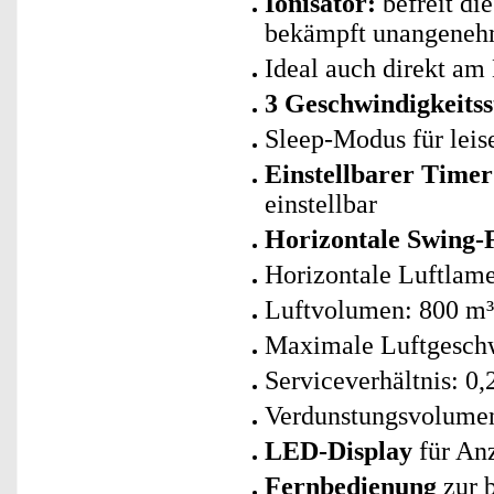
Ionisator:
befreit di
bekämpft unangeneh
Ideal auch direkt am 
3 Geschwindigkeitss
Sleep-Modus für leis
Einstellbarer Timer
einstellbar
Horizontale Swing-
Horizontale Luftlame
Luftvolumen: 800 m³
Maximale Luftgeschw
Serviceverhältnis: 0
Verdunstungsvolumen
LED-Display
für An
Fernbedienung
zur 