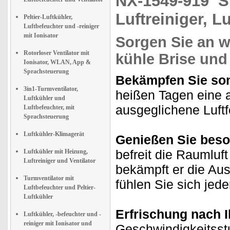
NX-1549-919
S
Luftreiniger, 
Peltier-Luftkühler,
Luftbefeuchter und -reiniger
mit Ionisator
Sorgen Sie an 
Rotorloser Ventilator mit
kühle Brise und
Ionisator, WLAN, App &
Sprachsteuerung
Bekämpfen Sie som
3in1-Turmventilator,
heißen Tagen eine 
Luftkühler und
ausgeglichene Luftf
Luftbefeuchter, mit
Sprachsteuerung
Luftkühler-Klimagerät
Genießen Sie beso
befreit die Raumlu
Luftkühler mit Heizung,
Luftreiniger und Ventilator
bekämpft er die Aus
Turmventilator mit
fühlen Sie sich jede
Luftbefeuchter und Peltier-
Luftkühler
Erfrischung nach 
Luftkühler, -befeuchter und -
reiniger mit Ionisator und
Geschwindigkeitsstu