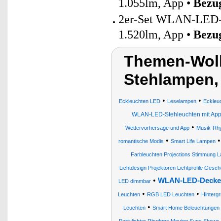
1.055lm, App •
Bezug
2er-Set WLAN-LED-
1.520lm, App •
Bezug
Themen-Wol
Stehlampen,
•
•
Eckleuchten LED
Leselampen
Eckleu
WLAN-LED-Stehleuchten mit App
•
Wettervorhersage und App
Musik-Rh
•
romantische Modis
Smart Life Lampen
Farbleuchten Projections Stimmung
Lichtdesign Projektoren Lichtprofile Ges
•
WLAN-LED-Decke
LED dimmbar
•
•
Leuchten
RGB LED Leuchten
Hinterg
•
Leuchten
Smart Home Beleuchtungen