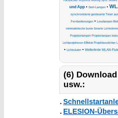
Partylichter Rhythms Moving Sync Show
WL
•
•
und App
Steh-Lampen
synchronisierte gesteuerte Timer aut
•
Fernbedienungen
Leselampen Bet
minimalistische bunte Smarte Lichtstimmu
Projektorlampen Projetorlampen indo
Lichtprojektoren Effekte Projektionslichter
•
•
Wetterfeste WLAN-Flu
Lichtsäulen
(6) Download
usw.:
Schnellstartanl
ELESION-Übers