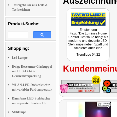
Auszeichnun
Testergebnisse aus Tests &
Testberichten
Produkt-Suche:
Empfehlung
Fazit: "Die Luminea Home
Control Lichtsäule bringt als
moderne und dezente LED-
Stehlampe neben Spaß und
Shopping:
Ambiente auch eine
praktische Smart-Home
Trendlupe 04/22
Einbindung."
Led Lampe
Kundenmeinu
Ewige Rose unter Glaskuppel
mit LED-Licht in
Geschenkverpackung
WLAN-LED-Deckenleuchte
mit variabler Farbtemperatur
Dimmbare LED-Stehleuchte
mit separater Leseleuchte
Stehlampe