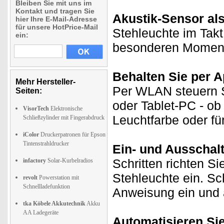
Bleiben Sie mit uns im
Kontakt und tragen Sie
Akustik-Sensor al
hier Ihre E-Mail-Adresse
für unsere HotPrice-Mail
Stehleuchte im Takt
ein:
besonderen Momenten
Behalten Sie per A
Mehr Hersteller-
Per WLAN steuern S
Seiten:
oder Tablet-PC - ob
VisorTech
Elektronische
Leuchtfarbe oder fü
Schließzylinder mit Fingerabdruck
iColor
Druckerpatronen für Epson
Tintenstrahldrucker
Ein- und Ausschal
Schritten richten Si
infactory
Solar-Kurbelradios
Stehleuchte ein. Sc
revolt
Powerstation mit
Schnellladefunktion
Anweisung ein und a
tka Köbele Akkutechnik
Akku
AA Ladegeräte
Automatisieren Si