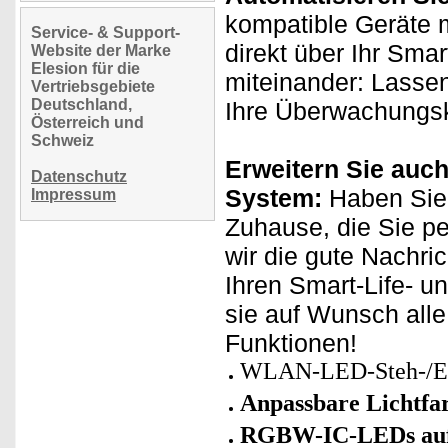
kompatible Geräte m
Service- & Support-
direkt über Ihr Sma
Website der Marke
Elesion für die
miteinander: Lassen
Vertriebsgebiete
Deutschland,
Ihre Überwachungsk
Österreich und
Schweiz
Erweitern Sie auch
Datenschutz
System:
Haben Sie 
Impressum
Zuhause, die Sie p
wir die gute Nachri
Ihren Smart-Life- u
sie auf Wunsch all
Funktionen!
WLAN-LED-Steh-/Eck
Anpassbare Lichtfa
RGBW-IC-LEDs auf 