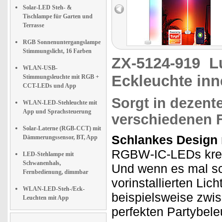
Solar-LED Steh- &
Tischlampe für Garten und
Terrasse
RGB Sonnenuntergangslampe
Stimmungslicht, 16 Farben
ZX-5124-919
L
WLAN-USB-
Eckleuchte in
Stimmungsleuchte mit RGB +
CCT-LEDs und App
Sorgt in dezente
WLAN-LED-Stehleuchte mit
App und Sprachsteuerung
verschiedenen 
Solar-Laterne (RGB-CCT) mit
Schlankes Design m
Dämmerungssensor, BT, App
RGBW-IC-LEDs kreie
LED-Stehlampe mit
Schwanenhals,
Und wenn es mal sch
Fernbedienung, dimmbar
vorinstallierten Li
WLAN-LED-Steh-/Eck-
beispielsweise zwi
Leuchten mit App
perfekten Partybele