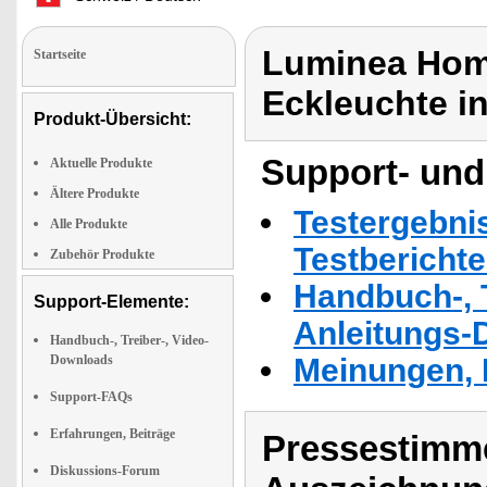
Luminea Home
Startseite
Eckleuchte i
Produkt-Übersicht:
Support- und
Aktuelle Produkte
Ältere Produkte
Testergebni
Alle Produkte
Testbericht
Zubehör Produkte
Handbuch-, T
Support-Elemente:
Anleitungs-
Handbuch-, Treiber-, Video-
Downloads
Meinungen, 
Support-FAQs
Erfahrungen, Beiträge
Pressestimme
Diskussions-Forum