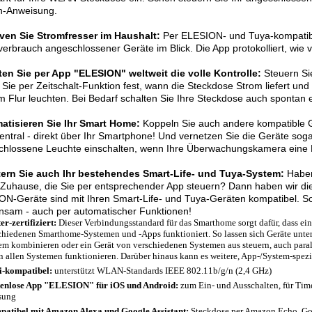
h-Anweisung.
rven Sie Stromfresser im Haushalt:
Per ELESION- und Tuya-kompatibl
erbrauch angeschlossener Geräte im Blick. Die App protokolliert, wie vi
ten Sie per App "ELESION" weltweit die volle Kontrolle:
Steuern Sie
Sie per Zeitschalt-Funktion fest, wann die Steckdose Strom liefert und
im Flur leuchten. Bei Bedarf schalten Sie Ihre Steckdose auch spontan 
atisieren Sie Ihr Smart Home:
Koppeln Sie auch andere kompatible G
zentral - direkt über Ihr Smartphone! Und vernetzen Sie die Geräte sog
chlossene Leuchte einschalten, wenn Ihre Überwachungskamera eine B
tern Sie auch Ihr bestehendes Smart-Life- und Tuya-System:
Haben
Zuhause, die Sie per entsprechender App steuern? Dann haben wir die 
N-Geräte sind mit Ihren Smart-Life- und Tuya-Geräten kompatibel. So
nsam - auch per automatischer Funktionen!
er-zertifiziert:
Dieser Verbindungsstandard für das Smarthome sorgt dafür, dass ein 
chiedenen Smarthome-Systemen und -Apps funktioniert. So lassen sich Geräte unter
em kombinieren oder ein Gerät von verschiedenen Systemen aus steuern, auch parall
in allen Systemen funktionieren. Darüber hinaus kann es weitere, App-/System-spez
-kompatibel:
unterstützt WLAN-Standards IEEE 802.11b/g/n (2,4 GHz)
enlose App "ELESION" für iOS und Android:
zum Ein- und Ausschalten, für Time
sung
atibel mit Amazon Alexa und Google Assistant:
Steckdose per Amazon Echo, G