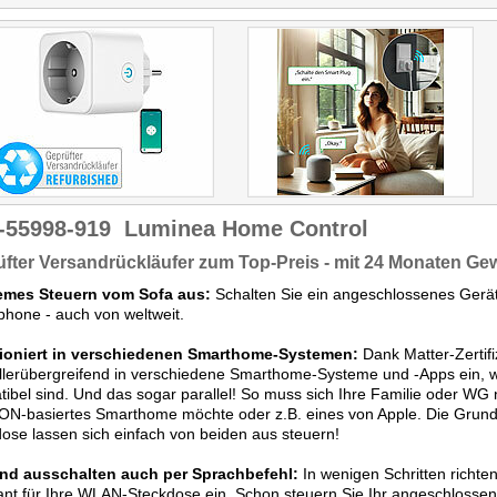
Luminea alles, was wichtig
Doppelpack) ist 
ist: einen großen Ein/Aus-
außerdem nicht teu
Schalter und satte 3.680
daher kann sie für
Watt Belastbarkeit.
Einsatzzwecke vol
ausreichend sei
-55998-919
Luminea Home Control
fter Versandrückläufer zum Top-Preis - mit 24 Monaten Ge
mes Steuern vom Sofa aus:
Schalten Sie ein angeschlossenes Gerät
hone - auch von weltweit.
ioniert in verschiedenen Smarthome-Systemen:
Dank Matter-Zertifi
llerübergreifend in verschiedene Smarthome-Systeme und -Apps ein, w
ibel sind. Und das sogar parallel! So muss sich Ihre Familie oder WG n
N-basiertes Smarthome möchte oder z.B. eines von Apple. Die Grundf
ose lassen sich einfach von beiden aus steuern!
und ausschalten auch per Sprachbefehl:
In wenigen Schritten richten
ant für Ihre WLAN-Steckdose ein. Schon steuern Sie Ihr angeschlossene