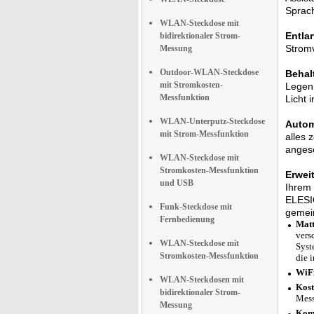
Sprac
WLAN-Steckdose mit
Entla
bidirektionaler Strom-
Stromv
Messung
Outdoor-WLAN-Steckdose
Behal
mit Stromkosten-
Legen 
Messfunktion
Licht 
WLAN-Unterputz-Steckdose
Autom
mit Strom-Messfunktion
alles 
anges
WLAN-Steckdose mit
Stromkosten-Messfunktion
Erwei
und USB
Ihrem 
ELESIO
Funk-Steckdose mit
gemei
Fernbedienung
Matt
vers
WLAN-Steckdose mit
Syst
Stromkosten-Messfunktion
die 
WiFi
WLAN-Steckdosen mit
Kost
bidirektionaler Strom-
Mes
Messung
Komp