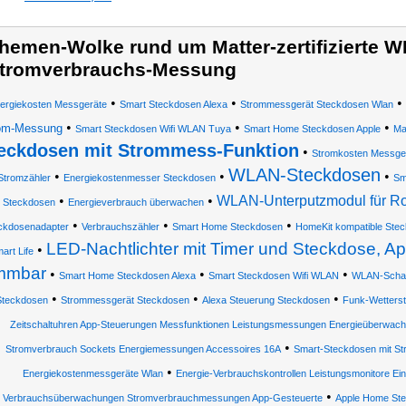
hemen-Wolke rund um Matter-zertifizierte 
tromverbrauchs-Messung
•
•
•
ergiekosten Messgeräte
Smart Steckdosen Alexa
Strommessgerät Steckdosen Wlan
•
•
•
om-Messung
Smart Steckdosen Wifi WLAN Tuya
Smart Home Steckdosen Apple
Ma
eckdosen mit Strommess-Funktion
•
Stromkosten Messge
WLAN-Steckdosen
•
•
•
Stromzähler
Energiekostenmesser Steckdosen
Sm
•
•
WLAN-Unterputzmodul für Ro
Steckdosen
Energieverbrauch überwachen
•
•
•
ckdosenadapter
Verbrauchszähler
Smart Home Steckdosen
HomeKit kompatible Ste
LED-Nachtlichter mit Timer und Steckdose, A
•
art Life
mmbar
•
•
•
Smart Home Steckdosen Alexa
Smart Steckdosen Wifi WLAN
WLAN-Schal
•
•
•
Steckdosen
Strommessgerät Steckdosen
Alexa Steuerung Steckdosen
Funk-Wetterst
Zeitschaltuhren App-Steuerungen Messfunktionen Leistungsmessungen Energieüberwac
•
Stromverbrauch Sockets Energiemessungen Accessoires 16A
Smart-Steckdosen mit S
•
Energiekostenmessgeräte Wlan
Energie-Verbrauchskontrollen Leistungsmonitore Ei
•
Verbrauchsüberwachungen Stromverbrauchmessungen App-Gesteuerte
Apple Home St