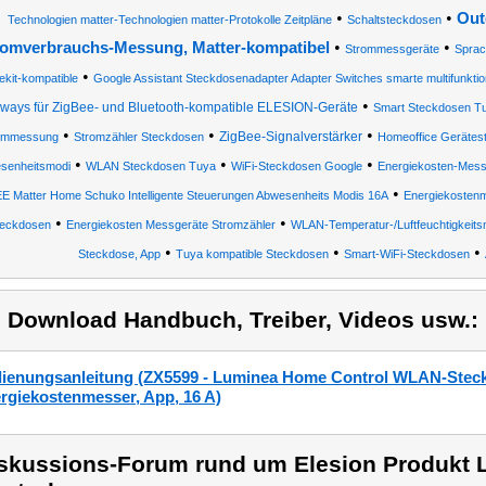
•
•
Out
Technologien matter-Technologien matter-Protokolle Zeitpläne
Schaltsteckdosen
•
•
romverbrauchs-Messung, Matter-kompatibel
Strommessgeräte
Sprac
•
kit-kompatible
Google Assistant Steckdosenadapter Adapter Switches smarte multifunkti
•
ways für ZigBee- und Bluetooth-kompatible ELESION-Geräte
Smart Steckdosen T
•
•
•
ZigBee-Signalverstärker
ommessung
Stromzähler Steckdosen
Homeoffice Gerätest
•
•
•
senheitsmodi
WLAN Steckdosen Tuya
WiFi-Steckdosen Google
Energiekosten-Mess
•
EE Matter Home Schuko Intelligente Steuerungen Abwesenheits Modis 16A
Energiekosten
•
•
teckdosen
Energiekosten Messgeräte Stromzähler
WLAN-Temperatur-/Luftfeuchtigkeit
•
•
•
Steckdose, App
Tuya kompatible Steckdosen
Smart-WiFi-Steckdosen
) Download Handbuch, Treiber, Videos usw.:
ienungsanleitung (ZX5599 - Luminea Home Control WLAN-Steckdos
rgiekostenmesser, App, 16 A)
skussions-Forum rund um Elesion Produkt