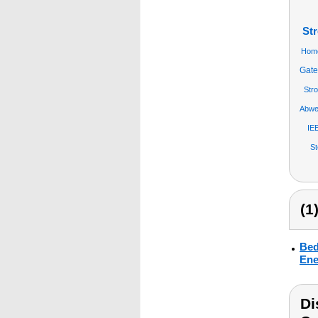
St
Home
Gate
Str
Abwe
IE
S
(1
Bed
Ene
Di