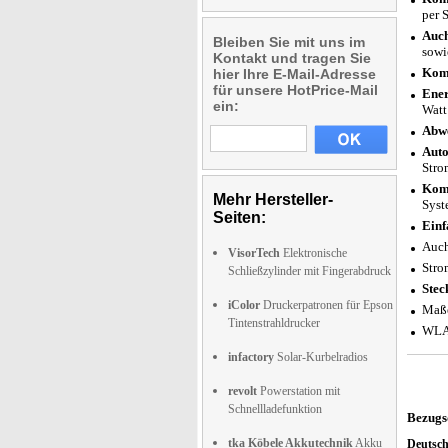
per 
Auch
Bleiben Sie mit uns im
sowi
Kontakt und tragen Sie
Komp
hier Ihre E-Mail-Adresse
für unsere HotPrice-Mail
Ener
ein:
Watt
Abwe
Auto
Stro
Komp
Mehr Hersteller-
Syst
Seiten:
Einf
Auch
VisorTech
Elektronische
Stro
Schließzylinder mit Fingerabdruck
Stec
iColor
Druckerpatronen für Epson
Maße
Tintenstrahldrucker
WLAN
infactory
Solar-Kurbelradios
revolt
Powerstation mit
Schnellladefunktion
Bezugs
tka Köbele Akkutechnik
Akku
Deutsc