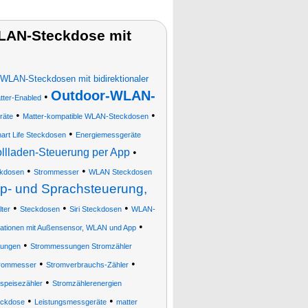
WLAN-Steckdose mit
WLAN-Steckdosen mit bidirektionaler
Outdoor-WLAN-
•
tter-Enabled
•
•
räte
Matter-kompatible WLAN-Steckdosen
•
art Life Steckdosen
Energiemessgeräte
llladen-Steuerung per App
•
•
•
ckdosen
Strommesser
WLAN Steckdosen
pp- und Sprachsteuerung,
•
•
•
ter
Steckdosen
Siri Steckdosen
WLAN-
•
ationen mit Außensensor, WLAN und App
•
hungen
Strommessungen Stromzähler
•
•
trommesser
Stromverbrauchs-Zähler
•
nspeisezähler
Stromzählerenergien
•
•
eckdose
Leistungsmessgeräte
matter