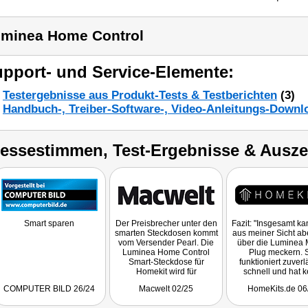
minea Home Control
pport- und Service-Elemente:
Testergebnisse aus Produkt-Tests & Testberichten
(3)
Handbuch-, Treiber-Software-, Video-Anleitungs-Downl
ressestimmen, Test-Ergebnisse & Ausz
Smart sparen
Der Preisbrecher unter den
Fazit: "Insgesamt k
smarten Steckdosen kommt
aus meiner Sicht abe
vom Versender Pearl. Die
über die Luminea 
Luminea Home Control
Plug meckern. 
Smart-Steckdose für
funktioniert zuverl
Homekit wird für
schnell und hat k
verlockende 14,44 Euro
Verbindungsproblem
COMPUTER BILD 26/24
Macwelt 02/25
HomeKits.de 06
angeboten. Trotzdem hat
einem Preis von nu
die smarte Steckdose von
Euro (oder 19,99 E