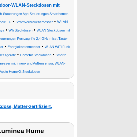
door-WLAN-Steckdosen mit
h-Steuerungen App-Steuerungen Smarthomes
•
•
WLAN-
onale EU
Stromverbrauchsmesser
•
•
uya
Wifi Steckdosen
WLAN Steckdosen mit
euerungen Fernzugriffe 2,4 GHz misst Taster
•
•
er
Energiekostenmesser
WLAN WiFi Funk
•
•
messgeräte
HomeKit Steckdosen
Smarte
smesser mit Innen- und Außensensor, WLAN-
Apple HomeKit Steckdosen
e, Matter-zertifiziert,
 Luminea Home