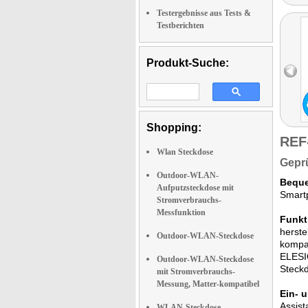
Testergebnisse aus Tests &
Testberichten
Produkt-Suche:
Shopping:
REF
Wlan Steckdose
Geprü
Outdoor-WLAN-
Beque
Aufputzsteckdose mit
Smartp
Stromverbrauchs-
Messfunktion
Funkt
herste
Outdoor-WLAN-Steckdose
kompat
ELESIO
Outdoor-WLAN-Steckdose
Steckd
mit Stromverbrauchs-
Messung, Matter-kompatibel
Ein- 
Assist
WLAN-Steckdose