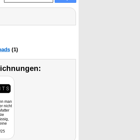
oads
(1)
eichnungen:
ann man
r nicht
Matter
Sie
ässig,
eine
e. Mit
/25
r 12,99
uro im