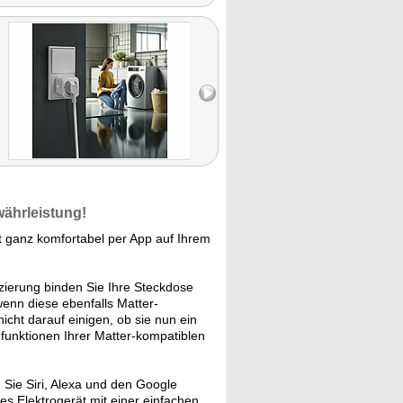
sie
er. Von
 viele
lkommen
n."
währleistung!
 ganz komfortabel per App auf Ihrem
zierung binden Sie Ihre Steckdose
enn diese ebenfalls Matter-
icht darauf einigen, ob sie nun ein
unktionen Ihrer Matter-kompatiblen
 Sie Siri, Alexa und den Google
s Elektrogerät mit einer einfachen