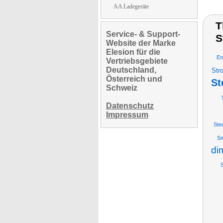
AA Ladegeräte
T
Service- & Support-
S
Website der Marke
Elesion für die
En
Vertriebsgebiete
Deutschland,
Str
Österreich und
St
Schweiz
Datenschutz
Impressum
Ste
Sm
di