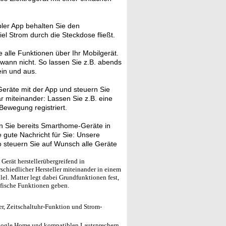
er App behalten Sie den
el Strom durch die Steckdose fließt.
 alle Funktionen über Ihr Mobilgerät.
 wann nicht. So lassen Sie z.B. abends
ein und aus.
eräte mit der App und steuern Sie
ar miteinander: Lassen Sie z.B. eine
ewegung registriert.
 Sie bereits Smarthome-Geräte in
gute Nachricht für Sie: Unsere
 steuern Sie auf Wunsch alle Geräte
Gerät herstellerübergreifend in
schiedlicher Hersteller miteinander in einem
el. Matter legt dabei Grundfunktionen fest,
ifische Funktionen geben.
r, Zeitschaltuhr-Funktion und Strom-
oogle Home und kompatiblen Lautsprechern