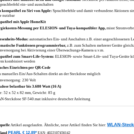
Sprachbefehl ein- und ausschalten
 kompatibel zu Siri von Apple:
Sprachbefehle und damit verbundene Aktionen sind
e nutzbar
atibel mit Apple HomeKit
giekosten-Messung per ELESION- und Tuya-kompatibler App,
misst Stromverbr
senheits-Modus:
automatisches Ein- und Asschalten z.B. einer angeschlossenen 
matische Funktionen programmierbar,
z.B. zum Schalten mehrerer Geräte gleich
mversorgung bei Aktivierung einer Überwachungs-Kamera u.v.m.
atibel zum Smart-Life-System:
ELESION- sowie Smart-Life- und Tuya-Geräte k
em kombiniert werden
aches Einrichten per QR-Code
 manuelles Ein/Aus-Schalten direkt an der Steckdose möglich
mversorgung: 230 Volt
kdose belastbar bis 3.680 Watt (16 A)
: 52 x 52 x 82 mm, Gewicht: 85 g
-Steckdose SF-540.mat inklusive deutscher Anleitung
WLAN-Steck
quelle
Artikel ausgelaufen. Ähnliche, neue Artikel finden Sie hier:
PEARL € 12,89*
hland
EAN:
4022107456142