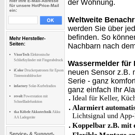
der Wohnung.
hier Ihre E-Mail-Adresse
für unsere HotPrice-Mail
ein:
Weltweite Benachr
werden Sie über jed
befinden. So könne
Mehr Hersteller-
Seiten:
Nachbarn nach dem
VisorTech
Elektronische
Schließzylinder mit Fingerabdruck
Wassermelder für 
neuen Sensor z.B. 
iColor
Druckerpatronen für Epson
Tintenstrahldrucker
Serie - ganz komfor
infactory
Solar-Kurbelradios
ganz einfach Ihr Al
revolt
Powerstation mit
Ideal für Keller, Kü
Schnellladefunktion
Alarmiert automatis
tka Köbele Akkutechnik
Akku
Lichtsignal und App
AA Ladegeräte
Koppelbar z.B. mit
Service- & Support-