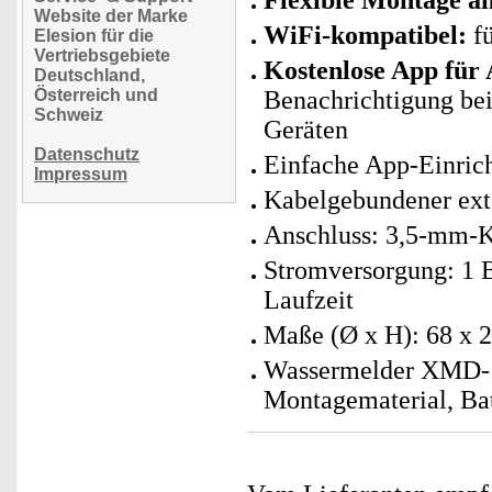
Flexible Montage a
Website der Marke
WiFi-kompatibel:
fü
Elesion für die
Vertriebsgebiete
Kostenlose App für
Deutschland,
Österreich und
Benachrichtigung be
Schweiz
Geräten
Datenschutz
Einfache App-Einric
Impressum
Kabelgebundener exte
Anschluss: 3,5-mm-K
Stromversorgung: 1 B
Laufzeit
Maße (Ø x H): 68 x 2
Wassermelder XMD-10
Montagematerial, Bat