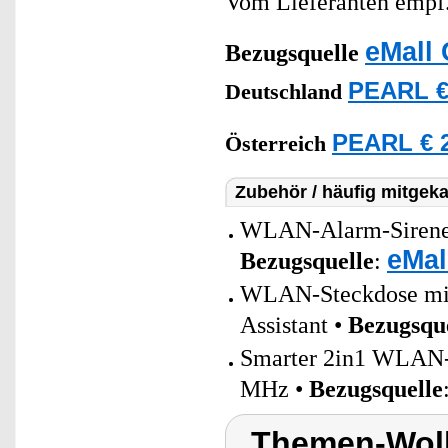
Vom Lieferanten emp
eMall 
Bezugsquelle
PEARL €
Deutschland
PEARL € 2
Österreich
Zubehör / häufig mitgeka
WLAN-Alarm-Sirene m
eMal
Bezugsquelle
:
WLAN-Steckdose mit 
Assistant •
Bezugsqu
Smarter 2in1 WLAN-
MHz •
Bezugsquelle
Themen-Wolk