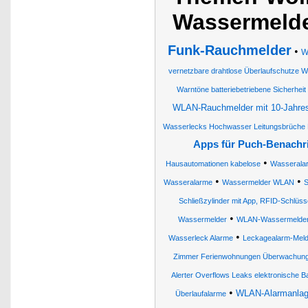
Wassermeld
Funk-Rauchmelder
•
W
vernetzbare drahtlose Überlaufschutze W
Warntöne batteriebetriebene Sicherhe
WLAN-Rauchmelder mit 10-Jahres
Wasserlecks Hochwasser Leitungsbrüche H
Apps für Puch-Benachr
•
Hausautomationen kabelose
Wasserala
•
•
Wasseralarme
Wassermelder WLAN
S
Schließzylinder mit App, RFID-Schlüs
•
Wassermelder
WLAN-Wassermelde
•
Wasserleck Alarme
Leckagealarm-Meld
Zimmer Ferienwohnungen Überwachun
Alerter Overflows Leaks elektronische Ba
•
WLAN-Alarmanlage
Überlaufalarme