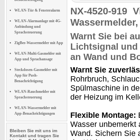
NX-4520-919
V
WLAN-Tür & Fensteralarm
Wassermelder
WLAN-Alarmanlage mit 4G-
Anbindung und
Sprachsteuerung
Warnt Sie bei a
ZigBee-Wassermelder mit App
Lichtsignal un
WLAN-Multi-Gasmelder mit
an Wand und B
App und Sprachansage
Warnt Sie zuverlä
Steckdosen-Gasmelder mit
App für Push-
Rohrbruch, Schlauc
Benachrichtigung
Spülmaschine in d
WLAN-Rauchmelder mit
der Heizung im Kel
Sprachsteuerung
WLAN-Wassermelder mit
Flexible Montage:
B
App-Benachrichtigungen
Wasser unbemerkt a
Bleiben Sie mit uns im
Wand. Sichern Sie a
Kontakt und tragen Sie