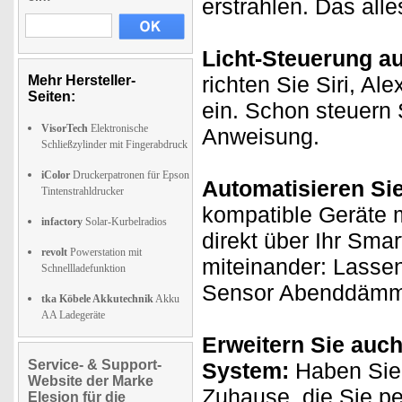
erstrahlen. Das all
Licht-Steuerung a
richten Sie Siri, A
Mehr Hersteller-
Seiten:
ein. Schon steuern 
VisorTech
Elektronische
Anweisung.
Schließzylinder mit Fingerabdruck
iColor
Druckerpatronen für Epson
Automatisieren Si
Tintenstrahldrucker
kompatible Geräte m
infactory
Solar-Kurbelradios
direkt über Ihr Sma
revolt
Powerstation mit
miteinander: Lassen
Schnellladefunktion
Sensor Abenddämmer
tka Köbele Akkutechnik
Akku
AA Ladegeräte
Erweitern Sie auch
Service- & Support-
System:
Haben Sie 
Website der Marke
Zuhause, die Sie p
Elesion für die