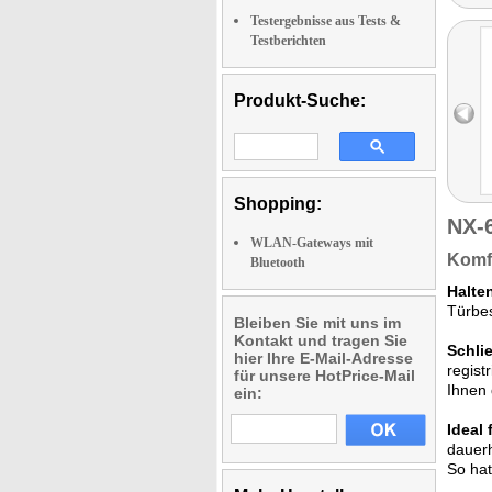
Testergebnisse aus Tests &
Testberichten
Produkt-Suche:
Shopping:
NX-
WLAN-Gateways mit
Komfo
Bluetooth
Halten
Türbes
Bleiben Sie mit uns im
Kontakt und tragen Sie
Schli
hier Ihre E-Mail-Adresse
regist
für unsere HotPrice-Mail
Ihnen 
ein:
Ideal 
dauerh
So hat