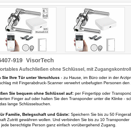
Türen im Innenbereich
NX-6263.
wahlweise mittels
Fingerabdruck oder ...
Transponder auf- bzw.
abschließen."
Getestet wurde NX-6264.
6407-919
VisorTech
rtables Aufschließen ohne Schlüssel, mit Zugangskontroll
 Sie Ihre Tür unter Verschluss
- zu Hause, im Büro oder in der Arztp
chlag mit Fingerabdruck-Scanner verwehrt unbefugten Personen den Zu
eßen Sie bequem ohne Schlüssel auf:
per Fingertipp oder Transpond
rierten Finger auf oder halten Sie den Transponder unter die Klinke - sc
das lange Schlüsselsuchen.
für Familie, Belegschaft und Gäste:
Speichern Sie bis zu 50 Finger
aft Zutritt gewähren wollen. Und verbinden Sie bis zu 10 Transponder 
 jede berechtigte Person ganz einfach vorübergehend Zugang.