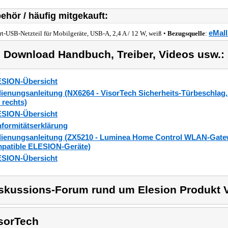
ehör / häufig mitgekauft:
eMall
rt-USB-Netzteil für Mobilgeräte, USB-A, 2,4 A / 12 W, weiß •
Bezugsquelle
:
) Download Handbuch, Treiber, Videos usw.:
SION-Übersicht
ienungsanleitung (NX6264 - VisorTech Sicherheits-Türbeschlag,
 rechts)
SION-Übersicht
formitätserklärung
ienungsanleitung (ZX5210 - Luminea Home Control WLAN-Gatew
patible ELESION-Geräte)
SION-Übersicht
skussions-Forum rund um Elesion Produkt V
sorTech