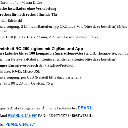
Türen mit 40 - 70 mm Dicke
ache Installation ohne Verkabelung
rechts: für nach rechts öffnende Tür
rial: Edelstahl
mversorgung: 2 Lithium-Batterien Typ CR2 mit 3 Volt (bitte dazu bestellen) für bis 
änge
 je Griff (L x T): 154 x 73 mm, Ø 21 mm, Gesamt-Gewicht: 1 kg
reinheit RC-290.zigbee mit ZigBee und App
ert kabellos bis zu 100 kompatible Smart-Home-Geräte,
z.B. Thermostate, Schlö
ach per Netzwerk-Kabel an Router anschließen (Router bitte dazu bestellen)
nger Energieverbrauch
dank ZigBee-Protokoll
hlüsse: RJ-45, Micro-USB
mversorgung: per USB (Netzteil bitte dazu bestellen)
: 90 x 90 x 23 mm, Gewicht: 75 g
PEARL
quelle
Artikel ausgelaufen. Ähnliche Produkte bei
PEARL € 149,99*
hland
EAN:
4022107952781
/
B083W5Z41L;
PEARL € 146,95*
eich