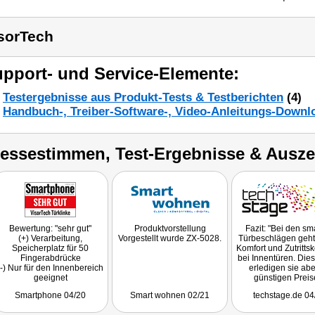
sorTech
pport- und Service-Elemente:
Testergebnisse aus Produkt-Tests & Testberichten
(4)
Handbuch-, Treiber-Software-, Video-Anleitungs-Downl
ressestimmen, Test-Ergebnisse & Ausz
Bewertung: "sehr gut"
Produktvorstellung
Fazit: "Bei den sm
(+) Verarbeitung,
Vorgestellt wurde ZX-5028.
Türbeschlägen geht
Speicherplatz für 50
Komfort und Zutrittsk
Fingerabdrücke
bei Innentüren. Die
(-) Nur für den Innenbereich
erledigen sie abe
geeignet
günstigen Preis
Fazit: "Mit dem aus
komfortabel und
Smartphone 04/20
Smart wohnen 02/21
techstage.de 04
Edelstahl gefertigten
Bravour."
Türbeschlag können Sie
Getestet wurde DIN