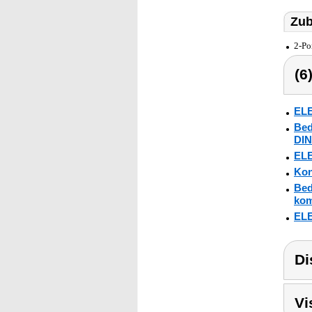
Zub
2-Po
(6
ELE
Bed
DIN
ELE
Kon
Bed
kom
ELE
Di
Vi