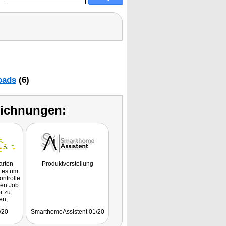
oads
(6)
eichnungen:
arten
Produktvorstellung
 es um
ontrolle
sen Job
r zu
en,
 mit
/20
SmarthomeAssistent 01/20
 links