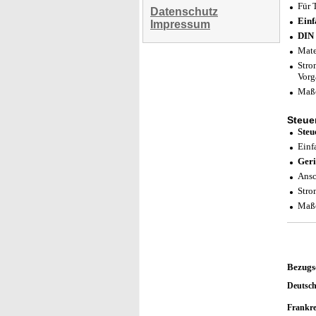
Für 
Datenschutz
Einf
Impressum
DIN 
Mate
Stro
Vorg
Maße
Steue
Steu
Einf
Geri
Ansc
Stro
Maße
Bezugs
Deutsc
Frankr