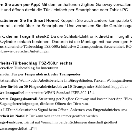
rn Sie auch per App:
Mit dem enthaltenen ZigBee-Gateway verwalten 
it und öffnen direkt die Tür - einfach per Smartphone oder Tablet-PC.
atisieren Sie Ihr Smart Home:
Koppeln Sie auch andere kompatible G
zentral - direkt über Ihr Smartphone! Und vernetzen Sie die Geräte sog
k, die im Türgriff steckt:
Da die Schließ-Elektronik direkt im Türgriff 
ßzylinder einfach bestehen. Dadurch ist die Montage mit nur wenigen Ha
aus Sicherheits-Türbeschlag TSZ-560.r inklusive 2 Transpondern, Steuereinheit R
l, sowie deutscher Anleitungen
rheits-Türbeschlag TSZ-560.r, rechts
erseller Türbeschlag
für Innentüren
en der Tür per Fingerabdruck oder Transponder
tzt sensible Wohn- oder Arbeitsbereiche in Bürogebäuden, Praxen, Wohnquartieren,
cher für bis zu 50 Fingerabdrücke, bis zu 10 Transponder-Schlüssel
koppelbar
ee-kompatibel:
unterstützt WPAN-Standard IEEE 802.15.4
weite Zugangskontroll-Steuerung
per ZigBee-Gateway und kostenloser App "Eles
Zugangsberechtigungen, direktem Öffnen der Tür u.v.m.
us-LED und akustisches Signal beim Öffnen, Anlernen von Fingerabdrücken usw.
erheit im Notfall:
Tür kann von innen immer geöffnet werden
age-Funktion:
Tür ist auf Wunsch in beide Richtungen dauerhaft geöffnet
tzwassergeschützt: IP44