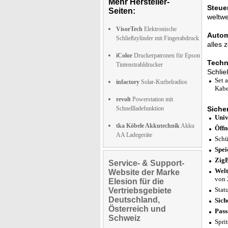
Mehr Hersteller-
Steue
Seiten:
weltwe
VisorTech
Elektronische
Autom
Schließzylinder mit Fingerabdruck
alles 
iColor
Druckerpatronen für Epson
Techni
Tintenstrahldrucker
Schlie
Set 
infactory
Solar-Kurbelradios
Kabe
revolt
Powerstation mit
Schnellladefunktion
Siche
Univ
tka Köbele Akkutechnik
Akku
Öffn
AA Ladegeräte
Schü
Spei
ZigB
Service- & Support-
Welt
Website der Marke
von 
Elesion für die
Stat
Vertriebsgebiete
Deutschland,
Sich
Österreich und
Pass
Schweiz
Spri