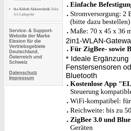
Einfache Befestigun
tka Köbele Akkutechnik
Akku
Stromversorgung: 2 B
AA Ladegeräte
(bitte dazu bestellen)
Maße: 70 x 45 x 36 
Service- & Support-
Website der Marke
2in1-WLAN-Gatewa
Elesion für die
Vertriebsgebiete
Für ZigBee- sowie B
Deutschland,
Österreich und
* Ideale Ergänzung
Schweiz
Fenstersensoren ode
Datenschutz
Bluetooth
Impressum
Kostenlose App "E
Steuerung kompatibl
WiFi-kompatibel: fü
Reichweite: bis zu 5
ZigBee 3.0 und Blue
Geräten