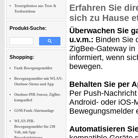
Erfahren Sie di
Testergebnisse aus Tests &
Testberichten
sich zu Hause e
Produkt-Suche:
Überwachen Sie g
u.v.m.:
Binden Sie 
ZigBee-Gateway in 
informiert, wenn si
Shopping:
bewegen.
Funk Bewegungsmelder
Bewegungsmelder mit WLAN-
Behalten Sie per A
Outdoor-Sirene und App
Per Push-Nachricht 
Outdoor-PIR-Sensor, ZigBee-
Android- oder iOS-M
kompatibel
Bewegungsmelder et
GSM-Funk-Alarmanlage
WLAN-PIR-
Bewegungsmelder für 230
Automatisieren Si
Volt, mit App-
kompatible Geräte m
Benachrichtigung