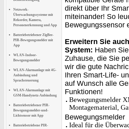
direkt über Ihr Sma
Netzwerk-
miteinander! So leuc
Überwachungssysteme mit
Rekorder, Kamera,
Bewegungssensor ei
Personenerkennung und App
Batteriebetriebener ZigBee-
Erweitern Sie auch
PIR-Bewegungsmelder mit
App
System:
Haben Sie 
WLAN-Indoor-
Zuhause, die Sie p
Bewegungsmelder
wir die gute Nachri
WLAN-Alarmanlage mit 4G-
Ihren Smart-Life- u
Anbindung und
Sprachsteuerung
auf Wunsch alle Ge
Funktionen!
WLAN-Alarmanlage mit
GSM-Handynetz-Anbindung
Bewegungsmelder XMD
Batteriebetriebener PIR-
Montagematerial, Ga
Bewegungsmelder-und-
Bewegungsmelder
Lichtsensor mit App
Ideal für die Überwa
Batteriebetriebene PIR-