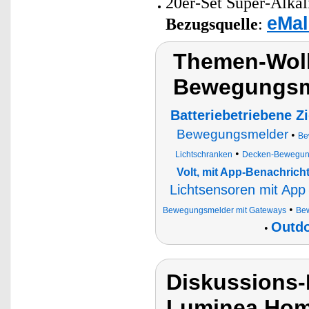
20er-Set Super-Alkal
eMal
Bezugsquelle
:
Themen-Wol
Bewegungsme
Batteriebetriebene 
Bewegungsmelder
•
Be
•
Lichtschranken
Decken-Bewegun
Volt, mit App-Benachrich
Lichtsensoren mit App
•
Bewegungsmelder mit Gateways
Be
Outdo
•
Diskussions-
Luminea Hom