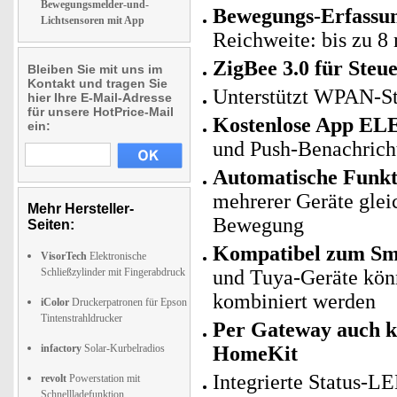
Bewegungsmelder-und-
Bewegungs-Erfassung
Lichtsensoren mit App
Reichweite: bis zu 8
ZigBee 3.0 für Ste
Bleiben Sie mit uns im
Kontakt und tragen Sie
Unterstützt WPAN-St
hier Ihre E-Mail-Adresse
für unsere HotPrice-Mail
Kostenlose App EL
ein:
und Push-Benachrich
Automatische Funk
mehrerer Geräte gleic
Mehr Hersteller-
Bewegung
Seiten:
Kompatibel zum Sma
VisorTech
Elektronische
Schließzylinder mit Fingerabdruck
und Tuya-Geräte kö
kombiniert werden
iColor
Druckerpatronen für Epson
Tintenstrahldrucker
Per Gateway auch k
infactory
Solar-Kurbelradios
HomeKit
Integrierte Status-L
revolt
Powerstation mit
Schnellladefunktion