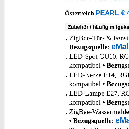
PEARL € 4
Österreich
Zubehör / häufig mitgeka
ZigBee-Tür- & Fenste
eMal
Bezugsquelle
:
LED-Spot GU10, RGB
kompatibel •
Bezugs
LED-Kerze E14, RGB-
kompatibel •
Bezugs
LED-Lampe E27, RGB
kompatibel •
Bezugs
ZigBee-Wassermelder 
eMa
•
Bezugsquelle
: