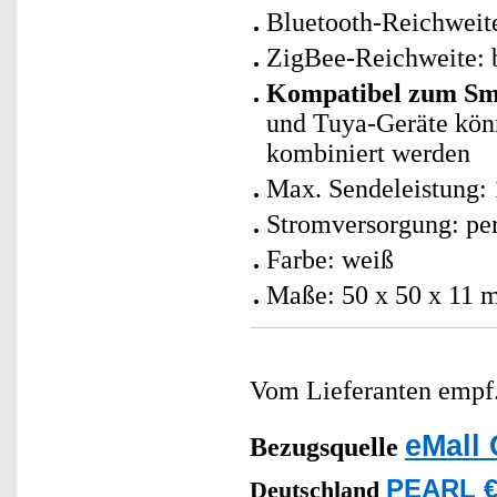
Bluetooth-Reichweite
ZigBee-Reichweite: 
Kompatibel zum Sma
und Tuya-Geräte kö
kombiniert werden
Max. Sendeleistung
Stromversorgung: per
Farbe: weiß
Maße: 50 x 50 x 11 
Vom Lieferanten emp
eMall 
Bezugsquelle
PEARL €
Deutschland