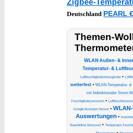
Zigbee-Temperat
PEARL €
Deutschland
Themen-Wolk
Thermometer
WLAN Außen- & Innen-
Temperatur- & Luftfeu
•
Luftfeuchtigkeitsmessgeräte
Luftf
•
wetterfest
WLAN-Temperatur- & L
mit bidirektionaler Strom-
•
Feuchtigkeitssensoren
Luftfeuchtesens
WLAN-T
•
Google Assistant Sensor
Auswertungen
•
Innenth
•
Raumklima Sensoren
Temperatur-Feuch
•