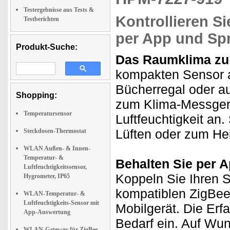
Testergebnisse aus Tests &
Kontrollieren S
Testberichten
per App und Sp
Produkt-Suche:
Das Raumklima zu 
kompakten Sensor a
Bücherregal oder a
Shopping:
zum Klima-Messgerä
Temperatursensor
Luftfeuchtigkeit an
Lüften oder zum He
Steckdosen-Thermostat
WLAN Außen- & Innen-
Temperatur- &
Behalten Sie per A
Luftfeuchtigkeitssensor,
Koppeln Sie Ihren 
Hygrometer, IP65
kompatiblen ZigBe
WLAN-Temperatur- &
Luftfeuchtigkeits-Sensor mit
Mobilgerät. Die Erf
App-Auswertung
Bedarf ein. Auf Wun
WLAN-Gateway für ZigBee-