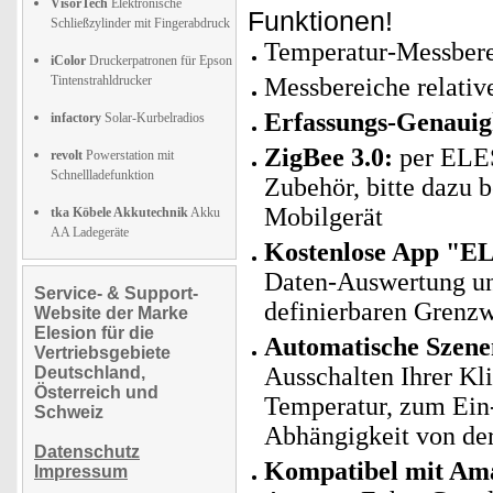
VisorTech
Elektronische
Funktionen!
Schließzylinder mit Fingerabdruck
Temperatur-Messbere
iColor
Druckerpatronen für Epson
Tintenstrahldrucker
Messbereiche relative
Erfassungs-Genauigk
infactory
Solar-Kurbelradios
ZigBee 3.0:
per ELE
revolt
Powerstation mit
Schnellladefunktion
Zubehör, bitte dazu b
Mobilgerät
tka Köbele Akkutechnik
Akku
AA Ladegeräte
Kostenlose App "E
Daten-Auswertung un
Service- & Support-
definierbaren Grenzw
Website der Marke
Elesion für die
Automatische Szene
Vertriebsgebiete
Ausschalten Ihrer Kl
Deutschland,
Österreich und
Temperatur, zum Ein-
Schweiz
Abhängigkeit von der
Datenschutz
Kompatibel mit Ama
Impressum