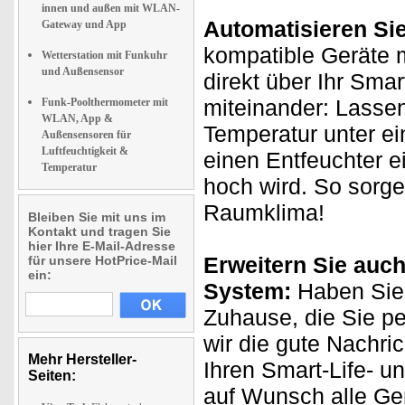
innen und außen mit WLAN-
Automatisieren Si
Gateway und App
kompatible Geräte m
Wetterstation mit Funkuhr
und Außensensor
direkt über Ihr Sma
miteinander: Lassen
Funk-Poolthermometer mit
WLAN, App &
Temperatur unter ei
Außensensoren für
Luftfeuchtigkeit &
einen Entfeuchter ei
Temperatur
hoch wird. So sorge
Raumklima!
Bleiben Sie mit uns im
Kontakt und tragen Sie
hier Ihre E-Mail-Adresse
Erweitern Sie auch
für unsere HotPrice-Mail
ein:
System:
Haben Sie 
Zuhause, die Sie p
wir die gute Nachri
Mehr Hersteller-
Ihren Smart-Life- u
Seiten:
auf Wunsch alle Ge