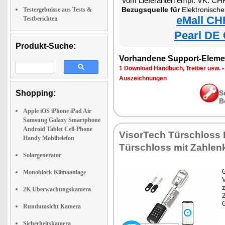
Vom Lieferanten empf. VK: CH
Bezugsquelle für
Elektronischer Tür-Schließzylinder m
Testergebnisse aus Tests &
eMall CH
Testberichten
Pearl DE 
Produkt-Suche:
Vorhandene Support-Eleme
1 Download Handbuch, Treiber usw.
Auszeichnungen
Shopping:
S
B
Apple iOS iPhone iPad Air
Samsung Galaxy Smartphone
Android Tablet Cell-Phone
VisorTech Türschloss 
Handy Mobiltelefon
Türschloss mit Zahlen
Solargenerator
G
Monoblock Klimaanlage
z
2K Überwachungskamera
Rundumsicht Kamera
Sicherheitskamera