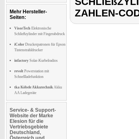
SCHLIEßZYL
ZAHLEN-COD
Mehr Hersteller-
Seiten:
VisorTech
Elektronische
Schließzylinder mit Fingerabdruck
iColor
Druckerpatronen für Epson
Tintenstrahldrucker
infactory
Solar-Kurbelradios
revolt
Powerstation mit
Schnellladefunktion
tka Köbele Akkutechnik
Akku
AA Ladegeräte
Service- & Support-
Website der Marke
Elesion für die
Vertriebsgebiete
Deutschland,
Österreich und