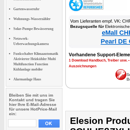
Gartenwasseruhr
Wohnungs-Wasserzähler
Vom Lieferanten empf. VK: CH
Bezugsquelle für
Elektronischer Tür-Schließzylinder m
Solar-Pumpe Bewässerung
eMall CH
Netzwerk-
Pearl DE 
Ueberwachungskamera
Funkschalter Klimaautomatik
Vorhandene Support-Eleme
Aktivierter Heizkühler Multi
1 Download Handbuch, Treiber usw.
Multifunction Function
Auszeichnungen
Kühlanlage mobiler
S
B
Alarmanlage Haus
Bleiben Sie mit uns im
Kontakt und tragen Sie
hier Ihre E-Mail-Adresse
für unsere HotPrice-Mail
ein:
Elesion Pro