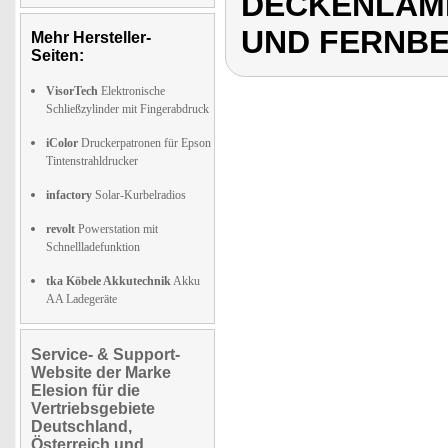
DECKENLAMP
UND FERNB
Mehr Hersteller-
Seiten:
VisorTech
Elektronische
Schließzylinder mit Fingerabdruck
iColor
Druckerpatronen für Epson
Tintenstrahldrucker
infactory
Solar-Kurbelradios
revolt
Powerstation mit
Schnellladefunktion
tka Köbele Akkutechnik
Akku
AA Ladegeräte
Service- & Support-
Website der Marke
Elesion für die
Vertriebsgebiete
Deutschland,
Österreich und