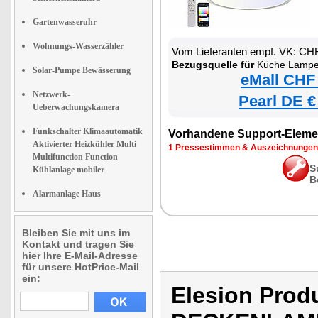
Gartenwasseruhr
Wohnungs-Wasserzähler
Vom Lieferanten empf. VK: CH
Bezugsquelle für
Küche Lampe
Solar-Pumpe Bewässerung
eMall CHF
Netzwerk-
Pearl DE €
Ueberwachungskamera
Funkschalter Klimaautomatik
Vorhandene Support-Eleme
Aktivierter Heizkühler Multi
1 Pressestimmen & Auszeichnungen
Multifunction Function
S
Kühlanlage mobiler
B
Alarmanlage Haus
Bleiben Sie mit uns im
Kontakt und tragen Sie
hier Ihre E-Mail-Adresse
für unsere HotPrice-Mail
ein:
Elesion Pro