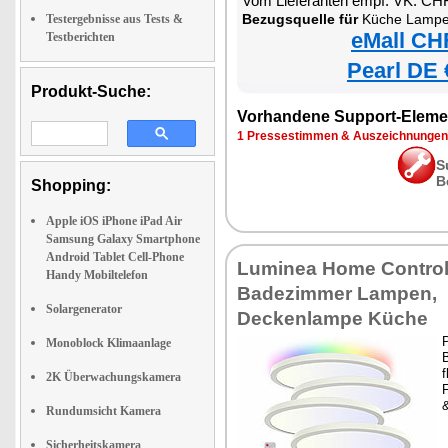
Vom Lieferanten empf. VK: CH
Bezugsquelle für
Küche Lampe
Testergebnisse aus Tests &
eMall CH
Testberichten
Pearl DE 
Produkt-Suche:
Vorhandene Support-Eleme
1 Pressestimmen & Auszeichnungen
S
B
Shopping:
Apple iOS iPhone iPad Air
Samsung Galaxy Smartphone
Android Tablet Cell-Phone
Luminea Home Contro
Handy Mobiltelefon
Badezimmer Lampen,
Solargenerator
Deckenlampe Küche
Monoblock Klimaanlage
f
2K Überwachungskamera
Rundumsicht Kamera
Sicherheitskamera