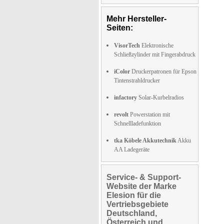
Mehr Hersteller-
Seiten:
VisorTech
Elektronische
Schließzylinder mit Fingerabdruck
iColor
Druckerpatronen für Epson
Tintenstrahldrucker
infactory
Solar-Kurbelradios
revolt
Powerstation mit
Schnellladefunktion
tka Köbele Akkutechnik
Akku
AA Ladegeräte
Service- & Support-
Website der Marke
Elesion für die
Vertriebsgebiete
Deutschland,
Österreich und