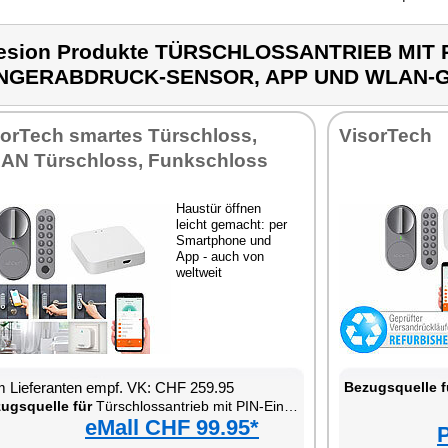
esion Produkte TÜRSCHLOSSANTRIEB MIT 
INGERABDRUCK-SENSOR, APP UND WLAN-
sorTech smartes Türschloss,
VisorTech
AN Türschloss, Funkschloss
Haustür öffnen
leicht gemacht: per
Smartphone und
App - auch von
weltweit
 Lieferanten empf. VK: CHF 259.95
Bezugsquelle f
ugsquelle für
Türschlossantrieb mit PIN-Eingabe, Fingerabdruck-Sensor, App und WLAN-Gateway
eMall CHF 99.95*
P