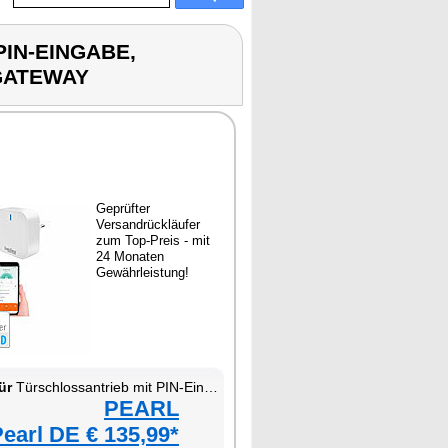
PIN-EINGABE,
GATEWAY
Geprüfter
Versandrückläufer
zum Top-Preis - mit
24 Monaten
Gewährleistung!
ür
Türschlossantrieb mit PIN-Eingabe, Fingerabdruck-Sensor, App und WLAN-Gateway
PEARL
earl DE € 135,99*