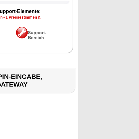
upport-Elemente:
en
•
1 Pressestimmen &
Support-
Bereich
PIN-EINGABE,
GATEWAY