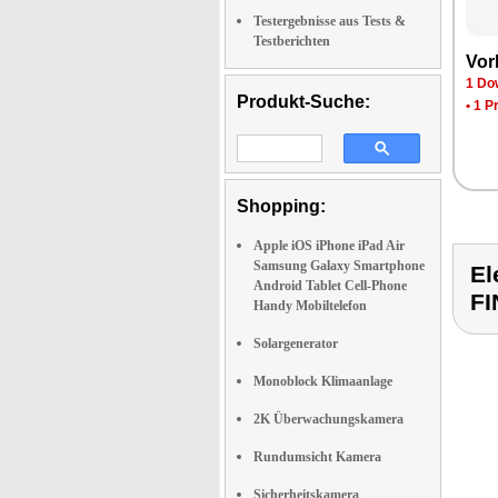
Testergebnisse aus Tests &
Testberichten
Vor
1 Do
Produkt-Suche:
•
1 P
Shopping:
Apple iOS iPhone iPad Air
Samsung Galaxy Smartphone
El
Android Tablet Cell-Phone
F
Handy Mobiltelefon
Solargenerator
Monoblock Klimaanlage
2K Überwachungskamera
Rundumsicht Kamera
Sicherheitskamera