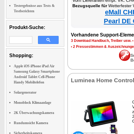
Vom Lieferanten empf. VK: CH
Bezugsquelle für
Wetterfester WLAN-Fluter m
Testergebnisse aus Tests &
eMall CH
Testberichten
Pearl DE 
Produkt-Suche:
Vorhandene Support-Eleme
3 Download Handbuch, Treiber usw.
•
2 Pressestimmen & Auszeichnung
Shopping:
S
B
Apple iOS iPhone iPad Air
Samsung Galaxy Smartphone
Android Tablet Cell-Phone
Luminea Home Contro
Handy Mobiltelefon
Solargenerator
G
Monoblock Klimaanlage
z
2K Überwachungskamera
Rundumsicht Kamera
Sicherheitskamera