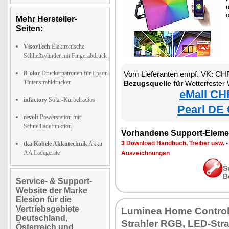
Mehr Hersteller-
Seiten:
VisorTech
Elektronische
Schließzylinder mit Fingerabdruck
iColor
Druckerpatronen für Epson
Vom Lieferanten empf. VK: CH
Tintenstrahldrucker
Bezugsquelle für
Wetterfester WLAN-Fluter m
eMall CH
infactory
Solar-Kurbelradios
Pearl DE 
revolt
Powerstation mit
Schnellladefunktion
Vorhandene Support-Eleme
3 Download Handbuch, Treiber usw.
tka Köbele Akkutechnik
Akku
AA Ladegeräte
Auszeichnungen
S
B
Service- & Support-
Website der Marke
Elesion für die
Vertriebsgebiete
Luminea Home Contro
Deutschland,
Strahler RGB, LED-Stra
Österreich und