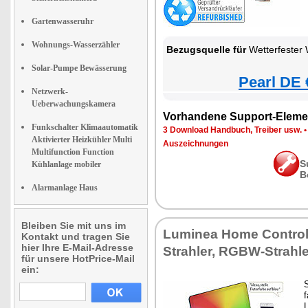
Gartenwasseruhr
Wohnungs-Wasserzähler
Bezugsquelle für
Wetterfester WLAN-Fluter m
Solar-Pumpe Bewässerung
Pearl DE 
Netzwerk-
Ueberwachungskamera
Vorhandene Support-Eleme
Funkschalter Klimaautomatik
3 Download Handbuch, Treiber usw.
Aktivierter Heizkühler Multi
Auszeichnungen
Multifunction Function
S
Kühlanlage mobiler
B
Alarmanlage Haus
Bleiben Sie mit uns im
Luminea Home Contro
Kontakt und tragen Sie
hier Ihre E-Mail-Adresse
Strahler, RGBW-Strahle
für unsere HotPrice-Mail
ein:
f
L