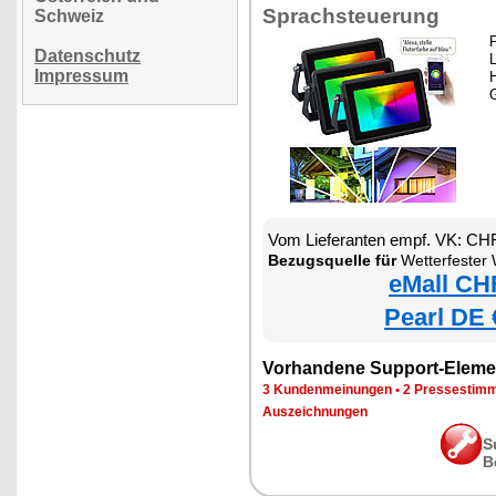
Sprachsteuerung
Schweiz
Datenschutz
L
Impressum
Vom Lieferanten empf. VK: CH
Bezugsquelle für
Wetterfester WLAN-Fluter m
eMall CH
Pearl DE 
Vorhandene Support-Eleme
3 Kundenmeinungen
•
2 Pressestim
Auszeichnungen
S
B