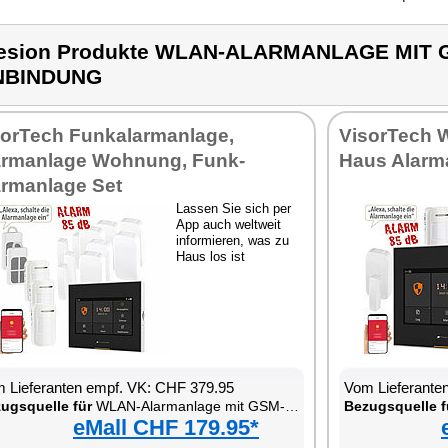
lesion Produkte WLAN-ALARMANLAGE MIT
NBINDUNG
sorTech Funkalarmanlage,
VisorTech 
armanlage Wohnung, Funk-
Haus Alarm
armanlage Set
Lassen Sie sich per
App auch weltweit
informieren, was zu
Haus los ist
 Lieferanten empf. VK: CHF 379.95
Vom Lieferante
ugsquelle für
WLAN-Alarmanlage mit GSM-Handynetz-Anbindung
Bezugsquelle f
eMall CHF 179.95*