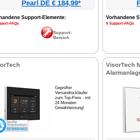
Pearl DE € 184,99*
P
handene Support-Elemente:
Vorhandene S
pport-FAQs
9 Support-FAQs
Support-
Bereich
sorTech
VisorTech 
Alarmanlag
Geprüfter
Versandrückläufer
zum Top-Preis - mit
24 Monaten
Gewährleistung!