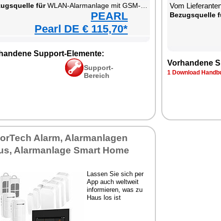
ugsquelle für
WLAN-Alarmanlage mit GSM-Handynetz-Anbindung
Vom Lieferante
PEARL
Bezugsquelle f
Pearl DE € 115,70*
handene Support-Elemente:
Vorhandene S
Support-
1 Download Handbu
Bereich
sorTech Alarm, Alarmanlagen
us, Alarmanlage Smart Home
Lassen Sie sich per
App auch weltweit
informieren, was zu
Haus los ist