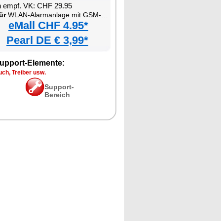
n empf. VK: CHF 29.95
ür
WLAN-Alarmanlage mit GSM-Handynetz-Anbindung
eMall CHF 4.95*
Pearl DE € 3,99*
upport-Elemente:
ch, Treiber usw.
Support-
Bereich