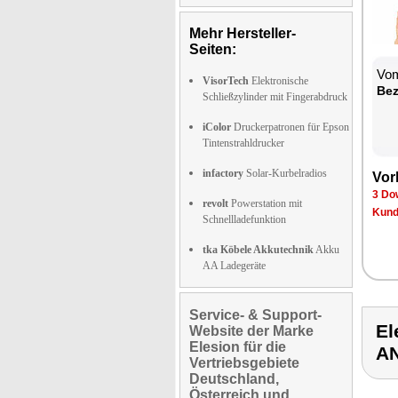
Mehr Hersteller-
Seiten:
Vom
VisorTech
Elektronische
Bez
Schließzylinder mit Fingerabdruck
iColor
Druckerpatronen für Epson
Tintenstrahldrucker
infactory
Solar-Kurbelradios
Vor
3 Do
revolt
Powerstation mit
Kund
Schnellladefunktion
tka Köbele Akkutechnik
Akku
AA Ladegeräte
Service- & Support-
E
Website der Marke
Elesion für die
A
Vertriebsgebiete
Deutschland,
Österreich und