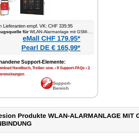
 Lieferanten empf. VK: CHF 339.95
ugsquelle für
WLAN-Alarmanlage mit GSM-Handynetz-Anbindung
eMall CHF 179.95*
Pearl DE € 165,99*
handene Support-Elemente:
wnload Handbuch, Treiber usw.
•
9 Support-FAQs
•
2
enmeinungen
Support-
Bereich
lesion Produkte WLAN-ALARMANLAGE MIT
NBINDUNG