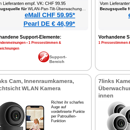
 Lieferanten empf. VK: CHF 99.95
Vom Lieferante
ugsquelle für
WLAN-Pan-Tilt-Überwachungskamera mit Tracking, Sirene, Nachtsicht und Patrouillen-Funktion
Bezugsquelle f
eMall CHF 59.95*
Pearl DE € 46,99*
handene Support-Elemente:
Vorhandene S
ndenmeinungen
•
1 Pressestimmen &
1 Pressestimmen 
eichnungen
Support-
Bereich
inks Cam, Innenraumkamera,
7links Kame
chtsicht WLAN Kamera
Überwachu
innen
Richtet ihr scharfes
Auge auf
vordefinierte Punkte
per Patrouillen-
Funktion