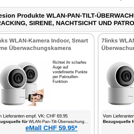
lesion Produkte WLAN-PAN-TILT-ÜBERWA
RACKING, SIRENE, NACHTSICHT UND PATR
inks WLAN-Kamera Indoor, Smart
7links WLA
me Überwachungskamera
Überwachu
Richtet ihr scharfes
Auge auf
vordefinierte Punkte
per Patrouillen-
Funktion
 Lieferanten empf. VK: CHF 69.95
Vom Lieferante
ugsquelle für
WLAN-Pan-Tilt-Überwachungskamera mit Tracking, Sirene, Nachtsicht und Patrouillen-Funktion
Bezugsquelle f
eMall CHF 59.95*