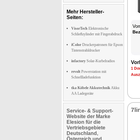
Mehr Hersteller-
Seiten:
Vom
VisorTech
Elektronische
Bez
Schließzylinder mit Fingerabdruck
iColor
Druckerpatronen für Epson
Tintenstrahldrucker
infactory
Solar-Kurbelradios
Vor
1 Do
revolt
Powerstation mit
Ausz
Schnellladefunktion
tka Köbele Akkutechnik
Akku
AA Ladegeräte
7li
Service- & Support-
Website der Marke
Elesion für die
Vertriebsgebiete
Deutschland,
Österreich und