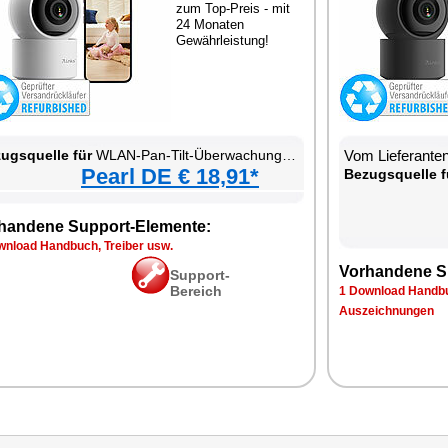
zum Top-Preis - mit
24 Monaten
Gewährleistung!
ugsquelle für
WLAN-Pan-Tilt-Überwachungskamera mit Tracking, Sirene, Nachtsicht und Patrouillen-Funktion
Vom Lieferante
Pearl DE € 18,91*
Bezugsquelle f
handene Support-Elemente:
wnload Handbuch, Treiber usw.
Vorhandene S
Support-
Bereich
1 Download Handbu
Auszeichnungen