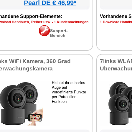
Pearl DE € 46,99*
handene Support-Elemente:
Vorhandene S
wnload Handbuch, Treiber usw.
•
1 Kundenmeinungen
1 Download Handbu
Support-
Bereich
nks WiFi Kamera, 360 Grad
7links WLA
erwachungskamera
Überwachu
Richtet ihr scharfes
Auge auf
vordefinierte Punkte
per Patrouillen-
Funktion