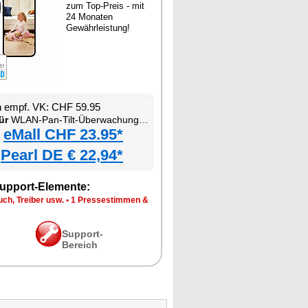
zum Top-Preis - mit
24 Monaten
Gewährleistung!
n empf. VK: CHF 59.95
ür
WLAN-Pan-Tilt-Überwachungskamera mit Tracking, Sirene, Nachtsicht und Patrouillen-Funktion
eMall CHF 23.95*
Pearl DE € 22,94*
upport-Elemente:
ch, Treiber usw.
•
1 Pressestimmen &
Support-
Bereich