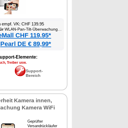
n empf. VK: CHF 139.95
ür
WLAN-Pan-Tilt-Überwachungskamera mit Tracking, Sirene, Nachtsicht und Patrouillen-Funktion
eMall CHF 119.95*
Pearl DE € 89,99*
upport-Elemente:
ch, Treiber usw.
Support-
Bereich
erheit Kamera innen,
achung Kamera WiFi
Geprüfter
Versandrückläufer