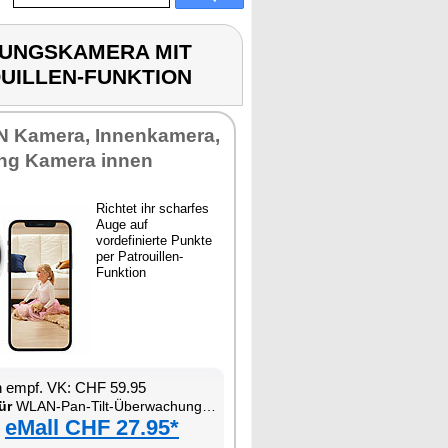
CHUNGSKAMERA MIT
OUILLEN-FUNKTION
N Kamera, Innenkamera,
ng Kamera innen
Richtet ihr scharfes
Auge auf
vordefinierte Punkte
per Patrouillen-
Funktion
n empf. VK: CHF 59.95
ür
WLAN-Pan-Tilt-Überwachungskamera mit Tracking, Sirene, Nachtsicht und Patrouillen-Funktion
eMall CHF 27.95*