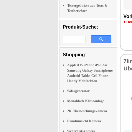
Testergebnisse aus Tests &
Testberichten
Vor
1 Do
Produkt-Suche:
Shopping:
7li
Apple iOS iPhone iPad Air
Üb
Samsung Galaxy Smartphone
Android Tablet Cell-Phone
Handy Mobiltelefon
Solargenerator
Monoblock Klimaanlage
2K Überwachungskamera
Rundumsicht Kamera
Sicherheitskamera