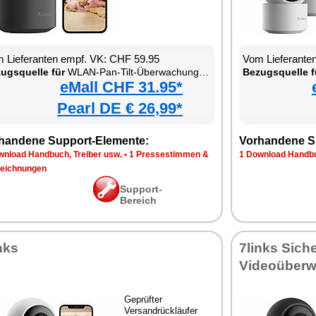
 Lieferanten empf. VK: CHF 59.95
Vom Lieferante
ugsquelle für
WLAN-Pan-Tilt-Überwachungskamera mit Tracking, Sirene, Nachtsicht und Patrouillen-Funktion
Bezugsquelle f
eMall CHF 31.95*
Pearl DE € 26,99*
handene Support-Elemente:
Vorhandene S
wnload Handbuch, Treiber usw.
•
1 Pressestimmen &
1 Download Handbu
eichnungen
Support-
Bereich
nks
7links Sich
Videoüberw
Geprüfter
Versandrückläufer