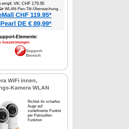
n empf. VK: CHF 179.95
ür
WLAN-Pan-Tilt-Überwachungskamera mit Tracking, Sirene, Nachtsicht und Patrouillen-Funktion
eMall CHF 119.95*
Pearl DE € 89,99*
upport-Elemente:
& Auszeichnungen
Support-
Bereich
ra WiFi innen,
ngs-Kamera WLAN
Richtet ihr scharfes
Auge auf
vordefinierte Punkte
per Patrouillen-
Funktion