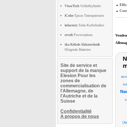
Effi
VisorTech
Schließzylinder
Cons
iColor
Epson Tintenpatronen
infactory
Solar-Kurbelradios
revolt
Powerstations
Vendeu
Allema
tka Köbele Akkutechnik
Hörgeräte Batterien
N
m
Site de service et
support de la marque
Elesion Pour les
acce
zones de
zu
commercialisation de
l'Allemagne, de
Nac
l'Autriche et de la
c
Suisse
Confidentialité
A propos de nous
Übe