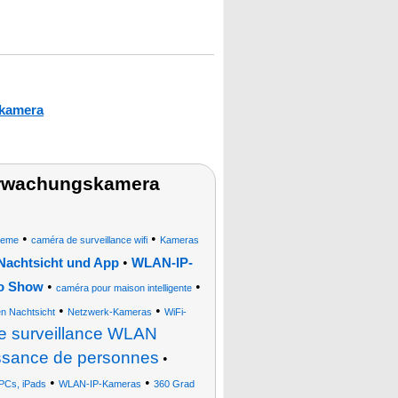
kamera
erwachungskamera
•
•
teme
caméra de surveillance wifi
Kameras
•
Nachtsicht und App
WLAN-IP-
•
•
ho Show
caméra pour maison intelligente
•
•
n Nachtsicht
Netzwerk-Kameras
WiFi-
e surveillance WLAN
issance de personnes
•
•
•
PCs, iPads
WLAN-IP-Kameras
360 Grad