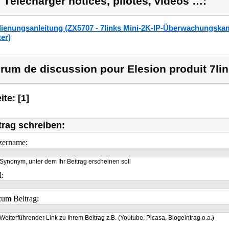
) Télécharger notices, pilotes, vidéos …:
ienungsanleitung (ZX5707 - 7links Mini-2K-IP-Überwachungskame
ter)
rum de discussion pour Elesion produit 7lin
ite: [1]
trag schreiben:
zername:
Synonym, unter dem Ihr Beitrag erscheinen soll
l:
um Beitrag:
Weiterführender Link zu Ihrem Beitrag z.B. (Youtube, Picasa, Blogeintrag o.a.)