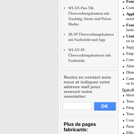
Fonc
Comp
WLAN-Pan-Tilt-
Überwachungskamera mit
Appl
notif
Tracking, Sirene und Privat-
Modus
Fonc
lumiè
2K-IP-Überwachungskamera
Comp
mit Nachtsicht und App
en u
Supp
WLAN-IP-
Empl
Überwachungskameras mit
Cons
Nachtsicht
Alim
Dime
Restez en contact avec
Camé
nous et indiquez votre
en f
adresse mail pour
Spécif
recevoir notre
Iden
newsletter:
Tens
Fréq
Tens
Cour
Plus de pages
Puiss
fabricants:
Effi