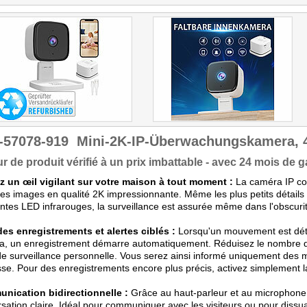
-57078-919
Mini-2K-IP-Überwachungskamera, 4
r de produit vérifié à un prix imbattable - avec 24 mois de ga
z un œil vigilant sur votre maison à tout moment :
La caméra IP co
des images en qualité 2K impressionnante. Même les plus petits détails
ntes LED infrarouges, la surveillance est assurée même dans l'obscurité
es enregistrements et alertes ciblés :
Lorsqu'un mouvement est déte
, un enregistrement démarre automatiquement. Réduisez le nombre de
e surveillance personnelle. Vous serez ainsi informé uniquement des
sse. Pour des enregistrements encore plus précis, activez simplement 
nication bidirectionnelle :
Grâce au haut-parleur et au microphone
sation claire. Idéal pour communiquer avec les visiteurs ou pour dissua