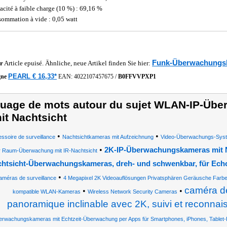
cacité à faible charge (10 %) : 69,16 %
ommation à vide : 0,05 watt
Funk-Überwachungs
r
Article epuisé. Ähnliche, neue Artikel finden Sie hier:
PEARL € 16,33*
gne
EAN:
4022107457675
/
B0FFVVPXP1
uage de mots autour du sujet WLAN-IP-Üb
it Nachtsicht
•
•
ssoire de surveillance
Nachtsichtkameras mit Aufzeichnung
Video-Überwachungs-Sys
•
2K-IP-Überwachungskameras mit 
r Raum-Überwachung mit IR-Nachtsicht
htsicht-Überwachungskameras, dreh- und schwenkbar, für Ec
•
améras de surveillance
4 Megapixel 2K Videoauflösungen Privatsphären Geräusche Farbe
caméra d
•
•
kompatible WLAN-Kameras
Wireless Network Security Cameras
panoramique inclinable avec 2K, suivi et reconna
rwachungskameras mit Echtzeit-Überwachung per Apps für Smartphones, iPhones, Tablet-