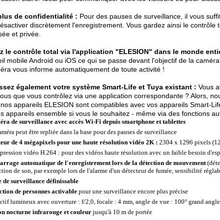
lus de confidentialité :
Pour des pauses de surveillance, il vous suff
ésactiver discrètement l'enregistrement. Vous gardez ainsi le contrôle t
sée et privée.
 le contrôle total via l'application "ELESION" dans le monde entie
il mobile Android ou iOS ce qui se passe devant l'objectif de la camér
éra vous informe automatiquement de toute activité !
issez également votre système Smart-Life et Tuya existant :
Vous av
ous que vous contrôlez via une application correspondante ? Alors, n
 nos appareils ELESION sont compatibles avec vos appareils Smart-Life
es appareils ensemble si vous le souhaitez - même via des fonctions au
ra de surveillance avec accès Wi-Fi depuis smartphone et tablettes
améra peut être repliée dans la base pour des pauses de surveillance
eur de 4 mégapixels pour une haute résolution vidéo 2K :
2304 x 1296 pixels (1
ression vidéo H.264 : pour des vidéos haute résolution avec un faible besoin d'es
rrage automatique de l'enregistrement lors de la détection de mouvement
(déte
ction de son, par exemple lors de l'alarme d'un détecteur de fumée, sensibilité régla
 de surveillance définissable
ction de personnes activable
pour une surveillance encore plus précise
ctif lumineux avec ouverture : f/2,0, focale : 4 mm, angle de vue : 100° grand angle
on nocturne infrarouge et couleur
jusqu'à 10 m de portée