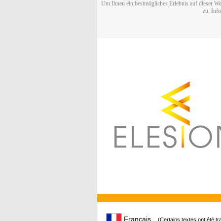
Um Ihnen ein bestmögliches Erlebnis auf dieser We
zu. Inf
Français
(Certains textes ont été t