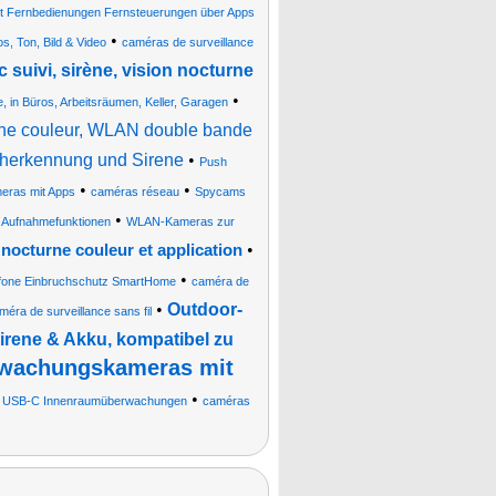
t Fernbedienungen Fernsteuerungen über Apps
•
s, Ton, Bild & Video
caméras de surveillance
 suivi, sirène, vision nocturne
•
 in Büros, Arbeitsräumen, Keller, Garagen
urne couleur, WLAN double bande
cherkennung und Sirene
•
Push
•
•
eras mit Apps
caméras réseau
Spycams
•
Aufnahmefunktionen
WLAN-Kameras zur
•
 nocturne couleur et application
•
ofone Einbruchschutz SmartHome
caméra de
•
Outdoor-
méra de surveillance sans fil
rene & Akku, kompatibel zu
rwachungskameras mit
•
n USB-C Innenraumüberwachungen
caméras