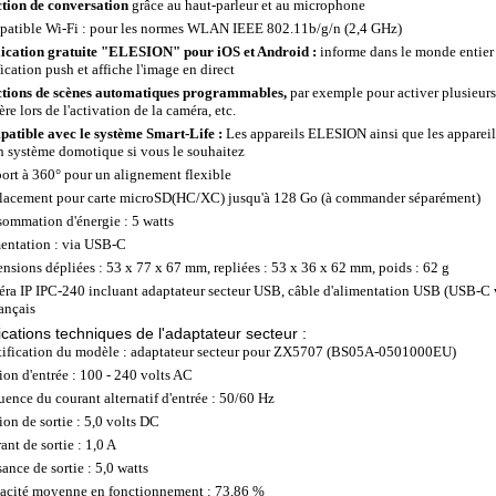
tion de conversation
grâce au haut-parleur et au microphone
atible Wi-Fi : pour les normes WLAN IEEE 802.11b/g/n (2,4 GHz)
ication gratuite "ELESION" pour iOS et Android :
informe dans le monde entier
ication push et affiche l'image en direct
tions de scènes automatiques programmables,
par exemple pour activer plusieurs
re lors de l'activation de la caméra, etc.
atible avec le système Smart-Life :
Les appareils ELESION ainsi que les appareil
n système domotique si vous le souhaitez
ort à 360° pour un alignement flexible
acement pour carte microSD(HC/XC) jusqu'à 128 Go (à commander séparément)
ommation d'énergie : 5 watts
entation : via USB-C
nsions dépliées : 53 x 77 x 67 mm, repliées : 53 x 36 x 62 mm, poids : 62 g
ra IP IPC-240 incluant adaptateur secteur USB, câble d'alimentation USB (USB-C 
rançais
ications techniques de l'adaptateur secteur :
tification du modèle : adaptateur secteur pour ZX5707 (BS05A-0501000EU)
ion d'entrée : 100 - 240 volts AC
uence du courant alternatif d'entrée : 50/60 Hz
ion de sortie : 5,0 volts DC
ant de sortie : 1,0 A
ance de sortie : 5,0 watts
cacité moyenne en fonctionnement : 73,86 %