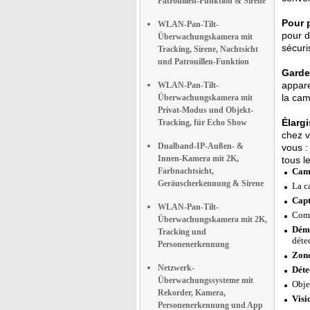
Patrouillen-Funktion & Sirene
Pour p
WLAN-Pan-Tilt-
pour d
Überwachungskamera mit
sécuri
Tracking, Sirene, Nachtsicht
und Patrouillen-Funktion
Gardez
appare
WLAN-Pan-Tilt-
la cam
Überwachungskamera mit
Privat-Modus und Objekt-
Élarg
Tracking, für Echo Show
chez v
Dualband-IP-Außen- &
vous :
Innen-Kamera mit 2K,
tous l
Farbnachtsicht,
Camé
Geräuscherkennung & Sirene
La c
Capt
WLAN-Pan-Tilt-
Comp
Überwachungskamera mit 2K,
Déma
Tracking und
déte
Personenerkennung
Zone
Netzwerk-
Déte
Überwachungssysteme mit
Obje
Rekorder, Kamera,
Visi
Personenerkennung und App