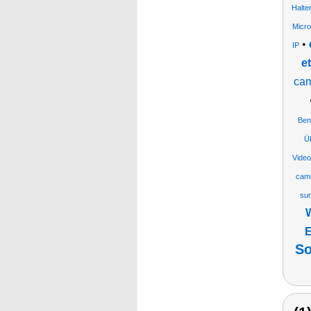
Halte
Micr
•
IP
e
cam
Ben
Ü
Vide
camé
sur
W
So