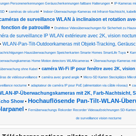
•
rungen Personenerkennungen Geräuscherkennungen faltbare Halterungen
IP-Kameras mi
•
•
oSD
caméras de sécurité
Indoor-Überwachungs-Kameras mit Infrarot-Nachtsicht, kabello
caméras de surveillance WLAN à inclinaison et rotation avec
t fonction de patrouille
•
Drahtlose Videoüberwachungen für Sicherheit zu Hause,
éra de surveillance IP WLAN extérieure avec 2K, vision noct
•
WLAN-Pan-Tilt-Outdoorkameras mit Objekt-Tracking, Geräus
•
achrichtigungen Hausüberwachungen Speicherkarten Smarte Homes SmartLife Tuya
Kam
•
berwachungkameras Home Motion detectors WLANcameras
Überwachungs-Kameras mit 
•
caméra Wi-Fi IP pour fenêtre avec 2K, vision
oüberwachung ohne Kabel
•
•
ras de vidéosurveillance
caméra avec grand angle
Micro-SD Karten Steckplätze Mikr
•
•
veillance nocturne
adaptateur de caméra IP pour PoE (alimentation via câble réseau)
ca
LAN-IP-Überwachungskameras mit 2K, Farb-Nachtsicht, Si
Hochauflösende Pan-Tilt-WLAN-Übe
Echo Show
•
larpanel
•
Fernüberwachungs Rekorder Recorder Videoaufzeichnungen SD-Karte
de surveillance vision nocturne