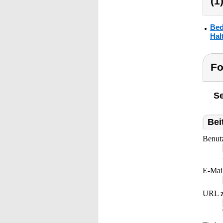
(1
Bed
Hal
Fo
Se
Bei
Benut
E-Mai
URL z