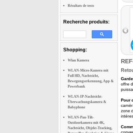
Résultats de tests
Recherche produits:
Shopping:
REF
Wlan Kamera
Retou
WLAN-Micro-Kamera mit
Full HD, Nachtsicht,
Garde
Bewegungserkennung, App &
offre 
Powerbank
puissa
WLAN-IP-Nachtsicht-
Pour d
Überwachungskamera &
caméra
Babyphone
zone d
intére
WLAN-Pan-Tilt-
Outdoorkamera mit 4K,
Commu
Nachtsicht, Objekt-Tracking,
conver