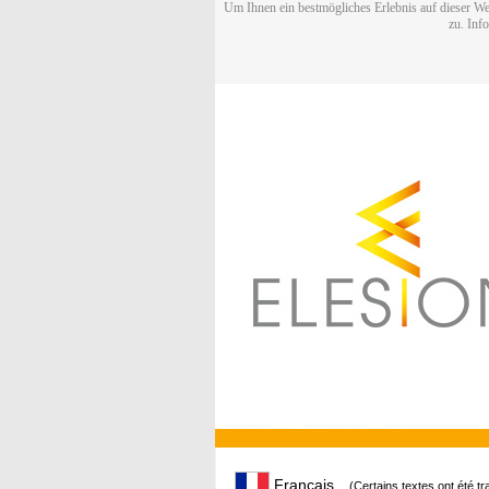
Um Ihnen ein bestmögliches Erlebnis auf dieser We
zu. Inf
Français
(Certains textes ont été t