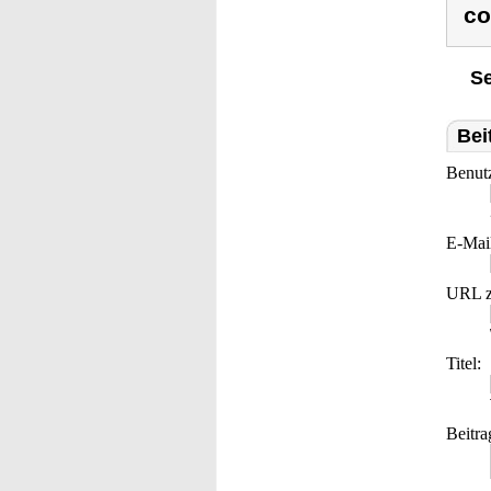
co
Se
Bei
Benut
E-Mai
URL z
Titel:
Beitra