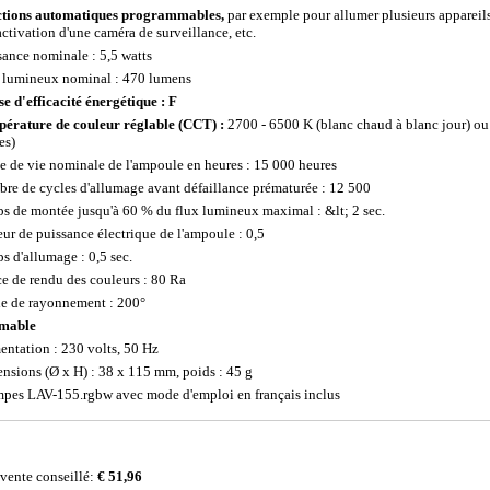
tions automatiques programmables,
par exemple pour allumer plusieurs appareils
activation d'une caméra de surveillance, etc.
sance nominale : 5,5 watts
 lumineux nominal : 470 lumens
se d'efficacité énergétique : F
érature de couleur réglable (CCT) :
2700 - 6500 K (blanc chaud à blanc jour) ou
es)
e de vie nominale de l'ampoule en heures : 15 000 heures
re de cycles d'allumage avant défaillance prématurée : 12 500
s de montée jusqu'à 60 % du flux lumineux maximal : &lt; 2 sec.
eur de puissance électrique de l'ampoule : 0,5
s d'allumage : 0,5 sec.
ce de rendu des couleurs : 80 Ra
e de rayonnement : 200°
mable
entation : 230 volts, 50 Hz
nsions (Ø x H) : 38 x 115 mm, poids : 45 g
mpes LAV-155.rgbw avec mode d'emploi en français inclus
 vente conseillé:
€ 51,96