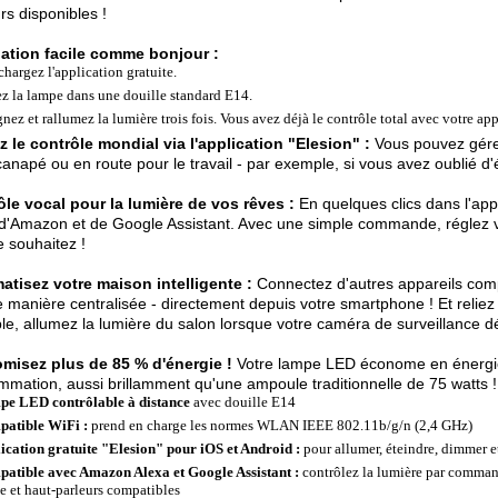
rs disponibles !
lation facile comme bonjour :
chargez l'application gratuite.
ez la lampe dans une douille standard E14.
gnez et rallumez la lumière trois fois. Vous avez déjà le contrôle total avec votre ap
 le contrôle mondial via l'application "Elesion" :
Vous pouvez gére
canapé ou en route pour le travail - par exemple, si vous avez oublié d'
le vocal pour la lumière de vos rêves :
En quelques clics dans l'appl
d'Amazon et de Google Assistant. Avec une simple commande, réglez
e souhaitez !
atisez votre maison intelligente :
Connectez d'autres appareils compa
e manière centralisée - directement depuis votre smartphone ! Et reliez
e, allumez la lumière du salon lorsque votre caméra de surveillance 
misez plus de 85 % d'énergie !
Votre lampe LED économe en énergie 
mation, aussi brillamment qu'une ampoule traditionnelle de 75 watts !
e LED contrôlable à distance
avec douille E14
atible WiFi :
prend en charge les normes WLAN IEEE 802.11b/g/n (2,4 GHz)
ication gratuite "Elesion" pour iOS et Android :
pour allumer, éteindre, dimmer et
atible avec Amazon Alexa et Google Assistant :
contrôlez la lumière par comman
 et haut-parleurs compatibles