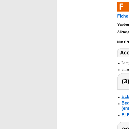
Fiche
Vendeu
Allema
Nur € 
Acc
Lamp
Smar
(3
ELE
Bed
(er
ELE