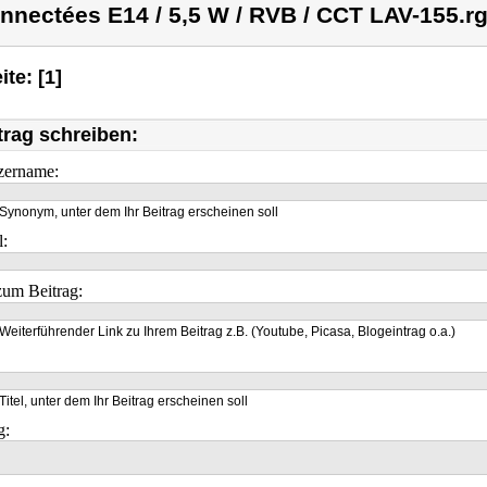
nnectées E14 / 5,5 W / RVB / CCT LAV-155.r
ite: [1]
trag schreiben:
zername:
Synonym, unter dem Ihr Beitrag erscheinen soll
l:
um Beitrag:
Weiterführender Link zu Ihrem Beitrag z.B. (Youtube, Picasa, Blogeintrag o.a.)
Titel, unter dem Ihr Beitrag erscheinen soll
g: