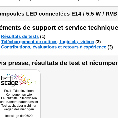
ampoules LED connectées E14 / 5,5 W / RVB
éments de support et service technique
Résultats de tests
(1)
Téléchargement de notices, logiciels, vidéos
(3)
Contributions, évaluations et retours d'expérience
(3)
is presse, résultats de test et récompe
Fazit: "Die einzelnen
Komponenten wie
Leuchtmittel, Steckdosen
und Kamera haben uns im
Test auch, aber nicht nur
wegen des niedrigen
Preises, voll überzeugt ..."
techstage.de 06/20