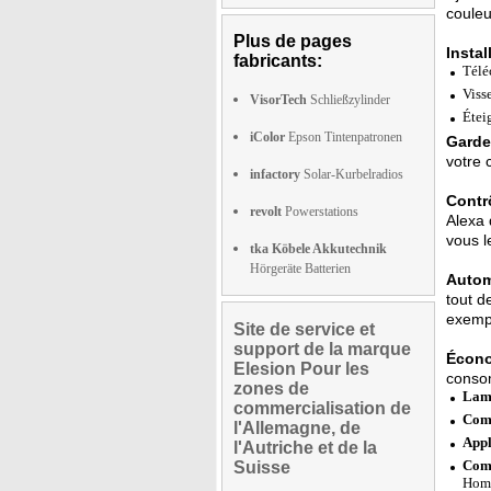
couleu
Plus de pages
Instal
fabricants:
Télé
Viss
VisorTech
Schließzylinder
Étei
iColor
Epson Tintenpatronen
Gardez
votre 
infactory
Solar-Kurbelradios
Contrô
revolt
Powerstations
Alexa 
vous l
tka Köbele Akkutechnik
Hörgeräte Batterien
Autom
tout d
exempl
Site de service et
support de la marque
Écono
Elesion Pour les
consom
zones de
Lamp
commercialisation de
Comp
l'Allemagne, de
Appl
l'Autriche et de la
Comp
Suisse
Home