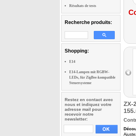
Résultats de tests
Co
Recherche produits:
Shopping:
E14
E14-Lampen mit RGBW-
LEDs, für ZigBee-kompatible
Steuersysteme
Restez en contact avec
ZX-
nous et indiquez votre
adresse mail pour
155
recevoir notre
newsletter:
Contr
Décou
Ajuste