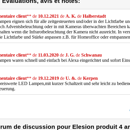
) Evaluations, avis et notes:
ntaire client
** de
10.12.2021
de
A. K.
de
Halberstadt
mpen eignen sich für alle zeitgesteuerten und/oder in der Lichtfarbe 
uch Adventsbeleuchtung oder in mit Kameras überwachten Bereichen k
halten wenn die Infrarotbeleuchtung der Kamera nicht ausreicht. In ve
e Lichtfarbe und Stärke anpassen z.B. für Homeoffice oder entspanne
ntaire client
** de
11.03.2020
de
J. G.
de
Schwanau
mpen waren schnell und einfach bei Alexa eingerichtet und sofort Einsa
ntaire client
** de
19.12.2019
de
U. &.
de
Kerpen
reiswerte LED Lampen,mit kurzer Schaltzeit und sehr leicht zu bedien
euerung.
rum de discussion pour Elesion produit 4 