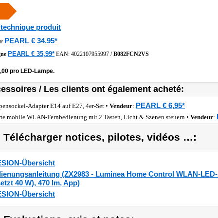
 technique produit
PEARL € 34,95*
r
PEARL € 35,99*
gne
EAN:
4022107955997
/
B082FCN2VS
9,00 pro LED-Lampe.
essoires / Les clients ont également acheté:
PEARL € 6,95*
ensockel-Adapter E14 auf E27, 4er-Set •
Vendeur
:
te mobile WLAN-Fernbedienung mit 2 Tasten, Licht & Szenen steuern •
Vendeur
:
) Télécharger notices, pilotes, vidéos …:
SION-Übersicht
ienungsanleitung (ZX2983 - Luminea Home Control WLAN-LED-
setzt 40 W), 470 lm, App)
SION-Übersicht