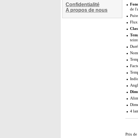
Confidentialité
Fonc
de l'
A propos de nous
Puis
Flux
Clas
Temp
teint
Duré
Nomb
Temp
Fact
Temp
Indi
Angl
Dim
Alim
Dime
4 la
Prix de