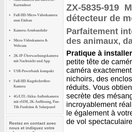
ZX-5835-919
M
Kartenleser
Full-HD-Micro-Videokamera
détecteur de 
zum Einbau
Parfaitement int
Kamera-Armbanduhr
des animaux, da
Micro-Videokamera &
Webcam
Pratique à installe
2K-IP-Überwachungskamera
petite tête de camé
mit Nachtsicht und App
caméra exactement 
USB-Powerbank kompakt
nichoirs, des enclo
Full-HD-Kugelschreiber-
réduits. Vous obtien
Kamera
secrète des mésang
4G/LTE-Akku-Außenkamera
mit eSIM, 2K-Auflösung, Pan-
incroyablement réali
Tilt-Funktion & Solarpanel
le également à vot
de vol spectaculaire
Restez en contact avec
nous et indiquez votre