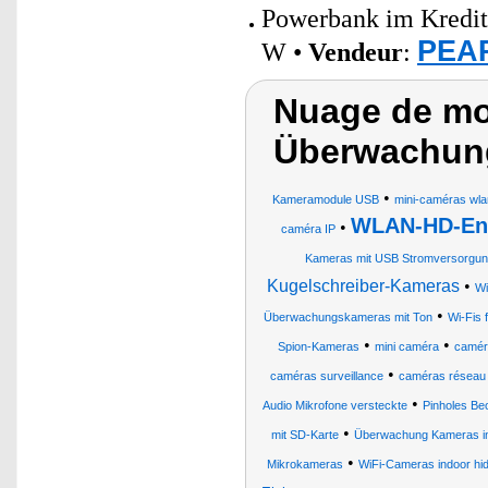
Powerbank im Kredit
PEAR
W •
Vendeur
:
Nuage de mo
Überwachung
•
Kameramodule USB
mini-caméras wla
WLAN-HD-End
•
caméra IP
Kameras mit USB Stromversorgu
Kugelschreiber-Kameras
•
Wi
•
Überwachungskameras mit Ton
Wi-Fis
•
•
Spion-Kameras
mini caméra
camér
•
caméras surveillance
caméras réseau
•
Audio Mikrofone versteckte
Pinholes Be
•
mit SD-Karte
Überwachung Kameras i
•
Mikrokameras
WiFi-Cameras indoor hi