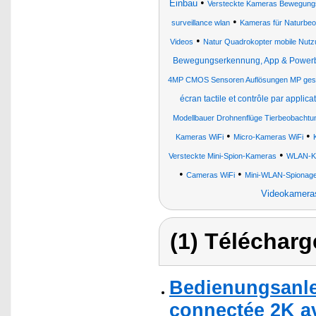
•
Einbau
Versteckte Kameras Bewegung
•
surveillance wlan
Kameras für Naturbe
•
Videos
Natur Quadrokopter mobile Nutz
Bewegungserkennung, App & Power
4MP CMOS Sensoren Auflösungen MP gest
écran tactile et contrôle par applica
Modellbauer Drohnenflüge Tierbeobacht
•
•
Kameras WiFi
Micro-Kameras WiFi
•
Versteckte Mini-Spion-Kameras
WLAN-K
•
•
Cameras WiFi
Mini-WLAN-Spionag
Videokamer
(1) Télécharg
Bedienungsanle
connectée 2K a