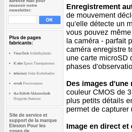
adresse mail pour
Enregistrement au
recevoir notre
newsletter:
de mouvement décle
qu'elle détecte un
vous pouvez même en
Plus de pages
la caméra - parfait 
fabricants:
caméra enregistre t
VisorTech
Schließzylinder
une carte microSD 
iColor
Epson Tintenpatronen
phases d'observatio
infactory
Solar-Kurbelradios
Des images d'une n
revolt
Powerstations
couleur CMOS de 3 
tka Köbele Akkutechnik
plus petits détails 
Hörgeräte Batterien
permet de capturer u
Site de service et
support de la marque
Image en direct et 
Elesion Pour les
zones de