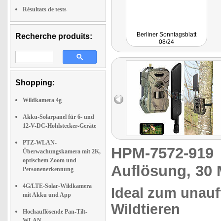
Résultats de tests
Berliner Sonntagsblatt
Recherche produits:
08/24
Shopping:
Wildkamera 4g
Akku-Solarpanel für 6- und
12-V-DC-Hohlstecker-Geräte
PTZ-WLAN-
HPM-7572-91
Überwachungskamera mit 2K,
optischem Zoom und
Auflösung, 30 
Personenerkennung
4G/LTE-Solar-Wildkamera
Ideal zum unauf
mit Akku und App
Wildtieren
Hochauflösende Pan-Tilt-
WLAN-