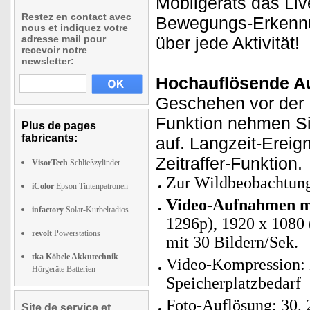
Mobilgeräts das Liv
Restez en contact avec
Bewegungs-Erkennun
nous et indiquez votre
adresse mail pour
über jede Aktivität!
recevoir notre
newsletter:
Hochauflösende Au
Geschehen vor der L
Funktion nehmen Si
Plus de pages
fabricants:
auf. Langzeit-Ereig
Zeitraffer-Funktion.
VisorTech
Schließzylinder
Zur Wildbeobachtung
iColor
Epson Tintenpatronen
Video-Aufnahmen mi
infactory
Solar-Kurbelradios
1296p), 1920 x 1080 
revolt
Powerstations
mit 30 Bildern/Sek.
tka Köbele Akkutechnik
Video-Kompression: H
Hörgeräte Batterien
Speicherplatzbedarf
Foto-Auflösung: 30, 
Site de service et