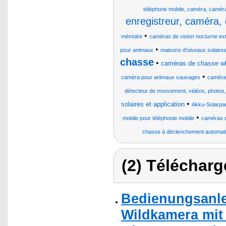
téléphone mobile, caméra, camér
enregistreur, caméra, 
•
mémoire
caméras de vision nocturne ext
•
pour animaux
maisons d'oiseaux solaires
chasse
•
caméras de chasse wl
•
caméra pour animaux sauvages
caméras
détecteur de mouvement, vidéos, photos,
•
solaires et application
Akku-Solarpan
•
mobile pour téléphonie mobile
caméras 
chasse à déclenchement automat
(2) Télécharg
Bedienungsanle
Wildkamera mit 