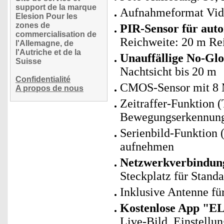
support de la marque
Aufnahmeformat Vid
Elesion Pour les
zones de
PIR-Sensor für aut
commercialisation de
Reichweite: 20 m Rei
l'Allemagne, de
l'Autriche et de la
Unauffällige No-G
Suisse
Nachtsicht bis 20 m
Confidentialité
CMOS-Sensor mit 8
A propos de nous
Zeitraffer-Funktion
Bewegungserkennung 
Serienbild-Funktion (
aufnehmen
Netzwerkverbindun
Steckplatz für Stand
Inklusive Antenne f
Kostenlose App "E
Live-Bild, Einstellu