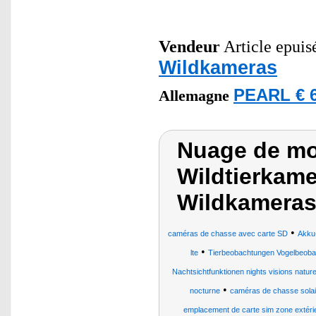
Vendeur
Article epuisé
Wildkameras
PEARL € 6
Allemagne
Nuage de mot
Wildtierkame
Wildkameras
•
caméras de chasse avec carte SD
Akku
•
lte
Tierbeobachtungen Vogelbeoba
Nachtsichtfunktionen nights visions nat
•
nocturne
caméras de chasse solai
emplacement de carte sim zone extérie