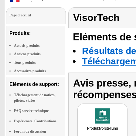
VisorTech
Page d'accueil
Produits:
Eléments de s
Actuels produits
Résultats de
Anciens produits
Téléchargeme
Tous produits
Accessoires produits
Avis presse, 
Eléments de support:
récompenses
Téléchargement de notices,
pilotes, vidéos
FAQ service technique
Expériences, Contributions
Produktvorstellung
Forum de discussion