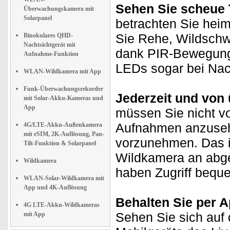
Sehen Sie scheue T
Überwachungskamera mit
Solarpanel
betrachten Sie heim
Sie Rehe, Wildsch
Binokulares QHD-
Nachtsichtgerät mit
dank PIR-Bewegungs
Aufnahme-Funktion
LEDs sogar bei Nac
WLAN-Wildkamera mit App
Funk-Überwachungsrekorder
Jederzeit und von ü
mit Solar-Akku-Kameras und
App
müssen Sie nicht vo
Aufnahmen anzuseh
4G/LTE-Akku-Außenkamera
mit eSIM, 2K-Auflösung, Pan-
vorzunehmen. Das i
Tilt-Funktion & Solarpanel
Wildkamera an abge
Wildkamera
haben Zugriff bequ
WLAN-Solar-Wildkamera mit
App und 4K-Auflösung
Behalten Sie per A
4G LTE-Akku-Wildkameras
Sehen Sie sich auf 
mit App