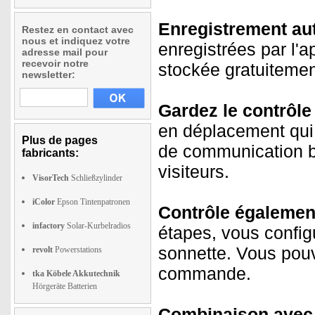
Enregistrement au
Restez en contact avec
nous et indiquez votre
enregistrées par l'a
adresse mail pour
recevoir notre
stockée gratuiteme
newsletter:
Gardez le contrôle 
en déplacement qui e
Plus de pages
de communication bi
fabricants:
visiteurs.
VisorTech
Schließzylinder
iColor
Epson Tintenpatronen
Contrôle égalemen
infactory
Solar-Kurbelradios
étapes, vous config
sonnette. Vous pouv
revolt
Powerstations
commande.
tka Köbele Akkutechnik
Hörgeräte Batterien
Combinaison avec