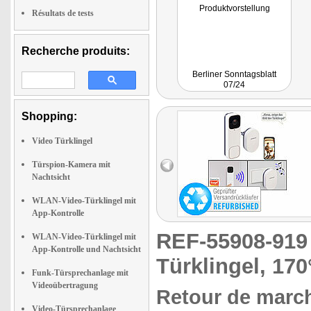
Produktvorstellung
Résultats de tests
Recherche produits:
Berliner Sonntagsblatt
07/24
Shopping:
Video Türklingel
Türspion-Kamera mit
Nachtsicht
WLAN-Video-Türklingel mit
App-Kontrolle
REF-55908-91
WLAN-Video-Türklingel mit
App-Kontrolle und Nachtsicht
Türklingel, 170
Funk-Türsprechanlage mit
Videoübertragung
Retour de march
Video-Türsprechanlage