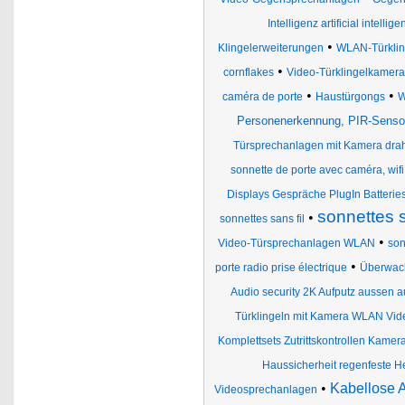
Intelligenz artificial intellig
•
Klingelerweiterungen
WLAN-Türklin
•
cornflakes
Video-Türklingelkamera
•
•
caméra de porte
Haustürgongs
W
Personenerkennung, PIR-Senso
Türsprechanlagen mit Kamera drah
sonnette de porte avec caméra, wifi
Displays Gespräche PlugIn Batterie
sonnettes s
•
sonnettes sans fil
•
Video-Türsprechanlagen WLAN
son
•
porte radio prise électrique
Überwac
Audio security 2K Aufputz aussen 
Türklingeln mit Kamera WLAN Vid
Komplettsets Zutrittskontrollen Kam
Haussicherheit regenfeste He
•
Kabellose 
Videosprechanlagen