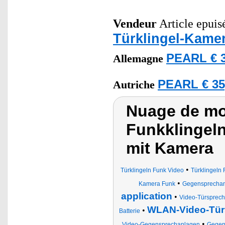
Vendeur
Article epuisé
Türklingel-Kame
PEARL € 3
Allemagne
PEARL € 35
Autriche
Nuage de mot
Funkklingeln
mit Kamera
•
Türklingeln Funk Video
Türklingeln 
•
Kamera Funk
Gegensprechanl
application
•
Video-Türsprec
WLAN-Video-Tür
•
Batterie
•
Video-Gegensprechanlagen
Gegen