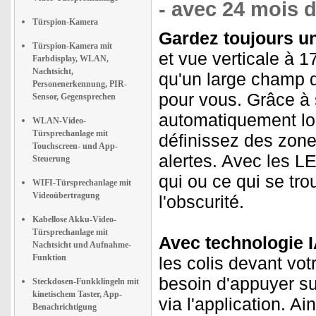
- avec 24 mois d
Türspion-Kamera
Gardez toujours un 
Türspion-Kamera mit
et vue verticale à 1
Farbdisplay, WLAN,
Nachtsicht,
qu'un large champ d
Personenerkennung, PIR-
pour vous. Grâce à 
Sensor, Gegensprechen
automatiquement lo
WLAN-Video-
Türsprechanlage mit
définissez des zone
Touchscreen- und App-
alertes. Avec les L
Steuerung
qui ou ce qui se tr
WIFI-Türsprechanlage mit
Videoübertragung
l'obscurité.
Kabellose Akku-Video-
Türsprechanlage mit
Avec technologie I
Nachtsicht und Aufnahme-
Funktion
les colis devant vo
besoin d'appuyer sur
Steckdosen-Funkklingeln mit
kinetischem Taster, App-
via l'application. A
Benachrichtigung