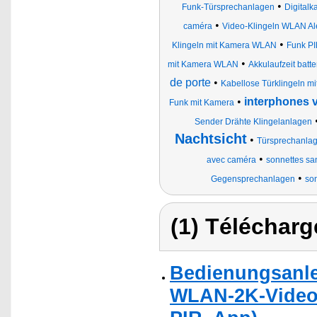
•
Funk-Türsprechanlagen
Digital
•
caméra
Video-Klingeln WLAN Al
•
Klingeln mit Kamera WLAN
Funk PI
•
mit Kamera WLAN
Akkulaufzeit bat
de porte
•
Kabellose Türklingeln m
•
interphones v
Funk mit Kamera
Sender Drähte Klingelanlagen
Nachtsicht
•
Türsprechanla
•
avec caméra
sonnettes sans
•
Gegensprechanlagen
son
(1) Télécharg
Bedienungsanle
WLAN-2K-Video-