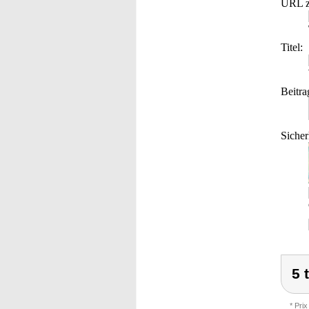
URL z
Titel:
Beitra
Sicher
5 
* Prix