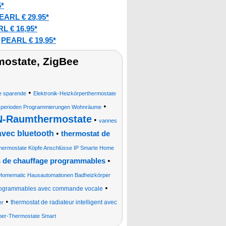
5*
EARL € 29,95*
L € 16,95*
PEARL € 19,95*
:
mostate, ZigBee
•
ie sparende
Elektronik-Heizkörperthermostate
•
izperioden Programmierungen Wohnräume
-Raumthermostate
•
vannes
avec bluetooth
•
thermostat de
hermostate Köpfe Anschlüsse IP Smarte Home
•
s de chauffage programmables
Homematic Hausautomationen Badheizkörper
•
 programmables avec commande vocale
•
thermostat de radiateur intelligent avec
er
per-Thermostate Smart