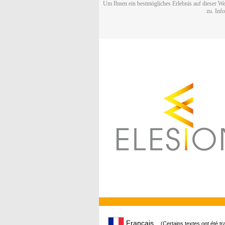
Um Ihnen ein bestmögliches Erlebnis auf dieser We
zu. Inf
Français
(Certains textes ont été t