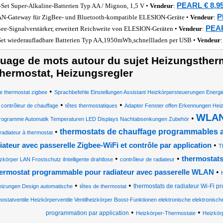
PEARL € 8,9
-Set Super-Alkaline-Batterien Typ AA / Mignon, 1,5 V •
Vendeur
:
P
-Gateway für ZigBee- und Bluetooth-kompatible ELESION-Geräte •
Vendeur
:
PEAR
ee-Signalverstärker, erweitert Reichweite von ELESION-Geräten •
Vendeur
:
Set wiederaufladbare Batterien Typ AA,1950mWh,schnellladen per USB •
Vendeur
uage de mots autour du sujet Heizungsther
hermostat, Heizungsregler
•
de thermostat zigbee
Sprachbefehle Einstellungen Assistant Heizkörpersteuerungen Energ
•
•
•
contrôleur de chauffage
têtes thermostatiques
Adapter Fenster offen Erkennungen He
WLAN
•
rogramme Automatik Temperaturen LED Displays Nachtabsenkungen Zubehör
•
thermostats de chauffage programmables 
radiateur à thermostat
•
iateur avec passerelle Zigbee-WiFi et contrôle par application
T
•
•
thermostat
zkörper LAN Frostschutz iIntelligente drahtlose
contrôleur de radiateur
•
ermostat programmable pour radiateur avec passerelle WLAN
•
•
thermostats de radiateur Wi-Fi
izungen Design automatische
têtes de thermostat
ostatventile Heizkörperventile Ventilheizkörper Boost-Funktionen elektronische elektronisch
•
•
programmation par application
Heizkörper-Thermostate
Heizkör