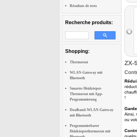
Résultats de tests
Recherche produits:
Shopping:
ZX-
Thermostat
Contr
WLAN-Gateway mit
Bluetooth
Rédui
réduct
Smartes Heizkörper-
chauff
Thermostat mit App-
!
Programmierung
Gardez
Dualband-WLAN-Gateway
Ainsi,
mit Bluetooth
ou vot
Programmierbarer
Contr
Heizkörperthermostat mit
quelqu
Bluetooth