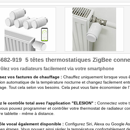
5682-919
5 têtes thermostatiques ZigBee conne
ôlez vos radiateurs facilement via votre smartphone
sez vos factures de chauffage :
Chauffez uniquement lorsque vous êt
ion automatique de la température nocturne et changez facilement ent
age. Tout cela selon vos besoins. Cela peut vous faire économiser de l
 le contrôle total avec l'application "ELESION" :
Connectez votre t
 vous pouvez programmer et contrôler votre thermostat de radiateur c
re tablette - même à distance.
ôle vocal également disponible :
Configurez Siri, Alexa ou Google As
es étapes. Vous pouvez ainsi régler la température confortablement dep