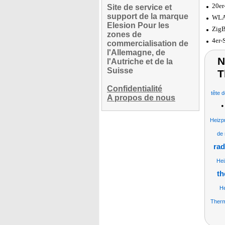
20er
Site de service et
support de la marque
WLAN
Elesion Pour les
ZigB
zones de
4er-
commercialisation de
l'Allemagne, de
N
l'Autriche et de la
Suisse
T
Confidentialité
tête 
A propos de nous
Heizp
de 
rad
Hei
th
He
Therm