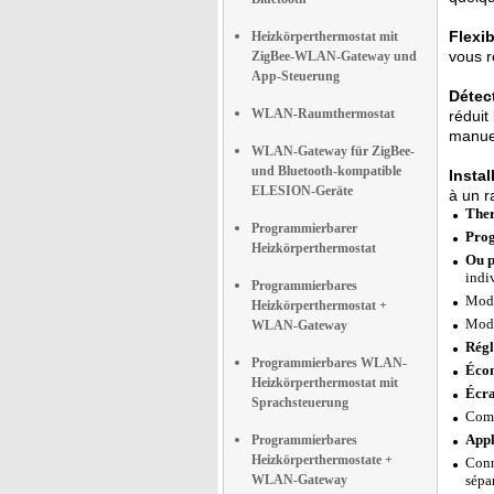
Flexib
Heizkörperthermostat mit
vous r
ZigBee-WLAN-Gateway und
App-Steuerung
Détect
WLAN-Raumthermostat
réduit
manuel
WLAN-Gateway für ZigBee-
und Bluetooth-kompatible
Instal
ELESION-Geräte
à un r
Ther
Programmierbarer
Prog
Heizkörperthermostat
Ou p
indi
Programmierbares
Mode
Heizkörperthermostat +
Mode
WLAN-Gateway
Régl
Programmierbares WLAN-
Écon
Heizkörperthermostat mit
Écr
Sprachsteuerung
Comp
Appl
Programmierbares
Heizkörperthermostate +
Conn
WLAN-Gateway
sépa