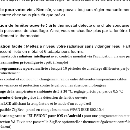
le pour votre vie :
Bien sûr, vous pouvez toujours régler manuellement
entrez chez vous plus tôt que prévu.
ion de fenêtre ouverte :
Si le thermostat détecte une chute soudaine 
 la puissance de chauffage. Ainsi, vous ne chauffez plus par la fenêtre
lement le thermostat.
lation facile :
Mettez à niveau votre radiateur sans vidanger l'eau. Part
accord fileté en métal et 6 adaptateurs fournis.
mostat de radiateur intelligent
avec contrôle mondial via l'application via une p
rammation préconfigurée :
prêt à l'emploi
rogrammation personnalisée :
Jusqu'à 10 périodes de chauffage différentes par jo
viduellement
s confort et éco pour un changement rapide entre différentes températures cibles
s vacances et protection contre le gel pour les absences prolongées
age de la température ambiante de 5 à 30 °C
, réglage précis par pas de 0,5 °C
omies d'énergie
grâce à la détection de fenêtre ouverte
an LCD
affichant la température et le mode d'un coup d'œil
atible ZigBee : prend en charge les normes WPAN IEEE 802.15.4
ication gratuite "ELESION" pour iOS et Android :
pour une programmation et un
exion Wi-Fi via une passerelle ZigBee optionnelle : thermostat également contrôl
rément)