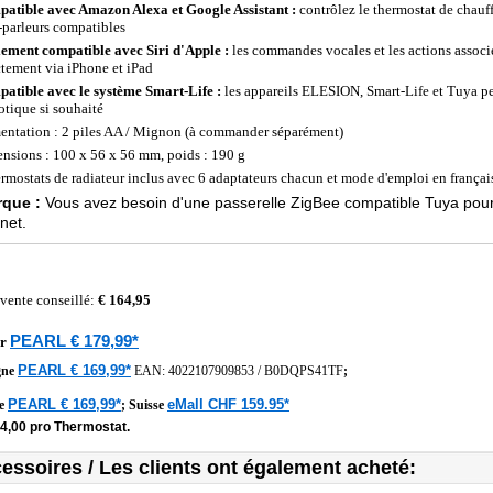
atible avec Amazon Alexa et Google Assistant :
contrôlez le thermostat de chau
-parleurs compatibles
ement compatible avec Siri d'Apple :
les commandes vocales et les actions associé
ctement via iPhone et iPad
atible avec le système Smart-Life :
les appareils ELESION, Smart-Life et Tuya p
tique si souhaité
entation : 2 piles AA / Mignon (à commander séparément)
nsions : 100 x 56 x 56 mm, poids : 190 g
ermostats de radiateur inclus avec 6 adaptateurs chacun et mode d'emploi en françai
que :
Vous avez besoin d'une passerelle ZigBee compatible Tuya pour 
rnet.
 vente conseillé:
€ 164,95
PEARL € 179,99*
r
PEARL € 169,99*
gne
EAN:
4022107909853
/
B0DQPS41TF
;
PEARL € 169,99*
eMall CHF 159.95*
he
;
Suisse
34,00 pro Thermostat.
essoires / Les clients ont également acheté: