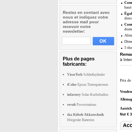
Comp
haut
Restez en contact avec
Égal
nous et indiquez votre
dire
adresse mail pour
Comp
recevoir notre
domo
newsletter:
Alim
Dime
5 th
Remar
Plus de pages
à Inte
fabricants:
VisorTech
Schließzylinder
Prix de
iColor
Epson Tintenpatronen
Vendeu
infactory
Solar-Kurbelradios
Allema
revolt
Powerstations
Autric
Nur € 
tka Köbele Akkutechnik
Hörgeräte Batterien
Acc