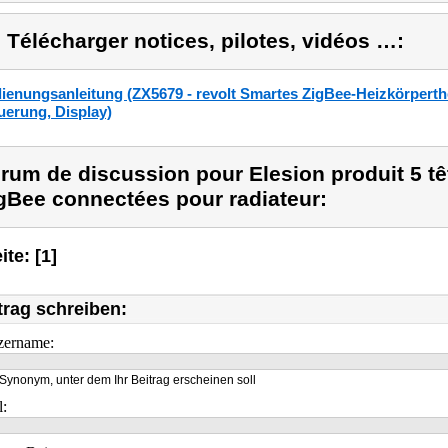
) Télécharger notices, pilotes, vidéos …:
ienungsanleitung (ZX5679 - revolt Smartes ZigBee-Heizkörperth
uerung, Display)
rum de discussion pour Elesion produit 5 t
gBee connectées pour radiateur:
ite: [1]
trag schreiben:
zername:
Synonym, unter dem Ihr Beitrag erscheinen soll
l: