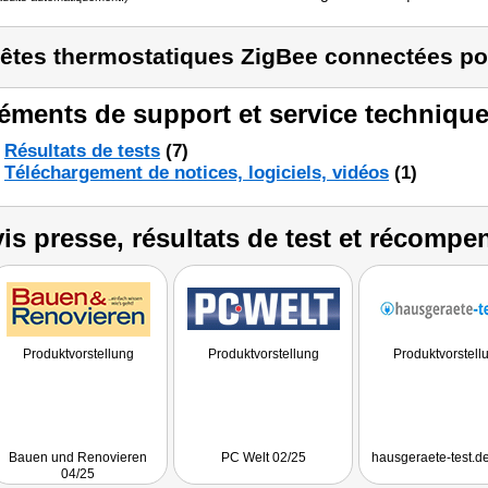
têtes thermostatiques ZigBee connectées po
éments de support et service technique
Résultats de tests
(7)
Téléchargement de notices, logiciels, vidéos
(1)
is presse, résultats de test et récompe
Produktvorstellung
Produktvorstellung
Produktvorstell
Bauen und Renovieren
PC Welt 02/25
hausgeraete-test.d
04/25