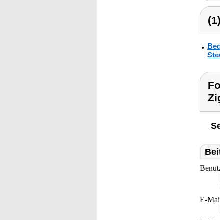
(1
Bed
Ste
Fo
Zi
Se
Bei
Benut
E-Mai