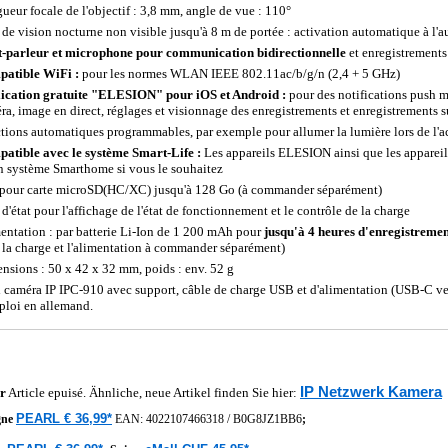
ueur focale de l'objectif : 3,8 mm, angle de vue : 110°
de vision nocturne non visible jusqu'à 8 m de portée : activation automatique à l'au
-parleur et microphone pour communication bidirectionnelle
et enregistrements
atible WiFi :
pour les normes WLAN IEEE 802.11ac/b/g/n (2,4 + 5 GHz)
ication gratuite "ELESION" pour iOS et Android :
pour des notifications push 
ra, image en direct, réglages et visionnage des enregistrements et enregistrements 
tions automatiques programmables, par exemple pour allumer la lumière lors de l'act
atible avec le système Smart-Life :
Les appareils ELESION ainsi que les appareil
n système Smarthome si vous le souhaitez
 pour carte microSD(HC/XC) jusqu'à 128 Go (à commander séparément)
d'état pour l'affichage de l'état de fonctionnement et le contrôle de la charge
entation : par batterie Li-Ion de 1 200 mAh pour
jusqu'à 4 heures d'enregistremen
 la charge et l'alimentation à commander séparément)
nsions : 50 x 42 x 32 mm, poids : env. 52 g
 caméra IP IPC-910 avec support, câble de charge USB et d'alimentation (USB-C v
ploi en allemand.
IP Netzwerk Kamera
r
Article epuisé. Ähnliche, neue Artikel finden Sie hier:
PEARL € 36,99*
gne
EAN:
4022107466318
/
B0G8JZ1BB6
;