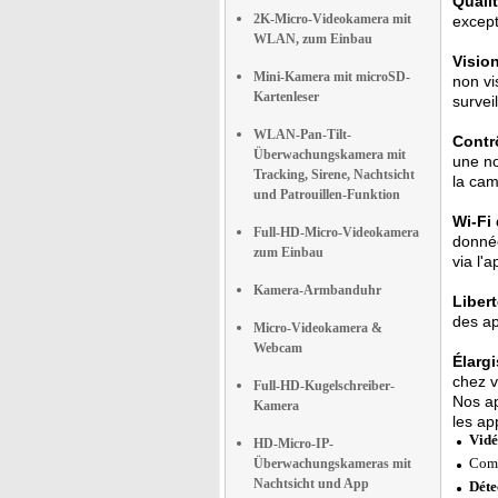
Qualit
2K-Micro-Videokamera mit
except
WLAN, zum Einbau
Visio
Mini-Kamera mit microSD-
non vi
Kartenleser
survei
WLAN-Pan-Tilt-
Contr
Überwachungskamera mit
une no
Tracking, Sirene, Nachtsicht
la cam
und Patrouillen-Funktion
Wi-Fi
Full-HD-Micro-Videokamera
donnée
zum Einbau
via l'a
Kamera-Armbanduhr
Libert
des ap
Micro-Videokamera &
Webcam
Élarg
chez v
Full-HD-Kugelschreiber-
Nos ap
Kamera
les ap
Vidé
HD-Micro-IP-
Comp
Überwachungskameras mit
Nachtsicht und App
Déte