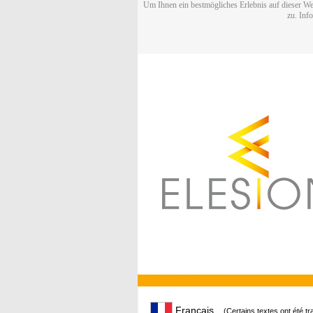
Um Ihnen ein bestmögliches Erlebnis auf dieser We
zu. Inf
Français
(Certains textes ont été t