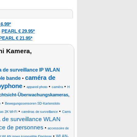
6,99*
PEARL € 29,95*
:
PEARL € 21,95*
ni Kamera,
 de surveillance IP WLAN
caméra de
ble bande
•
abyphone
•
•
•
appareil photo
caméra
H
htsicht-Überwachungskameras,
•
e
Bewegungssensoren SD-Kartenslots
•
•
as 2K Wi-Fi
caméras de surveillance
Cams
 de surveillance WLAN
nce de personnes
•
accessoire de
•
WLAN-
d WLAN innen kompatible Eingänge