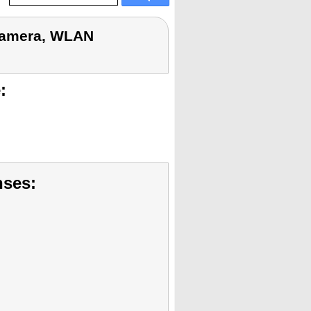
 Kamera, WLAN
:
nses: