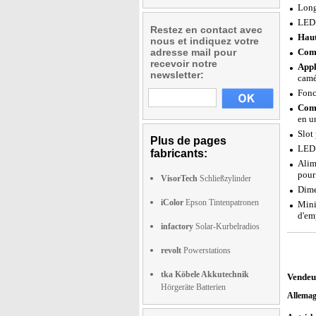
Long
LED 
Restez en contact avec
Haut
nous et indiquez votre
adresse mail pour
Comp
recevoir notre
Appl
newsletter:
camé
Fonc
Comp
en u
Slot
Plus de pages
LED 
fabricants:
Alim
pour
VisorTech
Schließzylinder
Dime
iColor
Epson Tintenpatronen
Mini
d'em
infactory
Solar-Kurbelradios
revolt
Powerstations
tka Köbele Akkutechnik
Vendeu
Hörgeräte Batterien
Allema