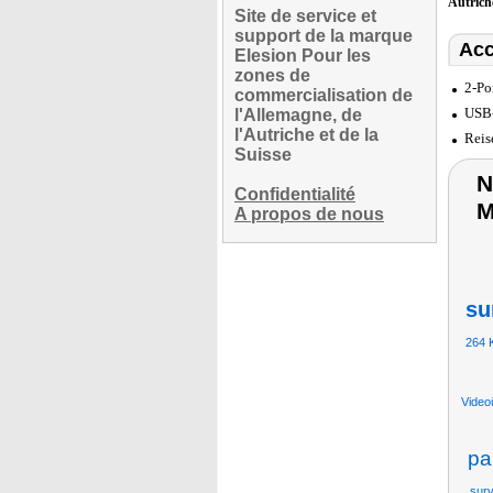
Autric
Site de service et
support de la marque
Acc
Elesion Pour les
zones de
2-Po
commercialisation de
USB-
l'Allemagne, de
l'Autriche et de la
Reis
Suisse
N
Confidentialité
M
A propos de nous
su
264 
Video
pa
surv