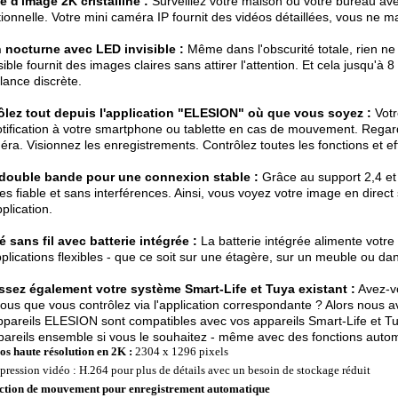
é d'image 2K cristalline :
Surveillez votre maison ou votre bureau av
ionnelle. Votre mini caméra IP fournit des vidéos détaillées, vous ne m
n nocturne avec LED invisible :
Même dans l'obscurité totale, rien n
sible fournit des images claires sans attirer l'attention. Et cela jusqu'à
llance discrète.
ôlez tout depuis l'application "ELESION" où que vous soyez :
Votr
tification à votre smartphone ou tablette en cas de mouvement. Regar
éra. Visionnez les enregistrements. Contrôlez toutes les fonctions et ef
 double bande pour une connexion stable :
Grâce au support 2,4 et 
s fiable et sans interférences. Ainsi, vous voyez votre image en direc
pplication.
é sans fil avec batterie intégrée :
La batterie intégrée alimente votre
plications flexibles - que ce soit sur une étagère, sur un meuble ou dans
issez également votre système Smart-Life et Tuya existant :
Avez-v
ous que vous contrôlez via l'application correspondante ? Alors nous 
pareils ELESION sont compatibles avec vos appareils Smart-Life et Tu
pareils ensemble si vous le souhaitez - même avec des fonctions autom
os haute résolution en 2K :
2304 x 1296 pixels
ression vidéo : H.264 pour plus de détails avec un besoin de stockage réduit
ction de mouvement pour enregistrement automatique