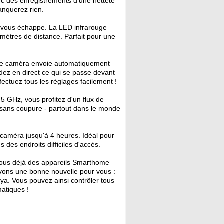
ec des enregistrements d'une netteté
anquerez rien.
e vous échappe. La LED infrarouge
 8 mètres de distance. Parfait pour une
e caméra envoie automatiquement
dez en direct ce qui se passe devant
fectuez tous les réglages facilement !
5 GHz, vous profitez d'un flux de
t sans coupure - partout dans le monde
 caméra jusqu'à 4 heures. Idéal pour
 des endroits difficiles d'accès.
ous déjà des appareils Smarthome
avons une bonne nouvelle pour vous :
ya. Vous pouvez ainsi contrôler tous
atiques !