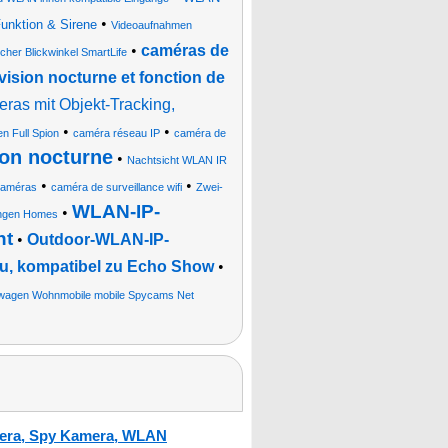
•
Funktion & Sirene
Videoaufnahmen
•
caméras de
cher Blickwinkel SmartLife
 vision nocturne et fonction de
as mit Objekt-Tracking,
•
•
en Full Spion
caméra réseau IP
caméra de
ion nocturne
•
Nachtsicht WLAN IR
•
•
caméras
caméra de surveillance wifi
Zwei-
WLAN-IP-
•
ungen Homes
ht
•
Outdoor-WLAN-IP-
u, kompatibel zu Echo Show
•
wagen Wohnmobile mobile Spycams Net
amera, Spy Kamera, WLAN