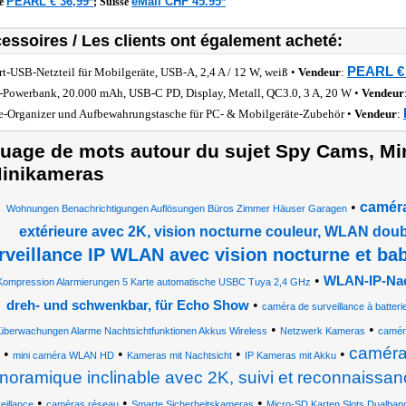
PEARL € 36,99*
eMall CHF 45.95*
he
;
Suisse
essoires / Les clients ont également acheté:
PEARL € 
rt-USB-Netzteil für Mobilgeräte, USB-A, 2,4 A / 12 W, weiß •
Vendeur
:
Powerbank, 20.000 mAh, USB-C PD, Display, Metall, QC3.0, 3 A, 20 W •
Vendeur
e-Organizer und Aufbewahrungstasche für PC- & Mobilgeräte-Zubehör •
Vendeur
:
uage de mots autour du sujet Spy Cams, Mi
inikameras
•
caméra
Wohnungen Benachrichtigungen Auflösungen Büros Zimmer Häuser Garagen
extérieure avec 2K, vision nocturne couleur, WLAN dou
rveillance IP WLAN avec vision nocturne et b
•
WLAN-IP-Nac
Kompression Alarmierungen 5 Karte automatische USBC Tuya 2,4 GHz
•
dreh- und schwenkbar, für Echo Show
caméra de surveillance à batteri
•
•
überwachungen Alarme Nachtsichtfunktionen Akkus Wireless
Netzwerk Kameras
camér
caméra
•
•
•
•
mini caméra WLAN HD
Kameras mit Nachtsicht
IP Kameras mit Akku
noramique inclinable avec 2K, suivi et reconnaissa
•
•
•
eillance
caméras réseau
Smarte Sicherheitskameras
Micro-SD Karten Slots Dualban