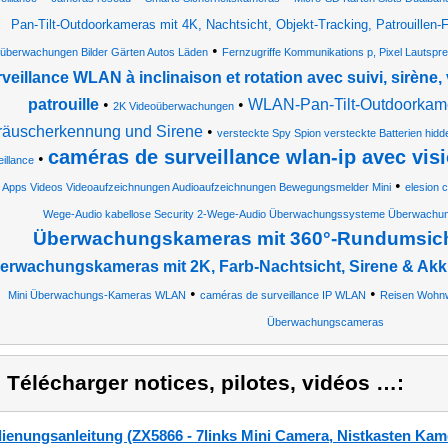
Pan-Tilt-Outdoorkameras mit 4K, Nachtsicht, Objekt-Tracking, Patrouillen-
•
überwachungen Bilder Gärten Autos Läden
Fernzugriffe Kommunikations p, Pixel Lautspre
veillance WLAN à inclinaison et rotation avec suivi, sirène,
patrouille
•
•
WLAN-Pan-Tilt-Outdoorkamer
2K Videoüberwachungen
räuscherkennung und Sirene
•
versteckte Spy Spion versteckte Batterien hidd
caméras de surveillance wlan-ip avec vis
•
illance
•
i Apps Videos Videoaufzeichnungen Audioaufzeichnungen Bewegungsmelder Mini
elesion 
Wege-Audio kabellose Security 2-Wege-Audio Überwachungssysteme Überwach
Überwachungskameras mit 360°-Rundumsic
erwachungskameras mit 2K, Farb-Nachtsicht, Sirene & Akk
•
•
Mini Überwachungs-Kameras WLAN
caméras de surveillance IP WLAN
Reisen Wohn
Überwachungscameras
) Télécharger notices, pilotes, vidéos …:
ienungsanleitung (ZX5866 - 7links Mini Camera, Nistkasten K