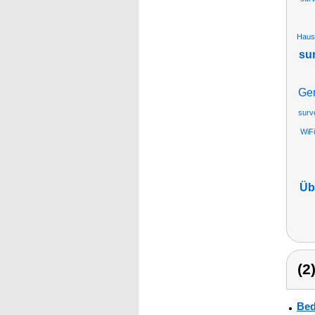
Haus
sur
Ge
surve
WiF
Üb
(2
Bed