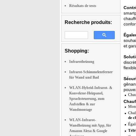
Résultats de tests
Contrô
smartp
chauff
Recherche produits:
confor
Égale
souhai
et gar
Shopping:
Solut
Infrarotheizung
discrè
flexib
Infrarot-Schimmelentferner
für Wand und Bad
Sécuri
gênant
WLAN-Hybrid-Infrarot- &
pouvez
Konvektor-Heizpanel,
Chau
Sprachsteuerung, zum
Chauf
Aufstellen & zur
Mont
Wandmontage
Chal
de c
WLAN-Infrarot-
Éga
Wandheizung mit App, für
Télé
Amazon Alexa & Google