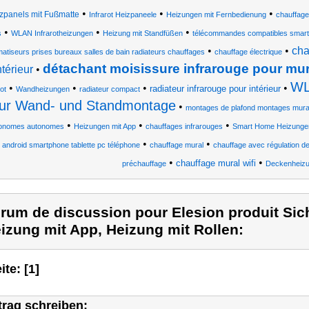
•
•
•
zpanels mit Fußmatte
Infrarot Heizpaneele
Heizungen mit Fernbedienung
chauffage
•
•
•
s
WLAN Infrarotheizungen
Heizung mit Standfüßen
télécommandes compatibles smart 
•
•
cha
matiseurs prises bureaux salles de bain radiateurs chauffages
chauffage électrique
détachant moisissure infrarouge pour mur 
intérieur
•
WL
•
•
•
•
radiateur infrarouge pour intérieur
rot
Wandheizungen
radiateur compact
ur Wand- und Standmontage
•
montages de plafond montages muraux
•
•
•
onomes autonomes
Heizungen mit App
chauffages infrarouges
Smart Home Heizunge
•
•
android smartphone tablette pc téléphone
chauffage mural
chauffage avec régulation d
•
•
chauffage mural wifi
préchauffage
Deckenheiz
rum de discussion pour Elesion produit Sic
izung mit App, Heizung mit Rollen:
ite: [1]
trag schreiben: