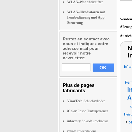
WLAN-Wandheizlüfter
WLAN-Ölradiatoren mit
Fernbedienung und App-
Vendeu
Steuerung
Allema
Autric
Restez en contact avec
nous et indiquez votre
N
adresse mail pour
recevoir notre
I
newsletter:
Infra
Fer
Plus de pages
i
fabricants:
A
VisorTech
Schließzylinder
c
iColor
Epson Tintenpatronen
Heiz
infactory
Solar-Kurbelradios
•
pe
revolt
Powerstations