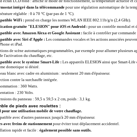
d écran LCD rond : affiche le mode de fonctionnement, la température actuelle et cib
mostat intégré dans la télécommande
pour une régulation automatique de la temp
érature réglable : 0 à 70 °C (par pas de 1 °C).
atible WiFi :
prend en charge les normes WLAN IEEE 802.11b/g/n (2,4 GHz).
ication gratuite "ELESION" pour iOS et Android :
pour un contrôle mondial et d
atible avec Amazon Alexa et Google Assistant :
facile à contrôler par commande 
atible avec Siri d'Apple :
Les commandes vocales et les actions associées peuvent 
iPhone et iPad.
tions de scène automatiques programmables, par exemple pour allumer plusieurs ap
de l'activation du chauffage, etc.
atible avec le système Smart-Life :
Les appareils ELESION ainsi que Smart-Life 
ème domotique si désiré.
eau blanc avec cadre en aluminium : seulement 20 mm d'épaisseur.
ection contre la surchauffe intégrée.
ommation : 360 Watts.
entation : 230 Volts.
nsions du panneau : 59,5 x 59,5 x 2 cm, poids : 3,1 kg.
ble de pieds avec roulettes :
l pour une utilisation mobile de votre chauffage.
atible avec d'autres panneaux jusqu'à 20 mm d'épaisseur.
s avec freins de stationnement
pour éviter tout déplacement accidentel.
llation rapide et facile :
également possible sans outils.