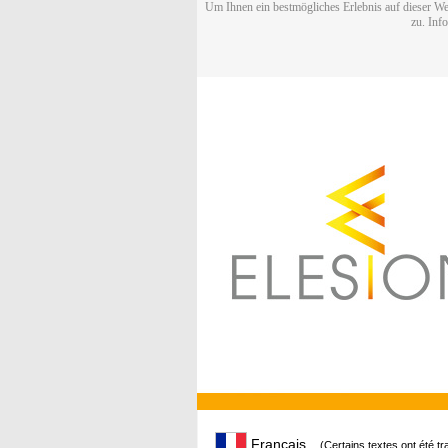
Um Ihnen ein bestmögliches Erlebnis auf dieser We
zu. Inf
Français
(Certains textes ont été t