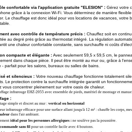
le confortable via l'application gratuite "ELESION" :
Gérez votre c
hone grâce à la connexion Wi-Fi. Vous déterminez de manière flexible
er. Le chauffage est donc idéal pour vos locations de vacances, votre 
table.
ment avec contrôle de température précis :
Chauffez soit en continu
tée au degré près grâce au thermostat intégré. La régulation automat
antit une chaleur confortable constante, sans surchauffe ni coûts d'électri
ion compacte et élégante :
Avec seulement 59,5 x 59,5 cm, le panneau
tement dans chaque pièce. Il peut être monté au mur ou, grâce à l'ens
le - parfait pour les salons, bureaux ou salles de bains.
sé et silencieux :
Votre nouveau chauffage fonctionne totalement sile
s. Le protection contre la surchauffe intégrée garantit un fonctionneme
 vous concentrer pleinement sur votre oasis de chaleur.
ffage infrarouge EHZ-2055 avec ensemble de pieds, matériel de montage et manuel
fage :
age simple et discret au mur :
vertical ou horizontal
eur infrarouge efficace pour une surface allant jusqu'à 12 m² : chauffe les corps, me
haleur
dans l'air ambiant.
lement
idéal pour les personnes allergiques :
ne soulève pas la poussière.
commande sans fil
pour un contrôle facile avec 4 boutons.