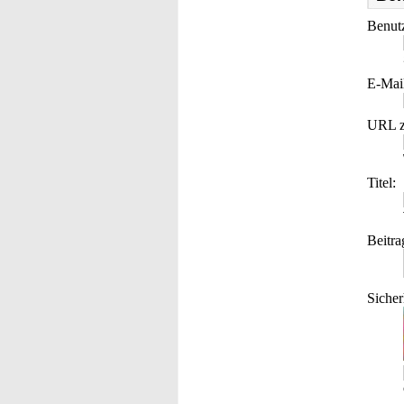
Benut
E-Mai
URL z
Titel:
Beitra
Sicher