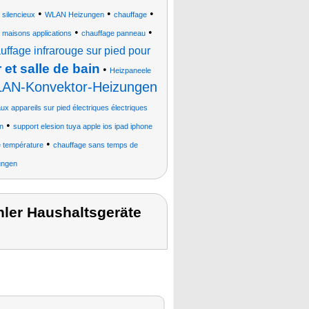
•
•
•
 silencieux
WLAN Heizungen
chauffage
•
•
maisons applications
chauffage panneau
uffage infrarouge sur pied pour
et salle de bain
•
Heizpaneele
AN-Konvektor-Heizungen
 appareils sur pied électriques électriques
•
n
support elesion tuya apple ios ipad iphone
•
e température
chauffage sans temps de
ungen
hler Haushaltsgeräte