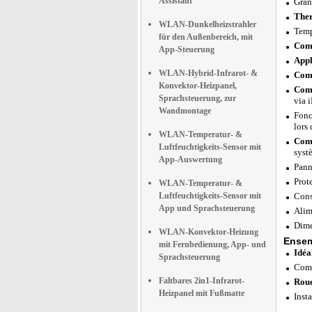
Assistant
Gran
Ther
WLAN-Dunkelheizstrahler
Temp
für den Außenbereich, mit
Comp
App-Steuerung
Appl
WLAN-Hybrid-Infrarot- &
Comp
Konvektor-Heizpanel,
Comp
Sprachsteuerung, zur
via 
Wandmontage
Fonc
lors 
WLAN-Temperatur- &
Comp
Luftfeuchtigkeits-Sensor mit
syst
App-Auswertung
Pann
Prot
WLAN-Temperatur- &
Luftfeuchtigkeits-Sensor mit
Cons
App und Sprachsteuerung
Alim
Dime
WLAN-Konvektor-Heizung
Ensem
mit Fernbedienung, App- und
Idéa
Sprachsteuerung
Comp
Faltbares 2in1-Infrarot-
Roue
Heizpanel mit Fußmatte
Insta