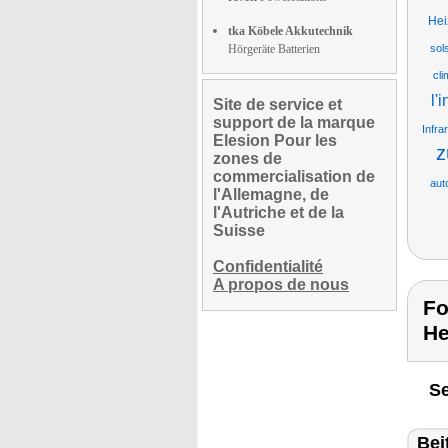
Hei
tka Köbele Akkutechnik
Hörgeräte Batterien
sol
cli
l'
Site de service et
support de la marque
Infra
Elesion Pour les
z
zones de
commercialisation de
aut
l'Allemagne, de
l'Autriche et de la
Suisse
Confidentialité
A propos de nous
Fo
He
Se
Bei