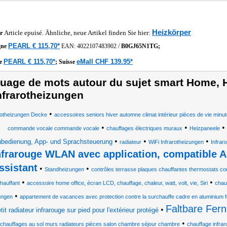
Heizkörper
r
Article epuisé. Ähnliche, neue Artikel finden Sie hier:
PEARL € 115,70*
gne
EAN:
4022107483902
/
B0GJ65N1TG;
PEARL € 115,70*
eMall CHF 139.95*
he
;
Suisse
uage de mots autour du sujet smart Home, H
nfrarotheizungen
•
rotheizungen Decke
accessoires seniors hiver automne climat intérieur pièces de vie minut
•
•
•
commande vocale commande vocale
chauffages électriques muraux
Heizpaneele
•
•
•
nbedienung, App- und Sprachsteuerung
radiateur
WiFi Infrarotheizungen
Infrar
nfrarouge WLAN avec application, compatible 
ssistant
•
•
Standheizungen
contrôles terrasse plaques chauffantes thermostats con
•
•
hauffant
accessoire home office, écran LCD, chauffage, chaleur, watt, volt, vie, Siri
chau
•
ungen
appartement de vacances avec protection contre la surchauffe cadre en aluminium f
Faltbare Fern
•
tit radiateur infrarouge sur pied pour l'extérieur protégé
•
chauffages au sol murs radiateurs pièces salon chambre séjour chambre
chauffage infrar