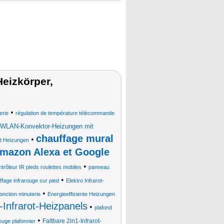
eizkörper,
•
erie
régulation de température télécommande
WLAN-Konvektor-Heizungen mit
chauffage mural
•
ot Heizungen
Amazon Alexa et Google
•
trôleur IR pieds roulettes mobiles
panneau
•
ffage infrarouge sur pied
Elektro Infrarot-
•
onction minuterie
Energieeffiziente Heizungen
-Infrarot-Heizpanels
•
plafond
•
Faltbare 2in1-Infrarot-
ouge plafonnier