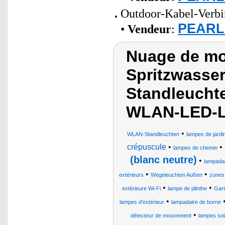
Outdoor-Kabel-Verbin
PEARL 
•
Vendeur
:
Nuage de mot
Spritzwasse
Standleucht
WLAN-LED-Le
•
WLAN-Standleuchten
lampes de jardin
crépuscule
•
•
lampes de chemin
(blanc neutre)
•
lampada
•
•
extérieurs
Wegeleuchten Außen
zones
•
•
extérieure Wi-Fi
lampe de plinthe
Gart
•
lampes d'extérieur
lampadaire de borne
•
détecteur de mouvement
lampes sol