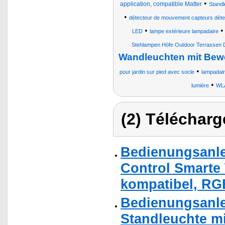
•
application, compatible Matter
Standl
•
détecteur de mouvement capteurs détec
•
LED
lampe extérieure lampadaire
Stehlampen Höfe Outdoor Terrassen 
Wandleuchten mit Be
•
pour jardin sur pied avec socle
lampadai
•
lumière
WLA
(2) Télécharg
Bedienungsanle
Control Smarte
kompatibel, RG
Bedienungsanle
Standleuchte m