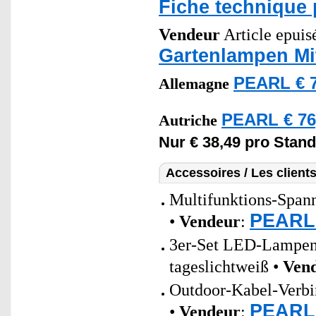
Fiche technique 
Vendeur
Article epuisé
Gartenlampen M
PEARL € 7
Allemagne
PEARL € 76
Autriche
Nur € 38,49 pro Stand
Accessoires / Les client
Multifunktions-Spann
PEARL 
•
Vendeur
:
3er-Set LED-Lampen 
tageslichtweiß •
Ven
Outdoor-Kabel-Verbin
PEARL 
•
Vendeur
: