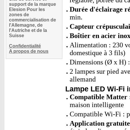
réglable, portée du c
support de la marque
Durée d'éclairage r
Elesion Pour les
zones de
min.
commercialisation de
l'Allemagne, de
Capteur crépusculair
l'Autriche et de la
Boîtier en acier ino
Suisse
Alimentation : 230 vo
Confidentialité
A propos de nous
domestique à 3 fils)
Dimensions (Ø x H) 
2 lampes sur pied av
allemand
Lampe LED Wi-Fi in
Compatible Matter 
maison intelligente
Compatible Wi-Fi : p
Application gratui