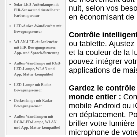
Solar-LED-Außenlampe mit
nuit, selon vos beso
PIR-Sensor und einstellbarer
en économisant de l
Farbtemperatur
LED-Außen-Wandleuchte mit
Bewegungssensor
Contrôle intelligent
ou tablette. Ajustez
WLAN-LED-Außenleuchte
mit PIR-Bewegungssensor,
et la couleur de la 
App- und Sprach-Steuerung
pouvez intégrer vot
Außen-Wandlampe mit RGB-
applications de mais
LED-Lampe, WLAN und
App, Matter-kompatibel
LED-Lampe mit Radar-
Gardez le contrôle 
Bewegungssensor
monde entier :
Cont
Deckenlampe mit Radar-
mobile Android ou 
Bewegungssensor
en déplacement. Po
Außen-Wandlampen mit
briller votre lumièr
RGB-LED-Lampe, WLAN
und App, Matter-kompatibel
microphone de votr