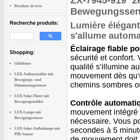
ZX-7945-919
2
Résultats de tests
Bewegungssens
Recherche produits:
Lumière élégante
s'allume autom
Éclairage fiable pou
Shopping:
sécurité et confort.
Glühbirne
qualité s'illumine 
mouvement dès qu'u
LED-Außenstrahler mit
Bewegungs- und
chemins sombres ou
Dämmerungssensor
LED-Solar-Fluter mit
Contrôle automatiq
Bewegungsmelder
mouvement intégré 
LED-Lampe mit
Bewegungssensor
nécessaire. Vous po
secondes à 5 minute
LED-Solar-Außenlampe mit
PIR-Sensor
de mouvement doit ê