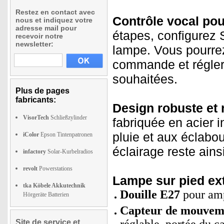
Restez en contact avec
Contrôle vocal pou
nous et indiquez votre
adresse mail pour
étapes, configurez S
recevoir notre
newsletter:
lampe. Vous pourrez 
commande et régler 
souhaitées.
Plus de pages
fabricants:
Design robuste et 
VisorTech
Schließzylinder
fabriquée en acier i
pluie et aux éclabo
iColor
Epson Tintenpatronen
éclairage reste ainsi
infactory
Solar-Kurbelradios
revolt
Powerstations
Lampe sur pied exté
tka Köbele Akkutechnik
Douille E27
pour amp
Hörgeräte Batterien
Capteur de mouveme
Site de service et