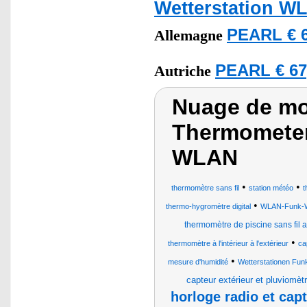
Wetterstation W
PEARL € 6
Allemagne
PEARL € 67
Autriche
Nuage de mot
Thermometer
WLAN
•
•
thermomètre sans fil
station météo
t
•
thermo-hygromètre digital
WLAN-Funk-We
thermomètre de piscine sans fil a
•
thermomètre à l'intérieur à l'extérieur
ca
•
mesure d'humidité
Wetterstationen Fun
capteur extérieur et pluviomèt
horloge radio et capt