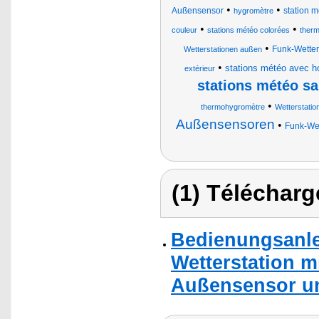
•
•
Außensensor
station m
hygromètre
•
•
couleur
stations météo colorées
therm
•
Funk-Wetter
Wetterstationen außen
•
stations météo avec ho
extérieur
stations météo san
•
thermohygromètre
Wetterstati
Außensensoren
•
Funk-Wet
(1) Télécharg
Bedienungsanle
Wetterstation m
Außensensor u