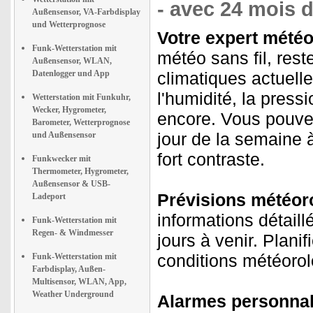
- avec 24 mois d
Außensensor, VA-Farbdisplay
und Wetterprognose
Votre expert météo
Funk-Wetterstation mit
météo sans fil, rest
Außensensor, WLAN,
Datenlogger und App
climatiques actuelle
l'humidité, la press
Wetterstation mit Funkuhr,
Wecker, Hygrometer,
encore. Vous pouvez
Barometer, Wetterprognose
jour de la semaine 
und Außensensor
fort contraste.
Funkwecker mit
Thermometer, Hygrometer,
Außensensor & USB-
Prévisions météoro
Ladeport
informations détaill
Funk-Wetterstation mit
Regen- & Windmesser
jours à venir. Plani
conditions météorol
Funk-Wetterstation mit
Farbdisplay, Außen-
Multisensor, WLAN, App,
Weather Underground
Alarmes personnal