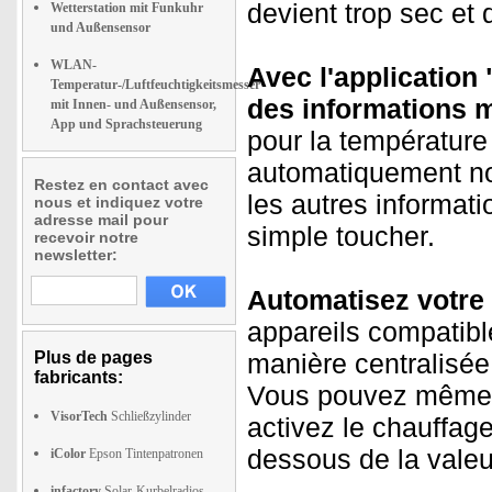
devient trop sec et q
Wetterstation mit Funkuhr
und Außensensor
WLAN-
Avec l'applicatio
Temperatur-/Luftfeuchtigkeitsmesser
des informations m
mit Innen- und Außensensor,
App und Sprachsteuerung
pour la température 
automatiquement not
Restez en contact avec
les autres informat
nous et indiquez votre
adresse mail pour
simple toucher.
recevoir notre
newsletter:
Automatisez votre 
appareils compatible
Plus de pages
manière centralisée
fabricants:
Vous pouvez même i
VisorTech
Schließzylinder
activez le chauffag
dessous de la valeu
iColor
Epson Tintenpatronen
infactory
Solar-Kurbelradios