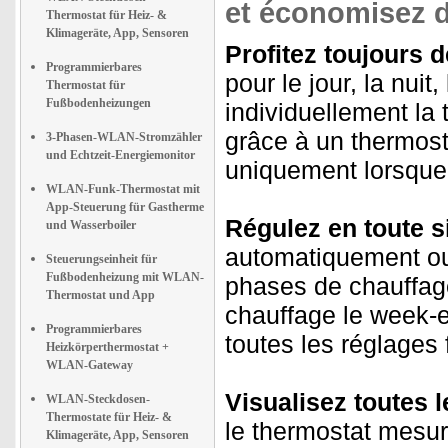
et économisez d
Thermostat für Heiz- &
Klimageräte, App, Sensoren
Profitez toujours 
Programmierbares
pour le jour, la nui
Thermostat für
Fußbodenheizungen
individuellement la
grâce à un thermosta
3-Phasen-WLAN-Stromzähler
und Echtzeit-Energiemonitor
uniquement lorsque 
WLAN-Funk-Thermostat mit
App-Steuerung für Gastherme
Régulez en toute s
und Wasserboiler
automatiquement ou
Steuerungseinheit für
Fußbodenheizung mit WLAN-
phases de chauffag
Thermostat und App
chauffage le week-en
Programmierbares
toutes les réglages 
Heizkörperthermostat +
WLAN-Gateway
Visualisez toutes 
WLAN-Steckdosen-
Thermostate für Heiz- &
le thermostat mesur
Klimageräte, App, Sensoren