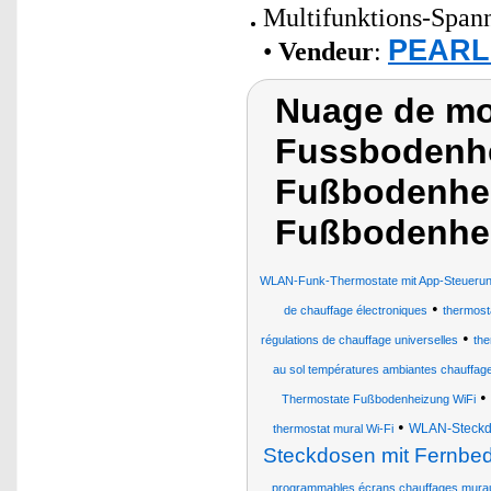
Multifunktions-Spann
PEARL 
•
Vendeur
:
Nuage de mo
Fussbodenh
Fußbodenhei
Fußbodenhe
WLAN-Funk-Thermostate mit App-Steuerun
•
de chauffage électroniques
thermost
•
régulations de chauffage universelles
the
au sol températures ambiantes chauffages
•
Thermostate Fußbodenheizung WiFi
•
WLAN-Steckdo
thermostat mural Wi-Fi
Steckdosen mit Fernbe
programmables écrans chauffages mura