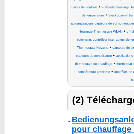
•
unités de contrôle
Fußbodenheizung-Ther
•
de température
Steckdosen-Therm
automatisations capteurs de sol numériques
•
unit
Heizungs-Thermostate WLAN
règlements contrôleur interrupteur de t
•
Thermostate Heizung
capteurs de pi
•
capteurs de température
applications
•
thermostats de chauffage
thermostat 
•
température ambiante
contrôles de
n
(2) Télécharg
Bedienungsanle
pour chauffage