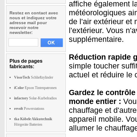
affiche également la
météorologiques ain
Restez en contact avec
nous et indiquez votre
de l'air extérieur et
adresse mail pour
recevoir notre
l'extérieur. Vous n
newsletter:
supplémentaire.
Réduction rapide 
Plus de pages
simple toucher suffi
fabricants:
actuel et réduire le
VisorTech
Schließzylinder
iColor
Epson Tintenpatronen
Gardez le contrôle 
infactory
Solar-Kurbelradios
monde entier :
Vous
chauffage et d'autre
revolt
Powerstations
appareil mobile. V
tka Köbele Akkutechnik
Hörgeräte Batterien
allumer le chauffage