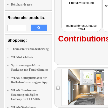
Produktvorstellung
Résultats de tests
Vo
Recherche produits:
mein schönes zuhause
02/24
Contributions
Shopping:
Thermostat Fußbodenheizung
WLAN-Lichttaster
Spritzwassergeschützte
Steckdose mit Fernbedienung
WLAN-Unterputzmodul für
Rollladen-Steuerung per App
WLAN-Touchscreen-
Steuerung mit ZigBee-
Gateway für ELESION
WLAN-Steckdosen-