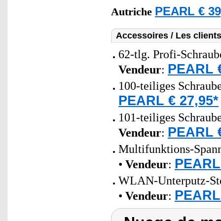
PEARL € 39
Autriche
Accessoires / Les client
62-tlg. Profi-Schrau
PEARL €
Vendeur
:
100-teiliges Schraub
PEARL € 27,95*
101-teiliges Schraub
PEARL €
Vendeur
:
Multifunktions-Spann
PEARL 
•
Vendeur
:
WLAN-Unterputz-Stec
PEARL 
•
Vendeur
: