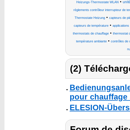
•
unit
Heizungs-Thermostate WLAN
règlements contrôleur interrupteur de t
•
Thermostate Heizung
capteurs de pi
•
capteurs de température
applications
•
thermostats de chauffage
thermostat 
•
température ambiante
contrôles de
n
(2) Télécharg
Bedienungsanle
pour chauffage 
ELESION-Übers
Forum de dis