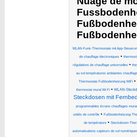
Nuage de mo
Fussbodenh
Fußbodenhei
Fußbodenhe
WLAN-Funk-Thermostate mit App-Steuerun
•
de chauffage électroniques
thermost
•
régulations de chauffage universelles
the
au sol températures ambiantes chauffages
•
Thermostate Fußbodenheizung WiFi
•
WLAN-Steckdo
thermostat mural Wi-Fi
Steckdosen mit Fernbe
programmables écrans chauffages mura
•
unités de contrôle
Fußbodenheizung-Ther
•
de température
Steckdosen-Therm
automatisations capteurs de sol numériques