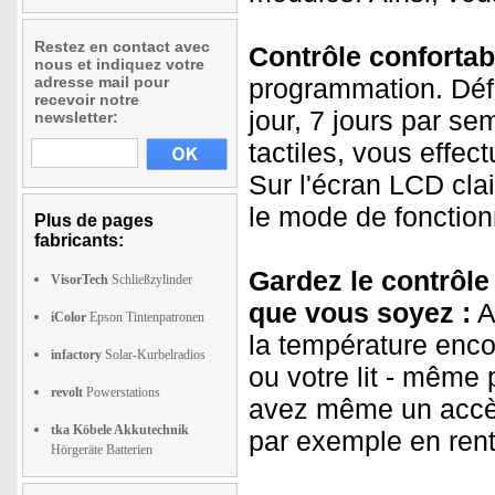
Restez en contact avec
Contrôle confortab
nous et indiquez votre
adresse mail pour
programmation. Déf
recevoir notre
jour, 7 jours par se
newsletter:
tactiles, vous effec
Sur l'écran LCD clai
le mode de fonctio
Plus de pages
fabricants:
Gardez le contrôle
VisorTech
Schließzylinder
que vous soyez :
A
iColor
Epson Tintenpatronen
la température enco
infactory
Solar-Kurbelradios
ou votre lit - même
revolt
Powerstations
avez même un accès 
tka Köbele Akkutechnik
par exemple en rentr
Hörgeräte Batterien