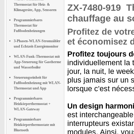
Thermostat für Heiz- &
ZX-7480-919
T
Klimageräte, App, Sensoren
chauffage au s
Programmierbares
Thermostat für
Profitez de votr
Fußbodenheizungen
et économisez d
3-Phasen-WLAN-Stromzähler
und Echtzeit-Energiemonitor
Profitez toujours d
WLAN-Funk-Thermostat mit
individuellement la 
App-Steuerung für Gastherme
und Wasserboiler
jour, la nuit, le w
Steuerungseinheit für
plus jamais sur un 
Fußbodenheizung mit WLAN-
lorsque c'est nécess
Thermostat und App
Programmierbares
Heizkörperthermostat +
Un design harmoni
WLAN-Gateway
est interchangeable.
Programmierbare
interrupteurs exist
Heizkörperthermostate mit
modules. Ainsi, vou
Bluetooth