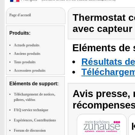
Thermostat c
Page d'accueil
avec capteur 
Produits:
Eléments de s
Actuels produits
Anciens produits
Résultats de
Tous produits
Téléchargeme
Accessoires produits
Eléments de support:
Avis presse, 
Téléchargement de notices,
pilotes, vidéos
récompenses
FAQ service technique
Expériences, Contributions
Forum de discussion