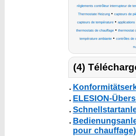
règlements contrôleur interrupteur de t
•
Thermostate Heizung
capteurs de pi
•
capteurs de température
applications
•
thermostats de chauffage
thermostat 
•
température ambiante
contrôles de
n
(4) Télécharg
Konformitätser
ELESION-Übers
Schnellstartanl
Bedienungsanle
pour chauffage)