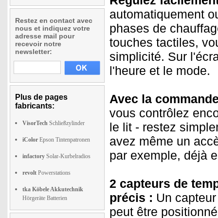
Régulez facilemen
automatiquement ou
Restez en contact avec
phases de chauffage
nous et indiquez votre
adresse mail pour
touches tactiles, vo
recevoir notre
newsletter:
simplicité. Sur l'éc
l'heure et le mode.
Avec la commande 
Plus de pages
fabricants:
vous contrôlez enco
VisorTech
Schließzylinder
le lit - restez simp
avez même un accès 
iColor
Epson Tintenpatronen
par exemple, déjà en
infactory
Solar-Kurbelradios
revolt
Powerstations
2 capteurs de temp
tka Köbele Akkutechnik
précis :
Un capteur 
Hörgeräte Batterien
peut être positionné