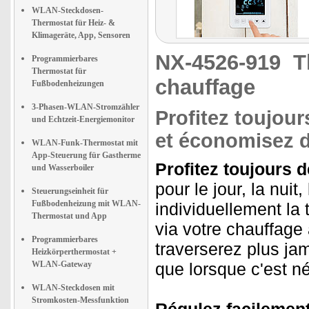
WLAN-Steckdosen-
Thermostat für Heiz- &
Klimageräte, App, Sensoren
NX-4526-919
T
Programmierbares
Thermostat für
chauffage
Fußbodenheizungen
3-Phasen-WLAN-Stromzähler
Profitez toujour
und Echtzeit-Energiemonitor
et économisez d
WLAN-Funk-Thermostat mit
App-Steuerung für Gastherme
Profitez toujours d
und Wasserboiler
pour le jour, la nui
Steuerungseinheit für
Fußbodenheizung mit WLAN-
individuellement la
Thermostat und App
via votre chauffage
Programmierbares
traverserez plus ja
Heizkörperthermostat +
WLAN-Gateway
que lorsque c'est n
WLAN-Steckdosen mit
Stromkosten-Messfunktion