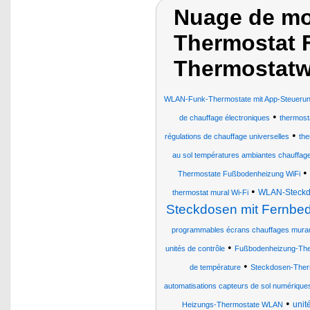
Nuage de mo
Thermostat 
Thermostat
WLAN-Funk-Thermostate mit App-Steuerun
•
de chauffage électroniques
thermost
•
régulations de chauffage universelles
the
au sol températures ambiantes chauffages
•
Thermostate Fußbodenheizung WiFi
•
WLAN-Steckdo
thermostat mural Wi-Fi
Steckdosen mit Fernbe
programmables écrans chauffages mura
•
unités de contrôle
Fußbodenheizung-Ther
•
de température
Steckdosen-Therm
automatisations capteurs de sol numériques
•
unit
Heizungs-Thermostate WLAN