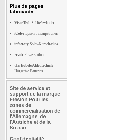
Plus de pages
fabricants:
VisorTech
Schließzylinder
iColor
Epson Tintenpatronen
infactory
Solar-Kurbelradios
revolt
Powerstations
tka Köbele Akkutechnik
Hörgeräte Batterien
Site de service et
support de la marque
Elesion Pour les
zones de
commercialisation de
l'Allemagne, de
l'Autriche et de la
Suisse
Confidentialité