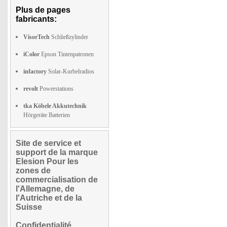
Plus de pages
fabricants:
VisorTech
Schließzylinder
iColor
Epson Tintenpatronen
infactory
Solar-Kurbelradios
revolt
Powerstations
tka Köbele Akkutechnik
Hörgeräte Batterien
Site de service et
support de la marque
Elesion Pour les
zones de
commercialisation de
l'Allemagne, de
l'Autriche et de la
Suisse
Confidentialité