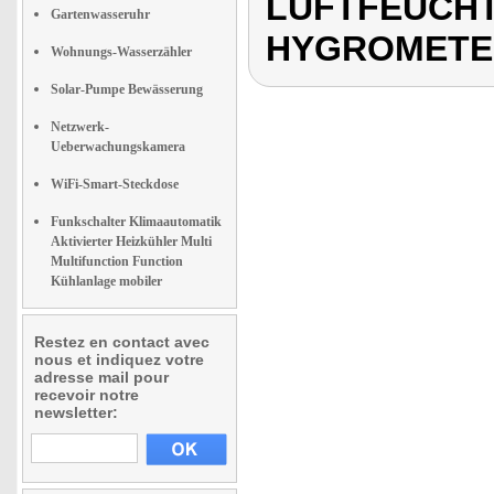
LUFTFEUCHT
Gartenwasseruhr
HYGROMETER
Wohnungs-Wasserzähler
Solar-Pumpe Bewässerung
Netzwerk-
Ueberwachungskamera
WiFi-Smart-Steckdose
Funkschalter Klimaautomatik
Aktivierter Heizkühler Multi
Multifunction Function
Kühlanlage mobiler
Restez en contact avec
nous et indiquez votre
adresse mail pour
recevoir notre
newsletter: