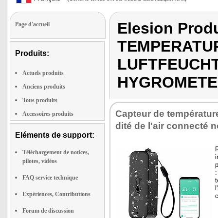
Elesion Pro
Page d'accueil
TEMPERATUR
Produits:
LUFTFEUCHT
Actuels produits
HYGROMETER
Anciens produits
Tous produits
Cap­teur de tem­pé­ra­tur
Accessoires produits
dité de l'air connecté n
Eléments de support:
R
Téléchargement de notices,
i
pilotes, vidéos
:
FAQ service technique
t
l
Expériences, Contributions
c
Forum de discussion