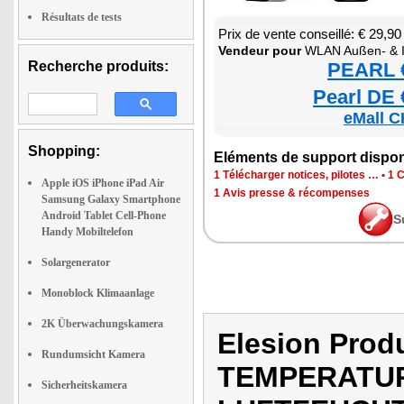
Résultats de tests
Prix de vente conseillé: € 29,90
Ven­deur pour
WLAN Außen- & Innen-Tem­pe­ra­tur- & Luft­feu
Recherche produits:
PEARL €
Pearl DE 
eMall C
Shopping:
Elé­ments de sup­port dis­po­
1 Télé­char­ger notices, pilotes …
•
1 C
Apple iOS iPhone iPad Air
1 Avis presse & récom­penses
Samsung Galaxy Smartphone
Android Tablet Cell-Phone
S
Handy Mobiltelefon
Solargenerator
Monoblock Klimaanlage
2K Überwachungskamera
Elesion Pro
Rundumsicht Kamera
TEMPERATUR
Sicherheitskamera