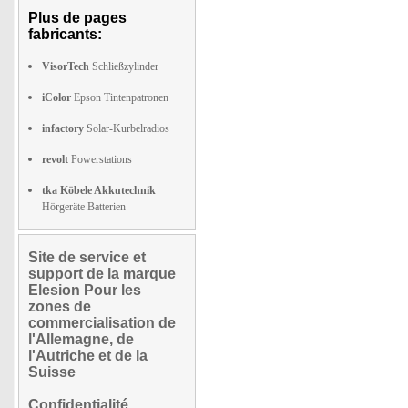
Plus de pages
fabricants:
VisorTech
Schließzylinder
iColor
Epson Tintenpatronen
infactory
Solar-Kurbelradios
revolt
Powerstations
tka Köbele Akkutechnik
Hörgeräte Batterien
Site de service et
support de la marque
Elesion Pour les
zones de
commercialisation de
l'Allemagne, de
l'Autriche et de la
Suisse
Confidentialité