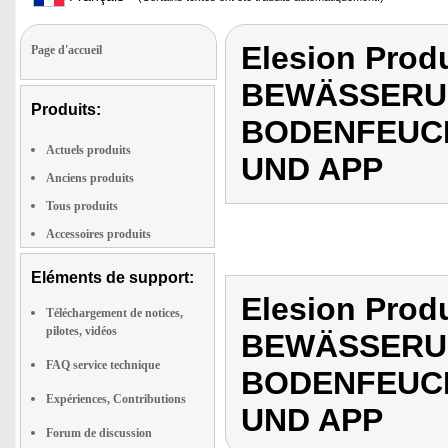
Elesion Pro
Page d'accueil
BEWÄSSERU
Produits:
BODENFEUC
Actuels produits
UND APP
Anciens produits
Tous produits
Accessoires produits
Eléments de support:
Elesion Pro
Téléchargement de notices,
pilotes, vidéos
BEWÄSSERU
FAQ service technique
BODENFEUC
Expériences, Contributions
UND APP
Forum de discussion