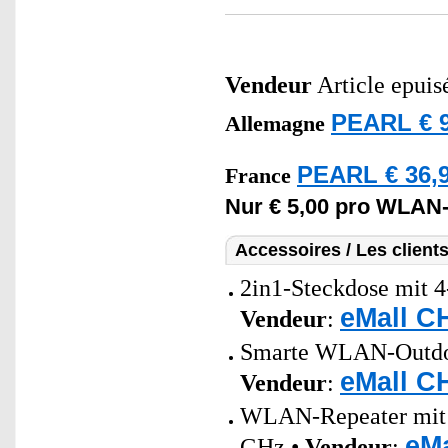
Vendeur
Article epuis
PEARL € 9
Allemagne
PEARL € 36,9
France
Nur € 5,00 pro WLAN
Accessoires / Les client
2in1-Steckdose mit 4
eMall C
Vendeur
:
Smarte WLAN-Outdoor
eMall C
Vendeur
:
WLAN-Repeater mit a
eMa
GHz •
Vendeur
: