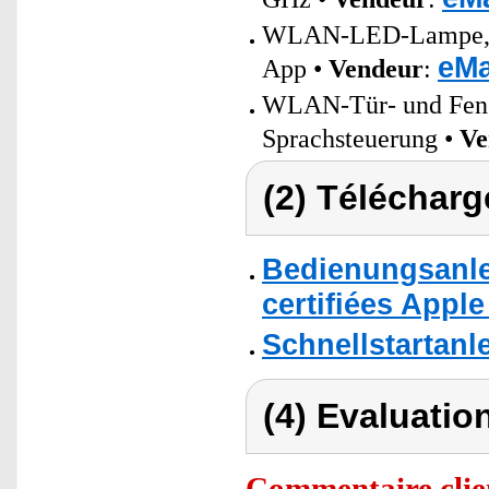
WLAN-LED-Lampe, E2
eMa
App •
Vendeur
:
WLAN-Tür- und Fenst
Sprachsteuerung •
Ve
(2) Télécharg
Bedienungsanle
certifiées Appl
Schnellstartanl
(4) Evaluation
Commentaire clie