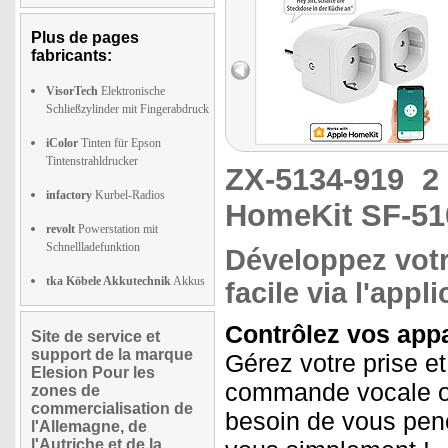
Plus de pages
fabricants:
VisorTech
Elektronische
Schließzylinder mit Fingerabdruck
iColor
Tinten für Epson
Tintenstrahldrucker
ZX-5134-919
2
infactory
Kurbel-Radios
HomeKit SF-51
revolt
Powerstation mit
Schnellladefunktion
Développez votr
tka Köbele Akkutechnik
Akkus
facile via l'app
Contrôlez vos appa
Site de service et
support de la marque
Gérez votre prise et
Elesion Pour les
commande vocale ou 
zones de
commercialisation de
besoin de vous penc
l'Allemagne, de
l'Autriche et de la