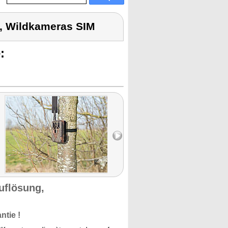
, Wildkameras SIM
:
uflösung,
ntie !