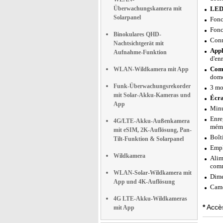
Überwachungskamera mit
LED 
Solarpanel
Fonc
Fonc
Binokulares QHD-
Conn
Nachtsichtgerät mit
Appl
Aufnahme-Funktion
d'en
Comp
WLAN-Wildkamera mit App
domo
Funk-Überwachungsrekorder
3 mo
mit Solar-Akku-Kameras und
Écra
App
Minu
Enre
4G/LTE-Akku-Außenkamera
mémo
mit eSIM, 2K-Auflösung, Pan-
Boît
Tilt-Funktion & Solarpanel
Empl
Wildkamera
Alim
comm
WLAN-Solar-Wildkamera mit
Dime
App und 4K-Auflösung
Camé
4G LTE-Akku-Wildkameras
*
Accès
mit App