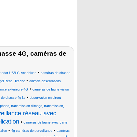
hasse 4G, caméras de
•
er oder USB-C-Anschluss
caméras de chasse
•
gel Rehe Hirsche
animals observations
•
ance extérieure 4G
caméras de faune vision
•
de chasse 4g lte
observation en direct
éphone, transmission d'image, transmission,
eillance réseau avec
ication
•
caméras de faune avec carte
•
•
allen
4g caméras de surveillance
caméras