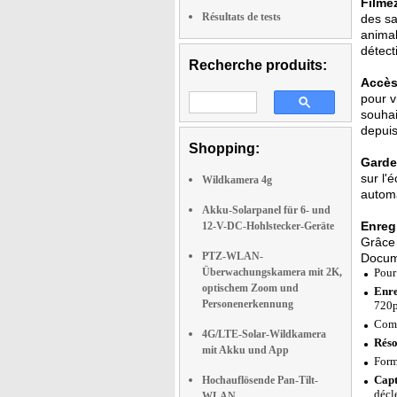
Filme
Résultats de tests
des sa
animal
détect
Recherche produits:
Accès
pour v
souhai
depuis
Shopping:
Gardez
sur l'
Wildkamera 4g
automa
Akku-Solarpanel für 6- und
Enreg
12-V-DC-Hohlstecker-Geräte
Grâce 
PTZ-WLAN-
Docume
Überwachungskamera mit 2K,
Pour
optischem Zoom und
Enre
Personenerkennung
720p
Comp
4G/LTE-Solar-Wildkamera
Réso
mit Akku und App
Form
Capt
Hochauflösende Pan-Tilt-
décl
WLAN-