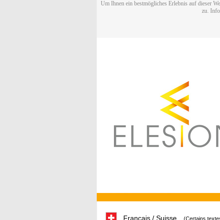
Um Ihnen ein bestmögliches Erlebnis auf dieser We
zu. Inf
Français / Suisse
(Certains texte