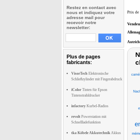
Restez en contact avec
Prix de
nous et indiquez votre
adresse mail pour
recevoir notre
Vendeu
newsletter:
Allema
Autric
N
Plus de pages
c
fabricants:
VisorTech
Elektronische
camér
Schließzylinder mit Fingerabdruck
iColor
Tinten für Epson
Nach
Tintenstrahldrucker
infactory
Kurbel-Radios
e
revolt
Powerstation mit
Schnellladefunktion
e
tka Köbele Akkutechnik
Akkus
mémo