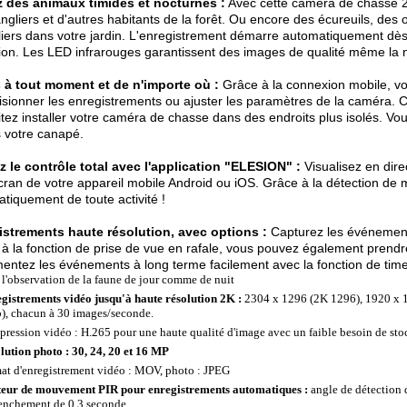
z des animaux timides et nocturnes :
Avec cette caméra de chasse 2K
ngliers et d'autres habitants de la forêt. Ou encore des écureuils, des 
iers dans votre jardin. L'enregistrement démarre automatiquement dès
ion. Les LED infrarouges garantissent des images de qualité même la n
 à tout moment et de n'importe où :
Grâce à la connexion mobile, vo
isionner les enregistrements ou ajuster les paramètres de la caméra. C'
tez installer votre caméra de chasse dans des endroits plus isolés. V
 votre canapé.
 le contrôle total avec l'application "ELESION" :
Visualisez en dir
écran de votre appareil mobile Android ou iOS. Grâce à la détection d
tiquement de toute activité !
istrements haute résolution, avec options :
Capturez les événements
à la fonction de prise de vue en rafale, vous pouvez également prendr
ntez les événements à long terme facilement avec la fonction de time
 l'observation de la faune de jour comme de nuit
gistrements vidéo jusqu'à haute résolution 2K :
2304 x 1296 (2K 1296), 1920 x 
), chacun à 30 images/seconde.
ression vidéo : H.265 pour une haute qualité d'image avec un faible besoin de st
lution photo : 30, 24, 20 et 16 MP
at d'enregistrement vidéo : MOV, photo : JPEG
eur de mouvement PIR pour enregistrements automatiques :
angle de détection 
enchement de 0,3 seconde