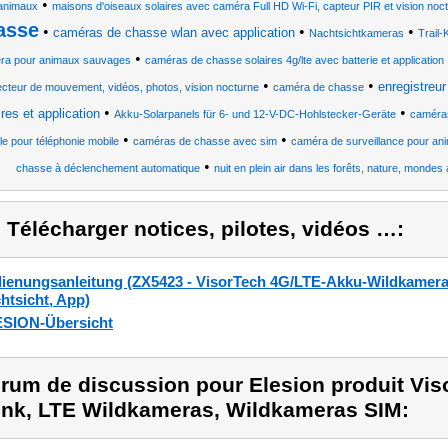
•
animaux
maisons d'oiseaux solaires avec caméra Full HD Wi-Fi, capteur PIR et vision noc
asse
•
•
•
caméras de chasse wlan avec application
Nachtsichtkameras
Trail
•
ra pour animaux sauvages
caméras de chasse solaires 4g/lte avec batterie et application
•
•
enregistreur
ecteur de mouvement, vidéos, photos, vision nocturne
caméra de chasse
•
•
ires et application
Akku-Solarpanels für 6- und 12-V-DC-Hohlstecker-Geräte
caméra
•
•
le pour téléphonie mobile
caméras de chasse avec sim
caméra de surveillance pour a
•
chasse à déclenchement automatique
nuit en plein air dans les forêts, nature, mond
) Télécharger notices, pilotes, vidéos …:
ienungsanleitung (ZX5423 - VisorTech 4G/LTE-Akku-Wildkamera
htsicht, App)
SION-Übersicht
rum de discussion pour Elesion produit Vi
nk, LTE Wildkameras, Wildkameras SIM: