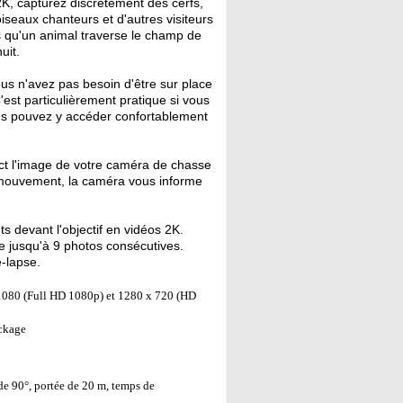
, capturez discrètement des cerfs,
oiseaux chanteurs et d'autres visiteurs
 qu'un animal traverse le champ de
uit.
us n'avez pas besoin d'être sur place
est particulièrement pratique si vous
ous pouvez y accéder confortablement
ect l'image de votre caméra de chasse
e mouvement, la caméra vous informe
 devant l'objectif en vidéos 2K.
e jusqu'à 9 photos consécutives.
-lapse.
1080 (Full HD 1080p) et 1280 x 720 (HD
ockage
de 90°, portée de 20 m, temps de