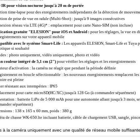
IR pour vision nocturne jusqu'à 20 m de portée
tion time-lapse pour des enregistrements indépendants de la détection de mouvemen
tion de prise de vue en rafale (Multi-Shot) : jusqu'à 9 images consécutives
exion réseau via LTE (4G)* : emplacement pour carte Nano-SIM (non incluse)
ication gratuite "ELESION" pour iOS et Android :
pour les réglages, la vue en di
registrements sur votre appareil mobile
atible avec le système Smart-Life :
Les appareils ELESION, Smart-Life et Tuya p
tique si souhaité
des : photo uniquement, vidéo uniquement, photo et vidéo
n couleur intégré de 5,1 cm (2")
pour vérifier les réglages et les enregistrements
teur d'activation : la caméra ne réagit que pendant la période définie
gistrement en boucle sélectionnable : les nouveaux enregistrements remplacent les 
ire est pleine
ier résistant aux intempéries : IP65
acement pour carte microSD(HC/XC) jusqu'à 128 Go (à commander séparément)
entation : batterie LiPo de 5 000 mAh pour une autonomie allant jusqu'à 3 mois, se
ander séparément)
nsions : 138 x 165 x 60 mm, poids : 380 g
ra de chasse WK-650.lte incluant batterie, câble de chargement USB, sangle, pince 
 à la caméra uniquement avec une qualité de réseau mobile suffisante