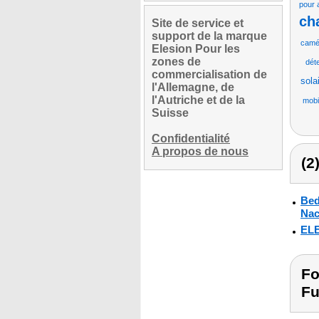
pour 
ch
Site de service et
support de la marque
camé
Elesion Pour les
zones de
dét
commercialisation de
sola
l'Allemagne, de
l'Autriche et de la
mobi
Suisse
Confidentialité
A propos de nous
(2
Bed
Nac
ELE
Fo
Fu