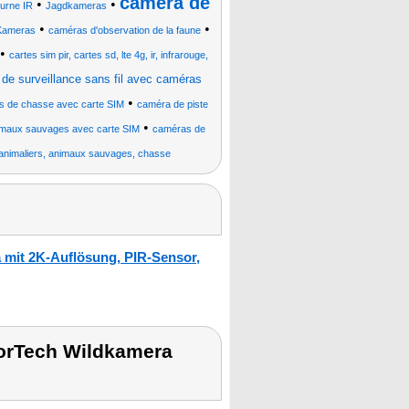
caméra de
•
•
turne IR
Jagdkameras
•
•
-Kameras
caméras d'observation de la faune
•
cartes sim pir, cartes sd, lte 4g, ir, infrarouge,
 de surveillance sans fil avec caméras
•
s de chasse avec carte SIM
caméra de piste
•
nimaux sauvages avec carte SIM
caméras de
es animaliers, animaux sauvages, chasse
 mit 2K-Auflösung, PIR-Sensor,
sorTech Wildkamera