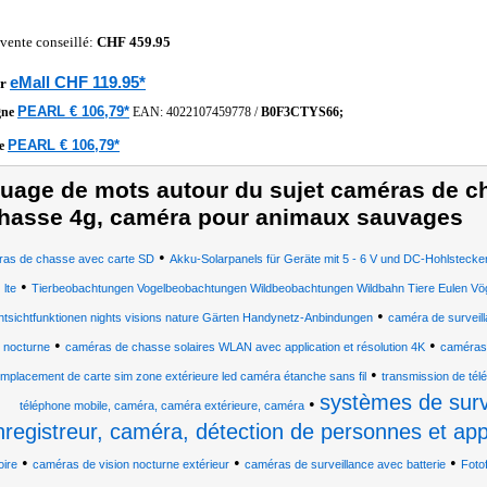
 vente conseillé:
CHF 459.95
eMall CHF 119.95*
r
PEARL € 106,79*
gne
EAN:
4022107459778
/
B0F3CTYS66;
PEARL € 106,79*
he
uage de mots autour du sujet caméras de c
hasse 4g, caméra pour animaux sauvages
•
as de chasse avec carte SD
Akku-Solarpanels für Geräte mit 5 - 6 V und DC-Hohlsteck
•
lte
Tierbeobachtungen Vogelbeobachtungen Wildbeobachtungen Wildbahn Tiere Eulen Vö
•
tsichtfunktionen nights visions nature Gärten Handynetz-Anbindungen
caméra de surveill
•
•
nocturne
caméras de chasse solaires WLAN avec application et résolution 4K
caméras 
•
mplacement de carte sim zone extérieure led caméra étanche sans fil
transmission de tél
systèmes de surv
•
téléphone mobile, caméra, caméra extérieure, caméra
nregistreur, caméra, détection de personnes et appl
•
•
•
ire
caméras de vision nocturne extérieur
caméras de surveillance avec batterie
Fotof