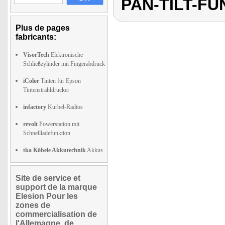
PAN-TILT-F
Plus de pages
fabricants:
VisorTech
Elektronische
Schließzylinder mit Fingerabdruck
iColor
Tinten für Epson
Tintenstrahldrucker
infactory
Kurbel-Radios
revolt
Powerstation mit
Schnellladefunktion
tka Köbele Akkutechnik
Akkus
Site de service et
support de la marque
Elesion Pour les
zones de
commercialisation de
l'Allemagne, de