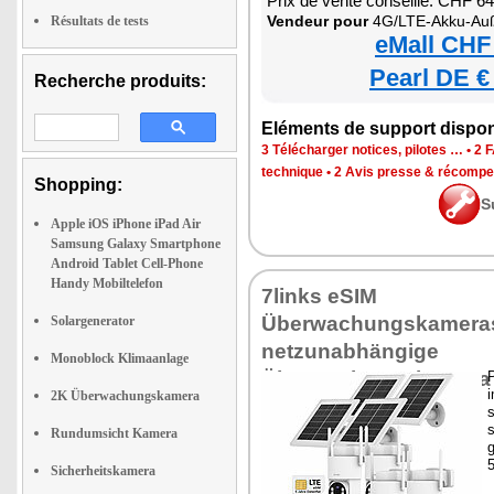
Prix de vente conseillé: CHF 6
Vendeur pour
4G/LTE-Akku-Außenkamera mit eSIM, 2K-Auflö
Résultats de tests
eMall CHF
Pearl DE €
Recherche produits:
Eléments de support dispon
3 Télécharger notices, pilotes …
•
2 
technique
•
2 Avis presse & récomp
Shopping:
S
Apple iOS iPhone iPad Air
Samsung Galaxy Smartphone
Android Tablet Cell-Phone
Handy Mobiltelefon
7links eSIM
Überwachungskamera
Solargenerator
netzunabhängige
Monoblock Klimaanlage
Überwachungskamera
P
2K Überwachungskamera
s
Rundumsicht Kamera
5
Sicherheitskamera