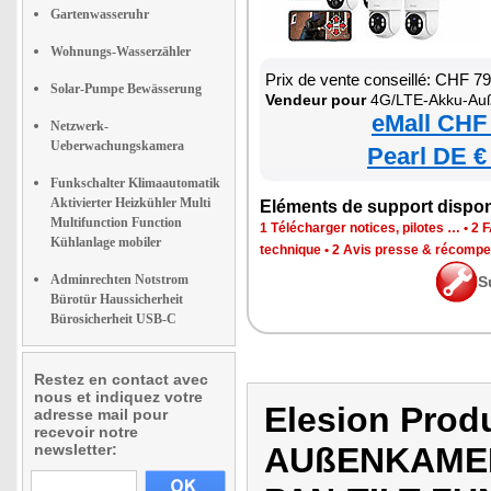
Gartenwasseruhr
Wohnungs-Wasserzähler
Prix de vente conseillé: CHF 7
Solar-Pumpe Bewässerung
Vendeur pour
4G/LTE-Akku-Außenkamera mit eSIM, 2K-Auflö
eMall CHF
Netzwerk-
Ueberwachungskamera
Pearl DE €
Funkschalter Klimaautomatik
Aktivierter Heizkühler Multi
Eléments de support dispon
Multifunction Function
1 Télécharger notices, pilotes …
•
2 
Kühlanlage mobiler
technique
•
2 Avis presse & récomp
Adminrechten Notstrom
S
Bürotür Haussicherheit
Bürosicherheit USB-C
Restez en contact avec
nous et indiquez votre
Elesion Prod
adresse mail pour
recevoir notre
newsletter:
AUßENKAMER